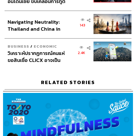
อินโดนีเซีย ขับเคลื่อนการทูต
เศรษฐกิจเชิงรุก ประกาศหุ้น
ส่วนยุทธศาสตร์ไทย –
Navigating Neutrality:
อินโดนีเซีย
143
Thailand and China in
the Age of a New Global
Order
Credits
BUSINESS
/
ECONOMIC
วิเคราะห์ปรากฏการณ์คนแห่
2.4K
ขอสินเชื่อ CLICX อาจเป็น
Show Creator
นครินทร์ วนกิจไพบูลย์
เพียงยอดภูเขาน้ำแข็ง ของ
Head of The Secret Sauce
ปณชัย อารีเพิ่มพร
ปัญหาหนี้ครัวเรือนไทยที่ถูก
ซุกไว้
Content Creator
พลวุฒิ สงสกุล
RELATED STORIES
Video Editor
วุฒิชัย ถิระบัญชาศักดิ์
Sound Designer & Engineer
กฤตพล จียะเกียรติ
Sound Recording Engineer
ขจีพรรณ วิจิตรรัตน์
Assistant
อสุมิ สุกี้คาวะ
Graphic Designer
ธนิดา โตวิวัฒน์
Channel Manager
เชษฐพงศ์ ชูประดิษฐ์
THE STANDARD Proofreader Team