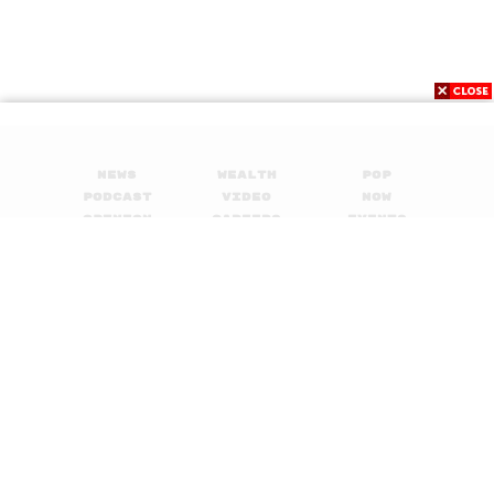
News
Wealth
Pop
Podcast
Video
Now
Opinion
Careers
Events
Privacy
About
Contact
Policy
FOR
ADVERTISING
MEMBERSHIP
© 2017-
2026
The Standard. All rights reserved.