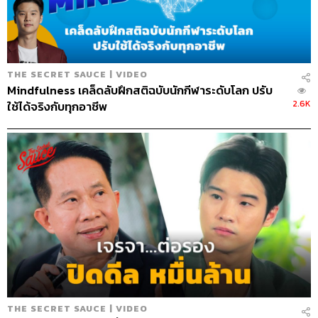
THE STANDARD Webmaster Team
Social Media Admins
วนัชพร ดวงนิล, สุทธกิตติ์​ สุทธา
วรรณกุล, ธิติกร ลิ้มทองมณี, วิมลณัฐ พรศิริอนันต์
Archive Officer
ชริน จำปาวัน
THE SECRET SAUCE | VIDEO
Mindfulness เคล็ดลับฝึกสติฉบับนักกีฬาระดับโลก ปรับ
2.6K
ใช้ได้จริงกับทุกอาชีพ
TAGS:
นครินทร์ วนกิจไพบูลย์
ผูกขาด
ระบบอุปถัมภ์
Podcast
นครินทร์
เคน
The Standard Podcast
The Secret Sauce
เคน นครินทร์
145
THE SECRET SAUCE | VIDEO