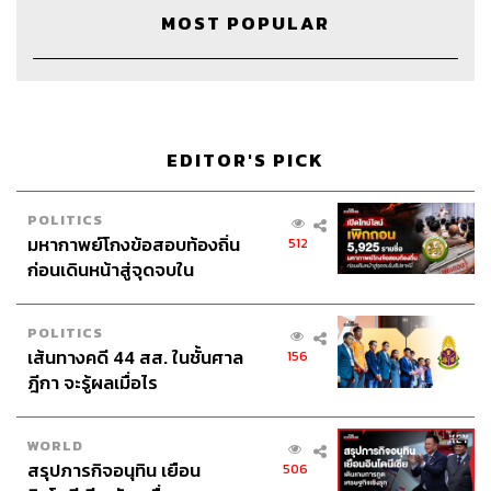
MOST POPULAR
EDITOR'S PICK
POLITICS
มหากาพย์โกงข้อสอบท้องถิ่น
512
ก่อนเดินหน้าสู่จุดจบใน
สัปดาห์นี้
POLITICS
เส้นทางคดี 44 สส. ในชั้นศาล
156
ฎีกา จะรู้ผลเมื่อไร
WORLD
สรุปภารกิจอนุทิน เยือน
506