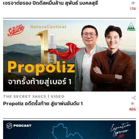
เจรจาต่อรอง ปิดดีลหมื่นล้าน สุพันธ์ มงคลสุธี
176
ABOUT THE HOST
นครินทร์ วนกิจไพบูลย์
บรรณาธิการบริหาร สำนักข่าว THE
STANDARD วิทยากรด้านสื่อและการทำคอน
เทนต์ออนไลน์
THE SECRET SAUCE | VIDEO
Propoliz อดีตรั้งท้าย สู่ยาพ่นอันดับ 1
486