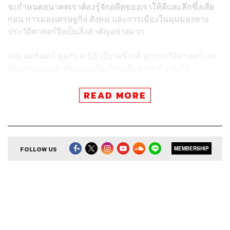
จะกำหนดอนาคตเราต้องรู้จักอดีตของเราให้ดีและลึกซึ้งเสีย
ก่อน การมองเศรษฐกิจ สังคม และการเมืองในมุมมองทาง
ประวัติศาสตร์จึงเป็นสิ่งสำคัญอย่างมาก
เคน นครินทร์ คุยกับ ศ.นิธิ เอียวศรีวงศ์ นักประวัติศาสตร์และ
ปัญญาชนคนสำคัญของเมืองไทยเพื่อพาเราไปเข้าใจ
ประวัติศาสตร์เศรษฐกิจไทยในมิติที่กว้างและลึกขึ้น เพราะ
ความเข้าใจอดีตกำหนดการออกแบบอนาคต
READ MORE
THE STANDARD ECONOMIC FORUM 2021: The Great
FOLLOW US
MEMBERSHIP
Reform: Thailand’s Tipping Point for a Sustainable Future
ประจำปีนี้ด้วย ตัวงานจัดเต็ม 3 วัน 20 วงเสวนา และกว่า 50 ส
ปีกเกอร์ในแบบ Virtual Conference
📌 Early Bird (บัตร 3 วัน) ราคาลดพิเศษ 2,500 บาท
📌 สามารถใช้ในการรับชมงานย้อนหลังได้ 3 เดือน