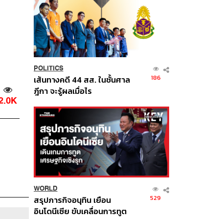
POLITICS
186
เส้นทางคดี 44 สส. ในชั้นศาล
ฎีกา จะรู้ผลเมื่อไร
2.0K
WORLD
529
สรุปภารกิจอนุทิน เยือน
อินโดนีเซีย ขับเคลื่อนการทูต