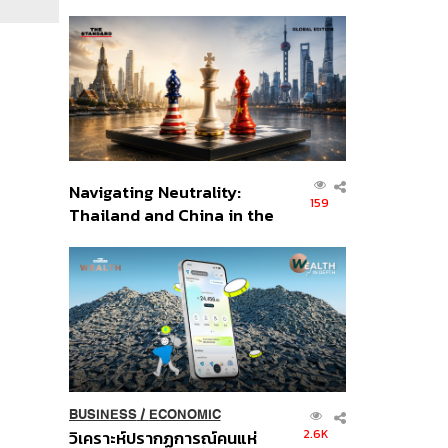
เศรษฐกิจเชิงรุก ประกาศหุ้น
ส่วนยุทธศาสตร์ไทย –
อินโดนีเซีย
Navigating Neutrality:
159
Thailand and China in the
Age of a New Global
Order
BUSINESS
/
ECONOMIC
2.6K
วิเคราะห์ปรากฏการณ์คนแห่