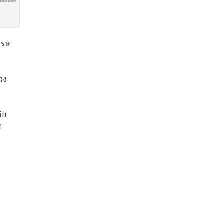
รรษ
วง
ีย
ส