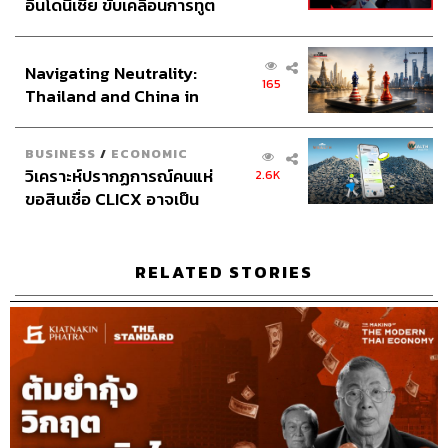
อินโดนีเซีย ขับเคลื่อนการทูต
เศรษฐกิจเชิงรุก ประกาศหุ้น
ส่วนยุทธศาสตร์ไทย –
Navigating Neutrality:
อินโดนีเซีย
165
Thailand and China in
the Age of a New Global
Order
BUSINESS
/
ECONOMIC
วิเคราะห์ปรากฏการณ์คนแห่
2.6K
ขอสินเชื่อ CLICX อาจเป็น
เพียงยอดภูเขาน้ำแข็ง ของ
ปัญหาหนี้ครัวเรือนไทยที่ถูก
ซุกไว้
RELATED STORIES