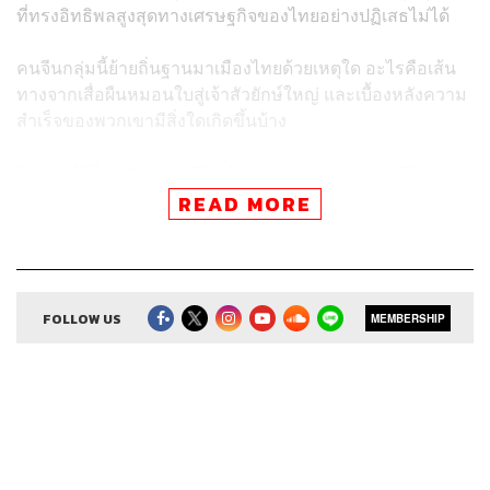
ที่ทรงอิทธิพลสูงสุดทางเศรษฐกิจของไทยอย่างปฏิเสธไม่ได้
คนจีนกลุ่มนี้ย้ายถิ่นฐานมาเมืองไทยด้วยเหตุใด อะไรคือเส้น
ทางจากเสื่อผืนหมอนใบสู่เจ้าสัวยักษ์ใหญ่ และเบื้องหลังความ
สำเร็จของพวกเขามีสิ่งใดเกิดขึ้นบ้าง
ติดตามได้ใน 50 Years: The Making of the Modern Thai
Economy EP. 2 พอดแคสต์ซีรีส์พิเศษจากกลุ่มธุรกิจการเงิน
READ MORE
เกียรตินาคินภัทร และ THE STANDRD ส่งต่อบทเรียนจาก
ประวัติศาสตร์เศรษฐกิจของประเทศไทย เพื่อเปิดทางไปสู่
โอกาสแห่งอนาคต
FOLLOW US
MEMBERSHIP
Credits
Producer
อธิษฐาน กาญจนะพงศ์