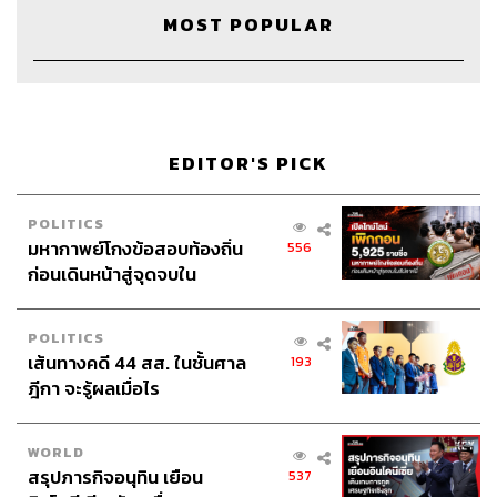
TAGS:
The Making of the Modern Thai Economy
MOST POPULAR
เศรษฐกิจไทยยุคใหม่
แผนพัฒนาเศรษฐกิจแห่งชาติ
ประวัติศาสตร์เศรษฐกิจไทย
Thai Economy
กลุ่มธุรกิจการเงินเกียรตินาคินภัทร
EDITOR'S PICK
POLITICS
มหากาพย์โกงข้อสอบท้องถิ่น
556
ก่อนเดินหน้าสู่จุดจบใน
329
สัปดาห์นี้
POLITICS
ABOUT THE HOST
เส้นทางคดี 44 สส. ในชั้นศาล
193
ฎีกา จะรู้ผลเมื่อไร
THE STANDARD TEAM
กองบรรณาธิการ THE STANDARD
WORLD
สรุปภารกิจอนุทิน เยือน
537