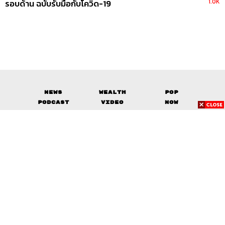
1.0K
รอบด้าน ฉบับรับมือกับโควิด-19
News
Wealth
Pop
Podcast
Video
Now
Opinion
Careers
Events
Privacy
About
Contact
Policy
FOR
ADVERTISING
MEMBERSHIP