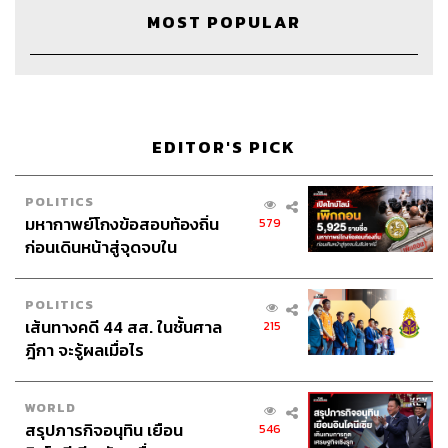
Webmaster
ไชยพร ศิริกลการ
MOST POPULAR
TAGS:
Podcast
The Standard Podcast
EDITOR'S PICK
รวิศ หาญอุตสาหะ
Mission To The Moon
Super Productive
Active Listening
การฟัง
POLITICS
การพูด
มหากาพย์โกงข้อสอบท้องถิ่น
579
ก่อนเดินหน้าสู่จุดจบใน
สัปดาห์นี้
924
POLITICS
เส้นทางคดี 44 สส. ในชั้นศาล
215
ABOUT THE HOST
ฎีกา จะรู้ผลเมื่อไร
THE STANDARD PODCAST
ทีมงาน THE STANDARD PODCAST
WORLD
สรุปภารกิจอนุทิน เยือน
546