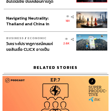
อินโดนีเซีย ขับเคลื่อนการทูต
เศรษฐกิจเชิงรุก ประกาศหุ้น
ส่วนยุทธศาสตร์ไทย –
Navigating Neutrality:
อินโดนีเซีย
181
Thailand and China in
the Age of a New Global
Order
BUSINESS
/
ECONOMIC
วิเคราะห์ปรากฏการณ์คนแห่
2.6K
ขอสินเชื่อ CLICX อาจเป็น
เพียงยอดภูเขาน้ำแข็ง ของ
ปัญหาหนี้ครัวเรือนไทยที่ถูก
ซุกไว้
RELATED STORIES