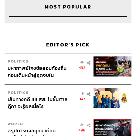
มูลค่าเวลาของทุกคนแพงมาก การเอาคนที่ไม่เกี่ยวข้องเข้า
MOST POPULAR
มาจะทำให้คนนั้นรู้สึกไม่มีส่วนร่วม ไม่รู้ตัวเองเข้ามาทำไม
ไม่โฟกัส เริ่มเล่นโทรศัพท์ เพราะเขาไม่รู้จะอยู่ตรงนั้นทำไม
เพราะฉะนั้นก่อนเรียกประชุมทุกครั้งตอบคำถามให้ได้ก่อน
ว่า คุณเอาคนนั้นเข้ามาเพื่อจุดประสงค์อะไร
EDITOR'S PICK
3. กำหนด Agenda ชัดเจน
จากสถิติที่น่าตกใจของ Harvard Business Review ชี้ให้เห็น
POLITICS
ว่า การประชุมของกลุ่มตัวอย่างส่วนใหญ่ไม่มี Agenda เรียก
มหากาพย์โกงข้อสอบท้องถิ่น
492
คนมารวมกันโดยที่ไม่รู้ว่าต้องการประชุมเรื่องอะไร หรือบาง
ก่อนเดินหน้าสู่จุดจบใน
องค์กรก็กำหนด Agenda ไว้คร่าวๆ แต่ไม่ได้ใช้งานจริง และ
สัปดาห์นี้
มีเพียงไม่ถึง 1 ใน 3 จากทั้งหมดเท่านั้นที่ใช้ Agenda อย่าง
POLITICS
จริงจังและได้ผลจริง
เส้นทางคดี 44 สส. ในชั้นศาล
147
ฎีกา จะรู้ผลเมื่อไร
ปัญหาที่เกิดขึ้นตามมาของการประชุมที่ไม่มี Agenda มัก
เป็นการประชุมที่เนื้อหาออกทะเล ไม่เข้าประเด็น ไม่ได้ผล
ตามที่ตั้งใจไว้ ดังนั้นการมี Agenda ที่ดีจึงสำคัญมากและควร
WORLD
มีองค์ประกอบของดังนี้
สรุปภารกิจอนุทิน เยือน
496