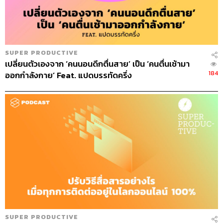
สมหรือยัง และหัวข้อแรกในการประชุมทุกครั้งต้องเริ่ม
ด้วยคำถามที่ว่า Agenda นี้ควรถูกเปลี่ยนหรือไม่ ใน
กรณีที่มีเรื่องด่วนเพิ่งเกิดขึ้น เช่น ประเด็นปัญหาที่ควร
รีบแก้ไข เรื่องดราม่า เรื่องฉุกเฉิน จะได้ยกขึ้นมาพูดถึง
SUPER PRODUCTIVE
ก่อนเป็นอันดับแรก
เปลี่ยนตัวเองจาก ‘คนนอนดึกตื่นสาย’ เป็น ‘คนตื่นเช้ามา
184
ออกกำลังกาย’ Feat. แปดบรรทัดครึ่ง
4. ลดเวลาการประชุม
ลองตั้งเป้าหมายร่วมกันดูว่าจะกำหนดเวลาการประชุมใน
แต่ละครั้งไม่เกิน 50 นาที เพราะจากผลสำรวจ คนเรา
สามารถโฟกัสกับเรื่องใดเรื่องหนึ่งได้มากสุดแค่ 18 นาที
เท่านั้น แต่ถ้าทำไม่ได้จริงๆ ลองแบ่งการประชุมย่อยออกไป
เพื่อให้ผู้ร่วมประชุมโฟกัสได้อย่างเต็มที่และส่งผลให้มี
ประสิทธิภาพสูงสุด
5. ผู้เข้าร่วมประชุมควรเตรียมตัวให้พร้อมก่อนเริ่ม
เจฟฟ์ เบโซส์ ผู้ก่อตั้ง Amazon ตั้งกฎชัดเจนว่า การประชุม
ของเขาห้ามใช้ Power Point และก่อนเริ่มประชุมทุกคนต้อง
SUPER PRODUCTIVE
เอาเอกสารรายงานมาอ่าน 30 นาทีเพื่อเตรียมข้อมูลให้พร้อม