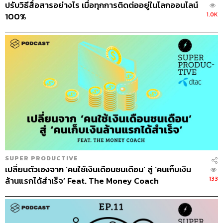
ปรับวิธีสื่อสารอย่างไร เมื่อทุกการติดต่ออยู่ในโลกออนไลน์
แต่องค์กรส่วนใหญ่มักไม่ทำเช่นนั้น ผู้เข้าร่วมประชุมไม่
1.0K
100%
เตรียมการจนทำให้เสียเวลาไปมากกว่าเดิม
6. กำหนดบทบาทคนร่วมประชุมชัดเจน
บทบาทที่จำเป็นที่สุดคือ
Facilitator หรือคนบริหารการประชุม
ทำหน้าที่ตั้งแต่เรียกประชุม กำหนดหัวข้อ Agenda ควบคุม
ให้การประชุมดำเนินไปอย่างราบรื่น ซึ่งไม่ควรเป็นแค่หน้าที่
ของหัวหน้า แต่ควรฝึกให้ทุกคนในทีมสามารถทำหน้าที่นี้ได้
7. เปิดโอกาสให้แต่ละคนได้พูด
Facilitator ต้องมีความสามารถในการกระจายบทบาทให้ทุก
คนในที่ประชุมได้เสนอความคิดเห็นตัวเอง
SUPER PRODUCTIVE
8. เก็บเครื่องมือสื่อสารให้หมด
เปลี่ยนตัวเองจาก ‘คนใช้เงินเดือนชนเดือน’ สู่ ‘คนเก็บเงิน
แนะนำให้ทุกคนที่เข้าร่วมประชุมเก็บโทรศัพท์มือถือไว้นอก
133
ล้านแรกได้สำเร็จ’ Feat. The Money Coach
ห้อง เพื่อป้องกันการเสียสมาธิ และอนุญาตให้เฉพาะคนที่ต้อง
พรีเซนต์มีเครื่องมือได้เท่านั้น