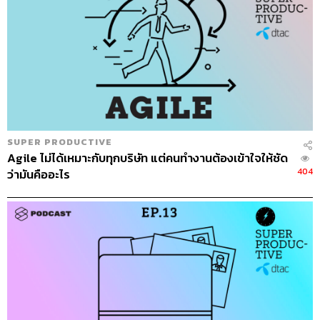
9. กำหนด Meeting Free Day
ลองออกกฎวันงดประชุมสัก 1 วันต่อสัปดาห์
10. ระวัง Bike Shed Effect
Bike Shed Effect มาจากเหตุการณ์ประชุมในองค์กรแห่ง
หนึ่งที่ต้องตัดสินใจเรื่องใหญ่อย่างการสร้างโรงงานไฟฟ้า
พลังงานนิวเคลียร์ แต่เพราะผู้เข้าร่วมประชุมไม่ได้รู้ข้อมูล
มากนัก จึงใช้เวลาเพียงเล็กน้อยในการตัดสินใจ กลับกันพอ
พูดถึงเรื่องที่จอดจักรยานกลับมีข้อถกเถียงกันยกใหญ่ เพราะ
SUPER PRODUCTIVE
ทุกคนมีประสบการณ์กับเรื่องนี้ ทำให้เรื่องใหญ่ที่ควรให้
Agile ไม่ได้เหมาะกับทุกบริษัท แต่คนทำงานต้องเข้าใจให้ชัด
ความสำคัญกับกลายเป็นประเด็นรอง
404
ว่ามันคืออะไร
สามารถฟังพอดแคสต์ SUPER PRODUCTIVE
ผ่านแอปพลิเคชันต่างๆ ที่คุณสะดวกหรือใช้อยู่แล้วได้เลย