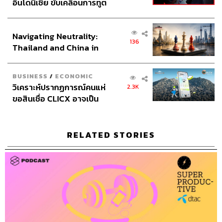
อินโดนีเซีย ขับเคลื่อนการทูต
เศรษฐกิจเชิงรุก ประกาศหุ้น
ต้องมีข้อมูลและความคิดเห็นจากคนร่วมประชุม
ส่วนยุทธศาสตร์ไทย –
Facilitator ควรตั้งเป้าหมายให้ชัดเจนก่อนว่าต้องการ
Navigating Neutrality:
อินโดนีเซีย
อะไรในการประชุมแต่ละครั้ง หลังจากนั้นจึงไปถาม
136
Thailand and China in
ความคิดเห็นจากทีมว่ามีเรื่องอะไรที่ต้องการพูดในที่
the Age of a New Global
ประชุมบ้าง
Order
BUSINESS
/
ECONOMIC
อย่าส่ง Agenda ไปหาผู้ที่ไม่เกี่ยวข้องโดยเด็ดขาด
วิเคราะห์ปรากฏการณ์คนแห่
2.3K
เพราะเป็นการเสียเวลาต่อคนเหล่านั้น
ขอสินเชื่อ CLICX อาจเป็น
หัวข้อของ Agenda ควรเป็นประโยคคำถามเพื่อกระตุ้น
เพียงยอดภูเขาน้ำแข็ง ของ
ให้เกิดความคิดสร้างสรรค์ เช่น อะไรที่ยังขาดอยู่บ้างใน
ปัญหาหนี้ครัวเรือนไทยที่ถูก
การ… อะไรที่ได้เรียนรู้จากการ… เป็นต้น
ซุกไว้
RELATED STORIES
บอกให้ชัดเจนว่าหัวข้อของ Agenda ทำไปเพื่ออะไร 1.
แบ่งปันข้อมูล 2. หาข้อมูลเพิ่มเพื่อประกอบการตัดสินใจ
3. ตัดสินใจ เพื่อให้ผู้ร่วมประชุมเตรียมตัวมาได้อย่าง
เหมาะสม
ประมาณเวลาในการประชุมที่ถูกต้อง ระบุให้ชัดเจนว่า
แต่ละเรื่องควรพูดกี่นาที ทำสิ่งนี้ให้บ่อยจนกลายเป็น
วัฒนธรรมองค์กร
Agenda ต้องถูกส่งให้ผู้ร่วมประชุมทำการรีวิวว่าเหมาะ