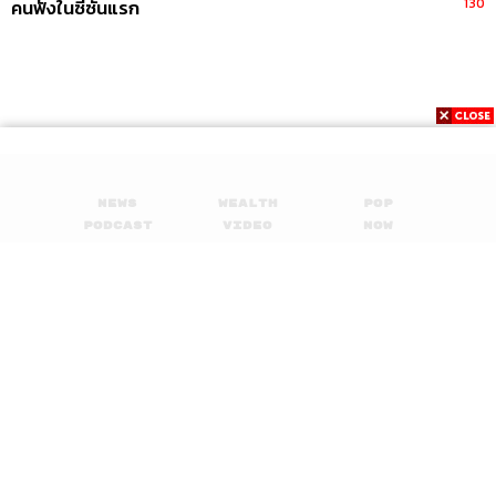
130
คนฟังในซีซันแรก
Credits
The Host
รวิศ หาญอุตสาหะ
Show Creator
รวิศ หาญอุตสาหะ
Show Producers
เชษฐพงศ์ ชูประดิษฐ์, ปวริศา ตั้งตุลานนท์
News
Wealth
Pop
Episode Editor
ปวริศา ตั้งตุลานนท์
Podcast
Video
Now
Opinion
Careers
Events
Sound Designer & Engineer
กฤตพล จียะเกียรติ
Privacy
About
Contact
Coordinator & Admin
อภิสิทธิ์​ หรรษาภิรมย์โชค
Policy
Art Director
อนงค์นาฏ วิวัฒนานนท์
FOR
Proofreader
พรนภัส ชำนาญค้า
ADVERTISING
Webmaster
จินตนา ประชุมพันธ์
MEMBERSHIP
Podcast Intern
วริษฐ์ โกศลศุภกิจ