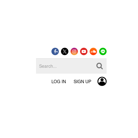
LOG IN
SIGN UP