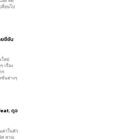
ปลี่ยนไป
ยซีซัน
นคนใหม่
 เรื่อง
จาก
ชันต่างๆ
Feat. ดุจ
ุณค่าในตัว
รวิศ หาญ