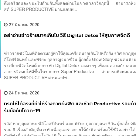
ตึงเครียดและชนะไปด้วยกันทั้งสองฝ่ายในช่วงเวลาวิกฤตนี้ สามารถฟ
สต์ SUPER PRODUCTIVE ผ่านแอปพ...
27 มีนาคม 2020
อย่าอ่านข่าวร้ายมากเกินไป วิธี Digital Detox ให้สุขภาพจิตดี
ข่าวรายชั่วโมงที่ติดตามอยู่ทำให้คุณเครียดมากเกินไปหรือยัง รวิศ หาญอ
อีโอศรีจันทร์ และพิริยะ กุลกาญจนาชีวิน ผู้ก่อตั้ง Glow Story ชวนคนฟัง
ระเบียบชีวิตใหม่ด้วยการทำ Digital Detox เองง่ายๆ เพื่อลดความกังวลและ
อาการจิตตกให้ดีขึ้นในรายการ Super Productive สามารถฟังพอดแค
SUPER PRODUCTIVE ผ่านแอปพ...
24 มีนาคม 2020
ทริกใช้ได้จริงที่ทำให้ร่างกายยังฟิต และชีวิต Productive รอบด้
รับมือกับโควิด-19
รวิศ หาญอุตสาหะ ซีอีโอศรีจันทร์ และ พิริยะ กุลกาญจนาชีวิน ผู้ก่อตั้ง G
รวม 6 เรื่องสำคัญที่ควรทำเพื่อดูแลร่างกายให้ยังฟิต พร้อมใช้ชีวิตอย่างได
ดักทีฟ เพื่อ #ฝ่าวิกฤตโควิด19 ในรายการ Super Productive สามารถ