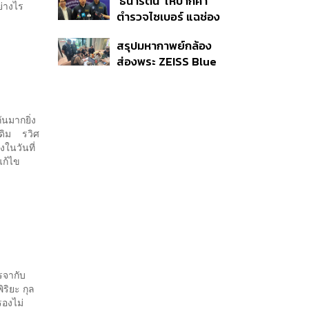
‘ธนารัตน์’ ให้ปากคำ
ปฏิรูปสีกากี กับ
้อย่างไร
ตำรวจไซเบอร์ แฉช่อง
พล.ต.อ. เอก อังสนา
โหว่ 20 หน่วยงานรัฐ
นนท์
สรุปมหากาพย์กล้อง
ยันไร้นัยทางการเมือง
ส่องพระ ZEISS Blue
Marine จากสัญญา
ผลิต 8.3 ล้าน สู่ข้อ
พิพาท ‘มาเวลล์ฯ’ ฟ้อง
​
ันมากยิ่ง
‘โทน บางแค’ ผิดนัดจ่าย
เดิม รวิศ
หนี้-แอบระบุแบรนด์
ในวันที่
รแก้ไข
รจากับ
ริยะ กุล
รองไม่