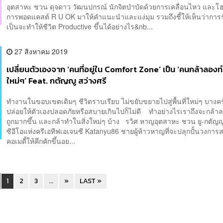
อุตสาหะ ชวน ดุจดาว วัฒนปกรณ์ นักจิตบำบัดด้วยการเคลื่อนไหว และโ
การพอดแคสต์ R U OK มาให้คำแนะนำและแง่มุม รวมถึงชี้ให้เห็นว่าการร
เป็นจะทำให้ชีวิต Productive ขึ้นได้อย่างไร&nb...
27 สิงหาคม 2019
เปลี่ยนตัวเองจาก ‘คนที่อยู่ใน Comfort Zone’ เป็น ‘คนกล้าลองท
ใหม่ๆ’ Feat. กตัญญู สว่างศรี
ทำงานในขอบเขตเดิมๆ ชีวิตราบเรียบ ไม่ขยับขยายไปสู่พื้นที่ใหม่ๆ บางคร
ปล่อยให้ตัวเองปลอดภัยหรือสบายเกินไปก็ไม่ดี ทำอย่างไรเราถึงจะกล้า
ถูกมากขึ้น และกล้าทำในสิ่งใหม่ๆ บ้าง รวิศ หาญอุตสาหะ ชวน ยู-กตัญญู
ซีอีโอแห่งครีเอทีฟเอเจนซี Katanyu86 ชายผู้ห้าวหาญที่จะปลุกปั้นวงกา
คอเมดี้ให้คึกคักขึ้นอย...
1
2
3
...
»
LAST »