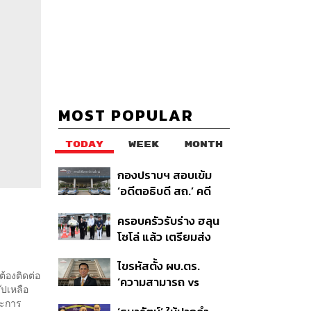
MOST POPULAR
TODAY
WEEK
MONTH
กองปราบฯ สอบเข้ม
‘อดีตอธิบดี สถ.’ คดี
ทุจริตสอบท้องถิ่น แจ้ง
ครอบครัวรับร่าง ฮลุน
6 ข้อหาหนัก จ่อชง
%
โซโล่ แล้ว เตรียมส่ง
ป.ป.ช. 12 ส.ค. นี้
ชันสูตรหาสาเหตุการ
ไขรหัสตั้ง ผบ.ตร.
เสียชีวิต
้องติดต่อ
‘ความสามารถ vs
๊ปเหลือ
อาวุโส’ และอนาคตการ
ละการ