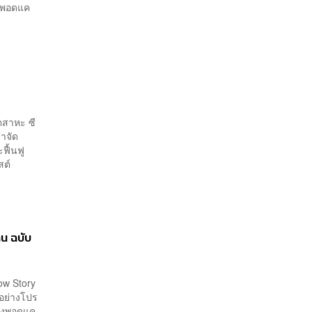
ังพอดแค
ุตสาหะ ซี
มาจัด
ฟื้นฟู
สต์
าน ฉบับ
low Story
้อย่างโปร
ฟังพอดแค