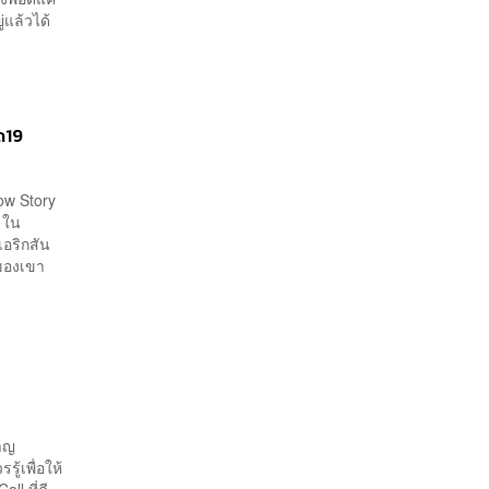
แล้วได้
ด19
low Story
 ใน
เอริกสัน
วของเขา
หาญ
ู้เพื่อให้
ll ที่ดี