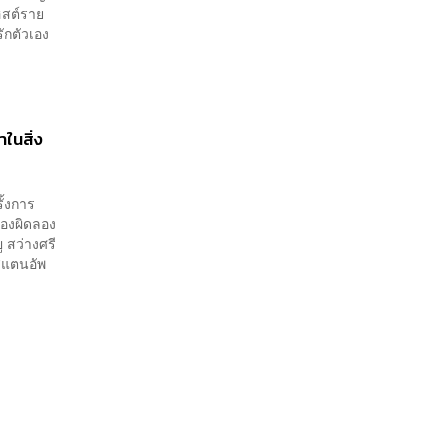
ฮสต์ราย
ักตัวเอง
ำในสิ่ง
ั้งการ
ลองผิดลอง
 สว่างศรี
รสแตนอัพ