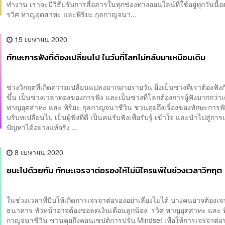
ทำงาน เราจะมีวิธีปรับการสื่อสารในทุกช่องทางออนไลน์ที่ใช้อยู่ทุกวันนี
รวิศ หาญอุตสาหะ และพิริยะ กุลกาญจนา...
15 เมษายน 2020
ทักษะการฟังที่ต้องเปลี่ยนไป ในวันที่โลกไม่กลับมาเหมือนเดิม
ช่วงวิกฤตที่เกิดความเปลี่ยนแปลงมากมายรายวัน ยิ่งเป็นช่วงที่เราต้องฟังก
ขึ้น เป็นช่วงเวลาทองของการฟัง และเป็นช่วงที่โลกต้องการผู้ฟังมากกว่า
หาญอุตสาหะ และ พิริยะ กุลกาญจนาชีวิน ชวนคุยถึงเรื่องของทักษะการฟัง
บริบทเปลี่ยนไป เป็นผู้ฟังที่ดี เป็นคนรับฟังเพื่อรับรู้ เข้าใจ และนำไปสู่กา
ปัญหาได้อย่างแท้จริง ...
8 เมษายน 2020
ชนะไปด้วยกัน ทักษะเจรจาต่อรองให้ไม่มีใครแพ้ในช่วงเวลาวิกฤต
ในช่วงเวลาที่บีบให้เกิดการเจรจาต่อรองอย่าเลี่ยงไม่ได้ บางคนอาจต้องเจ
ธนาคาร หัวหน้าอาจต้องขอลดเงินเดือนลูกน้อง รวิศ หาญอุตสาหะ และ พิ
กาญจนาชีวิน ชวนคุยถึงคอนเซปต์การปรับ Mindset เพื่อให้การเจรจาต่อ