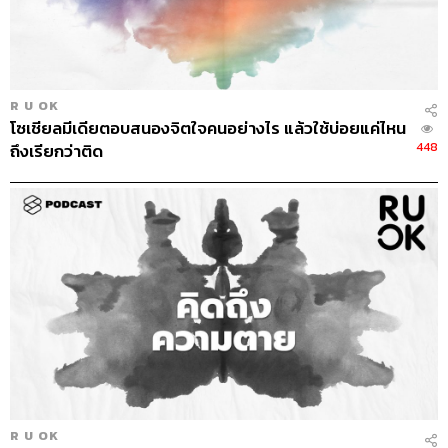
R U OK
โซเชียลมีเดียตอบสนองจิตใจคนอย่างไร แล้วใช้บ่อยแค่ไหน
448
ถึงเรียกว่าติด
R U OK