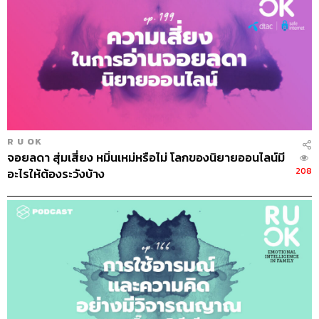
R U OK
จอยลดา สุ่มเสี่ยง หมิ่นเหม่หรือไม่ โลกของนิยายออนไลน์มี
208
อะไรให้ต้องระวังบ้าง