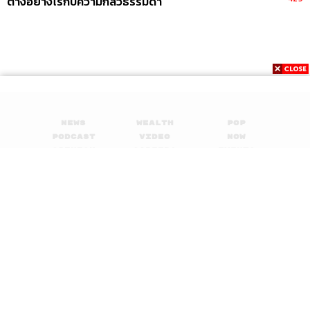
ต่างอย่างไรกับความกลัวธรรมดา
News
Wealth
Pop
Podcast
Video
Now
Opinion
Careers
Events
Privacy
About
Contact
Policy
FOR
ADVERTISING
MEMBERSHIP
© 2017-
2026
The Standard. All rights reserved.