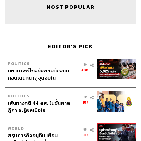
Proofreader
ลักษณ์นารา พักตร์เพียงจันทร์
MOST POPULAR
Webmaster
ไชยพร ศิริกลการ
EDITOR'S PICK
TAGS:
Podcast
พอดแคสต์
The Standard Podcast
POLITICS
RUOK
Are You OK
แผนกจิตเวช
จิตวิทยา
มหากาพย์โกงข้อสอบท้องถิ่น
498
จิตแพทย์
ก่อนเดินหน้าสู่จุดจบใน
สัปดาห์นี้
POLITICS
เส้นทางคดี 44 สส. ในชั้นศาล
152
ฎีกา จะรู้ผลเมื่อไร
WORLD
97
สรุปภารกิจอนุทิน เยือน
503