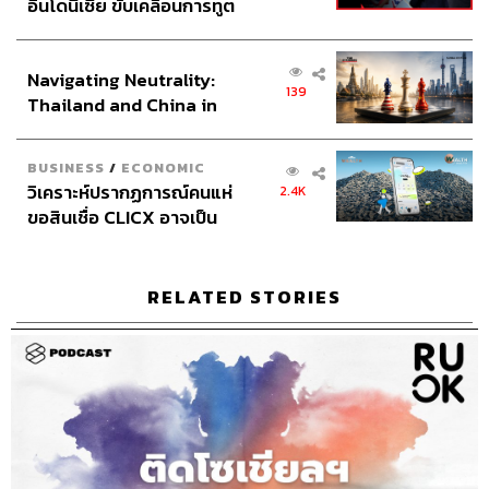
อินโดนีเซีย ขับเคลื่อนการทูต
เศรษฐกิจเชิงรุก ประกาศหุ้น
ABOUT THE HOST
ส่วนยุทธศาสตร์ไทย –
THE STANDARD PODCAST
Navigating Neutrality:
อินโดนีเซีย
139
ทีมงาน THE STANDARD PODCAST
Thailand and China in
the Age of a New Global
Order
BUSINESS
/
ECONOMIC
วิเคราะห์ปรากฏการณ์คนแห่
2.4K
ขอสินเชื่อ CLICX อาจเป็น
เพียงยอดภูเขาน้ำแข็ง ของ
ปัญหาหนี้ครัวเรือนไทยที่ถูก
ซุกไว้
RELATED STORIES