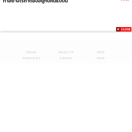
ทำอย่างไรถ้าต้องอยู่กับคนแบบนี้
News
Wealth
Pop
Podcast
Video
Now
Opinion
Careers
Events
Privacy
About
Contact
Policy
FOR
ADVERTISING
MEMBERSHIP
© 2017-
2026
The Standard. All rights reserved.