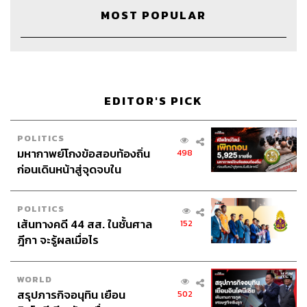
Show Creator
อธิษฐาน กาญจนะพงศ์
MOST POPULAR
Episode Producer & Editor
อธิษฐาน กาญจนะพงศ์
Sound Designer & Engineer
กฤตพล จียะเกียรติ
Coordinator & Admin
อภิสิทธิ์​ หรรษาภิรมย์โชค
Art Director
อนงค์นาฏ วิวัฒนานนท์
Proofreader
ภาสิณี เพิ่มพันธุ์พงศ์
EDITOR'S PICK
Webmaster
รพีพรรณ เกตุสมพงษ์
POLITICS
มหากาพย์โกงข้อสอบท้องถิ่น
498
ก่อนเดินหน้าสู่จุดจบใน
สัปดาห์นี้
TAGS:
พุทธศาสนา
The Standard Podcast
RUOK
Are You OK
แผนกจิตเวช
จิตวิทยา
จิตแพทย์
POLITICS
แชร์
Podcast
พอดแคสต์
เส้นทางคดี 44 สส. ในชั้นศาล
152
ฎีกา จะรู้ผลเมื่อไร
WORLD
สรุปภารกิจอนุทิน เยือน
502