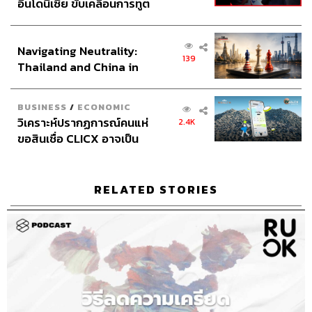
อินโดนีเซีย ขับเคลื่อนการทูต
เศรษฐกิจเชิงรุก ประกาศหุ้น
ส่วนยุทธศาสตร์ไทย –
126
Navigating Neutrality:
อินโดนีเซีย
139
Thailand and China in
the Age of a New Global
ABOUT THE HOST
Order
BUSINESS
/
ECONOMIC
THE STANDARD PODCAST
วิเคราะห์ปรากฏการณ์คนแห่
2.4K
ทีมงาน THE STANDARD PODCAST
ขอสินเชื่อ CLICX อาจเป็น
เพียงยอดภูเขาน้ำแข็ง ของ
ปัญหาหนี้ครัวเรือนไทยที่ถูก
ซุกไว้
RELATED STORIES