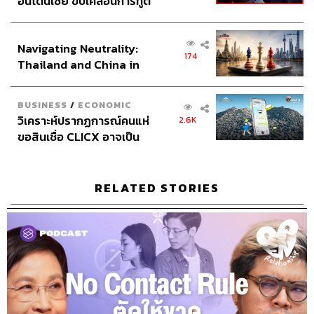
อินโดนีเซีย ขับเคลื่อนการทูต
เศรษฐกิจเชิงรุก ประกาศหุ้น
ส่วนยุทธศาสตร์ไทย –
Navigating Neutrality:
อินโดนีเซีย
174
Thailand and China in
the Age of a New Global
Order
BUSINESS
/
ECONOMIC
วิเคราะห์ปรากฏการณ์คนแห่
2.6K
281
ขอสินเชื่อ CLICX อาจเป็น
เพียงยอดภูเขาน้ำแข็ง ของ
ปัญหาหนี้ครัวเรือนไทยที่ถูก
ABOUT THE HOST
ซุกไว้
RELATED STORIES
THE STANDARD PODCAST
ทีมงาน THE STANDARD PODCAST