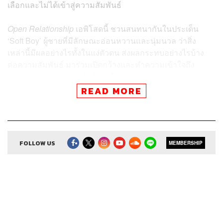
เลือกและไม่ได้เข้าสู่ความสัมพันธ์
Open Relationship
เอพิโสดนี้ ชวนสนทนากันในประเด็น
‘Soft Boy’ ผู้ชายที่มีลักษณะอ่อนหวานและนุ่มนวล ว่าสิ่ง
เหล่านี้มีผลอย่างไรทั้งในแง่ตัวตน ส่งผลกระทบอย่างไรบ้าง
ต่อความสัมพันธ์ มาร่วมเปิดกว้างและทำความเข้าใจถึง
ความหลากหลายของอัตลักษณ์ และการแสดงออกทางเพศ
ในโลกสมัยใหม่ผ่าน
Open Relationship
เอพิโสดนี้
READ MORE
FOLLOW US
ติดตาม Open Relationship ในช่องทางอื่นๆ
MEMBERSHIP