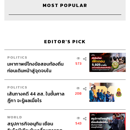
Sound Director
กฤตพล จียะเกียรติ
MOST POPULAR
Sound Recording Engineer
ขจีพรรณ วิจิตรรัตน์
Coordinator & Admin
อภิสิทธิ์​ หรรษาภิรมย์โชค
Art Director
อนงค์นาฏ วิวัฒนานนท์
Channel Manager
เชษฐพงศ์ ชูประดิษฐ์
Channel Admin
นิพพิชฌน์ ชุลีนวน, พฤกษา แซ่เต็ง
EDITOR'S PICK
Proofreader
ลักษณ์นารา พักตร์เพียงจันทร์
Webmaster
ไชยพร ศิริกลการ
POLITICS
Social Media Admins
สุทธกิตติ์​ สุทธาวรรณกุล, ธิติกร ลิ้ม
มหากาพย์โกงข้อสอบท้องถิ่น
573
ทองมณี, วิมลณัฐ พรศิริอนันต์, ธัญฐรัตน์ โกมลวัฒน์, มนัส
ก่อนเดินหน้าสู่จุดจบใน
ชนก แก้วพรหม
สัปดาห์นี้
Archive Officer
อาทิตยา อิสสรานุสรณ์
POLITICS
เส้นทางคดี 44 สส. ในชั้นศาล
208
ฎีกา จะรู้ผลเมื่อไร
TAGS:
แฟน
Open Relationship
คนรัก
Podcast
WORLD
ความรัก
ความสัมพันธ์
ชีวิตคู่
สรุปภารกิจอนุทิน เยือน
543
The Standard Podcast