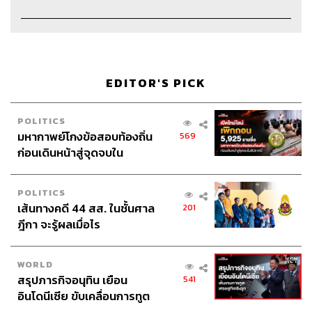
Credits
The Hosts
ภูมิชาย บุญสินสุข, นภัส มุทุตานนท์
Show Creator & Producer
ภูมิชาย บุญสินสุข
Creative
อัญชิษฐา ล้อมธรรมพินิจ
EDITOR'S PICK
Project Coordinator
อภิสิทธิ์​ หรรษาภิรมย์โชค
Art Director
เทียนจรัส วงศ์พิเศษกุล
Video Editor
เสาวภา โตสวาท
POLITICS
Sound Designer & Engineer
กฤตพล จียะเกียรติ
มหากาพย์โกงข้อสอบท้องถิ่น
569
Sound Recording Engineer
ขจีพรรณ วิจิตรรัตน์
ก่อนเดินหน้าสู่จุดจบใน
Channel Manager
เชษฐพงศ์ ชูประดิษฐ์
สัปดาห์นี้
Channel Admin
เอกราช มอเซอร์
POLITICS
Proofreader
ชนเนตร ลอยครุฑ
เส้นทางคดี 44 สส. ในชั้นศาล
201
Webmaster
ณฐพร โรจน์อนุสรณ์
ฎีกา จะรู้ผลเมื่อไร
Social Media Admins
วนัชพร ดวงนิล, สุทธกิตติ์​ สุทธา
วรรณกุล, ธิติกร ลิ้มทองมณี, วิมลณัฐ พรศิริอนันต์
WORLD
Archive Officer
ชริน จำปาวัน
สรุปภารกิจอนุทิน เยือน
541
อินโดนีเซีย ขับเคลื่อนการทูต