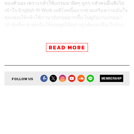
ของตัวเอง เพราะกลัวใช้แกรมม่าผิดๆ ถูกๆ กลัวคนอื่นฟังไม่
เข้าใจ English At Work เอพิโสดนี้อยากช่วยเสริมความมั่นใจ
ของคุณให้กล้าใช้ภาษาอังกฤษมากขึ้น ไปดูกันว่าแกรมม่า
10 ข้อที่จะช่วยเสริมให้คุณพูดได้อย่างถูกต้องจะมีอะไรบ้าง
ลิงก์ช่อง KND STUDIO:
http://bit.ly/kndstudio
READ MORE
ลิงก์เข้ากลุ่ม ‘ภาษาดี ชีวิตดี โดยคำนี้ดีพอดแคสต์’:
https://ww
w.facebook.com/groups/kndgroup/
FOLLOW US
MEMBERSHIP
ติดตาม English At Work
ผ่านแอปพลิเคชันต่างๆ ที่คุณสะดวก