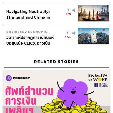
เศรษฐกิจเชิงรุก ประกาศหุ้น
ส่วนยุทธศาสตร์ไทย –
Navigating Neutrality:
อินโดนีเซีย
170
TAGS:
The Standard Podcast
คำนี้ดี
บิ๊กบุญ
Thailand and China in
Glow Story
English At Work
the Age of a New Global
พอดแคสต์ภาษาอังกฤษ
ภาษาอังกฤษในที่ทำงาน
Order
บี๋ นภัส
Podcast
ภาษาอังกฤษสำหรับการทำงาน
BUSINESS
/
ECONOMIC
พอดแคสต์
วิเคราะห์ปรากฏการณ์คนแห่
2.6K
ขอสินเชื่อ CLICX อาจเป็น
เพียงยอดภูเขาน้ำแข็ง ของ
ปัญหาหนี้ครัวเรือนไทยที่ถูก
ซุกไว้
RELATED STORIES
300
ABOUT THE HOST
THE STANDARD PODCAST