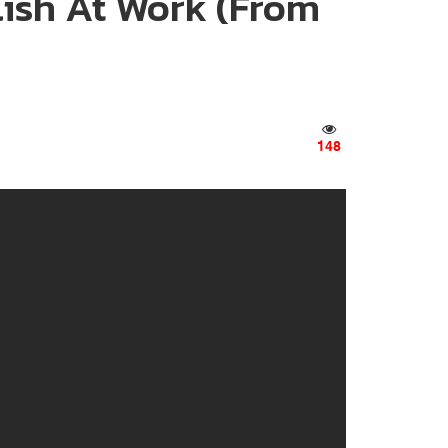
lish At Work (From
148