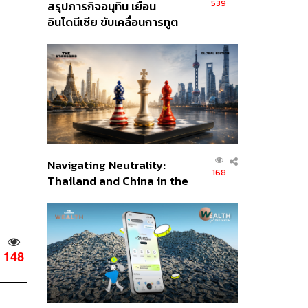
539
สรุปภารกิจอนุทิน เยือน
อินโดนีเซีย ขับเคลื่อนการทูต
เศรษฐกิจเชิงรุก ประกาศหุ้น
ส่วนยุทธศาสตร์ไทย –
อินโดนีเซีย
Navigating Neutrality:
168
Thailand and China in the
Age of a New Global
Order
148