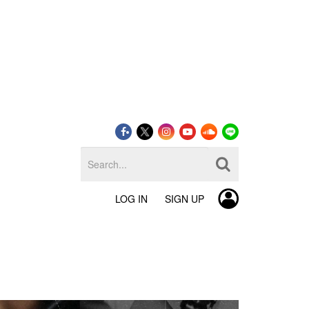
LOG IN
SIGN UP