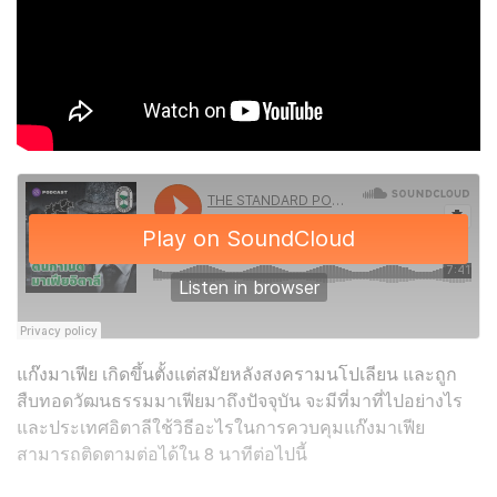
แก๊งมาเฟีย เกิดขึ้นตั้งแต่สมัยหลังสงครามนโปเลียน และถูก
สืบทอดวัฒนธรรมมาเฟียมาถึงปัจจุบัน จะมีที่มาที่ไปอย่างไร
และประเทศอิตาลีใช้วิธีอะไรในการควบคุมแก๊งมาเฟีย
สามารถติดตามต่อได้ใน 8 นาทีต่อไปนี้