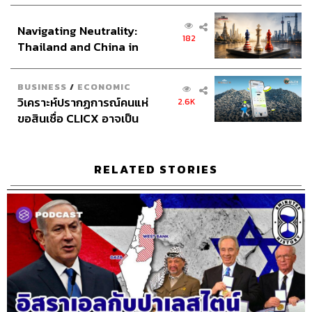
ส่วนยุทธศาสตร์ไทย –
Navigating Neutrality:
อินโดนีเซีย
182
Thailand and China in
413
the Age of a New Global
Order
BUSINESS
/
ECONOMIC
ABOUT THE HOST
วิเคราะห์ปรากฏการณ์คนแห่
2.6K
ขอสินเชื่อ CLICX อาจเป็น
THE STANDARD PODCAST
เพียงยอดภูเขาน้ำแข็ง ของ
ทีมงาน THE STANDARD PODCAST
ปัญหาหนี้ครัวเรือนไทยที่ถูก
ซุกไว้
RELATED STORIES