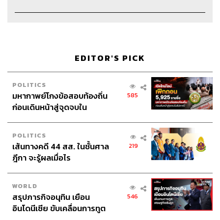
Channel Manager
เชษฐพงศ์ ชูประดิษฐ์
Channel Admin
เอกราช มอเซอร์
Proofreader
วรรษมล สิงหโกมล
Webmaster
รพีพรรณ เกตุสมพงษ์
Social Media Admins
สุทธกิตติ์​ สุทธาวรรณกุล, ธิติกร ลิ้ม
EDITOR'S PICK
ทองมณี, วนัชพร ดวงนิล, วิมลณัฐ พรศิริอนันต์
Archive Officer
ชริน จำปาวัน
POLITICS
มหากาพย์โกงข้อสอบท้องถิ่น
585
ก่อนเดินหน้าสู่จุดจบใน
สัปดาห์นี้
POLITICS
TAGS:
World history
มาเฟียอิตาลี
ต้นกำเนิดมาเฟียอิตาลี
เส้นทางคดี 44 สส. ในชั้นศาล
219
สงครามนโปเลียน
แก๊งมาเฟียอิตาลี
Podcast
ฎีกา จะรู้ผลเมื่อไร
The Standard Podcast
8 Minutes History
WORLD
สรุปภารกิจอนุทิน เยือน
546
อินโดนีเซีย ขับเคลื่อนการทูต
เศรษฐกิจเชิงรุก ประกาศหุ้น