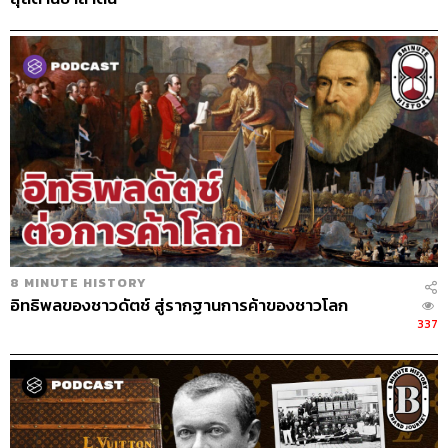
8 MINUTE HISTORY
อิทธิพลของชาวดัตช์ สู่รากฐานการค้าของชาวโลก
337