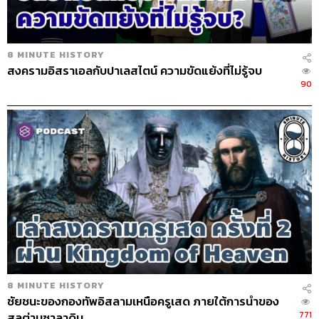
8 MINUTE HISTORY
สงครามอิสราเอลกับปาเลสไตน์ ความขัดแย้งที่ไม่รู้จบ
90
8 MINUTE HISTORY
ชัยชนะของกองทัพอิสลามเหนือครูเสด ภายใต้การนำของ
771
สุลต่านซาลาดิน