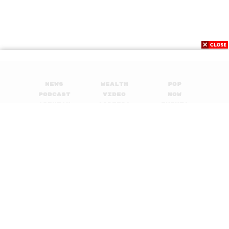
News
Wealth
Pop
Podcast
Video
Now
Opinion
Careers
Events
Privacy
About
Contact
Policy
FOR
ADVERTISING
MEMBERSHIP
© 2017-
2026
The Standard. All rights reserved.