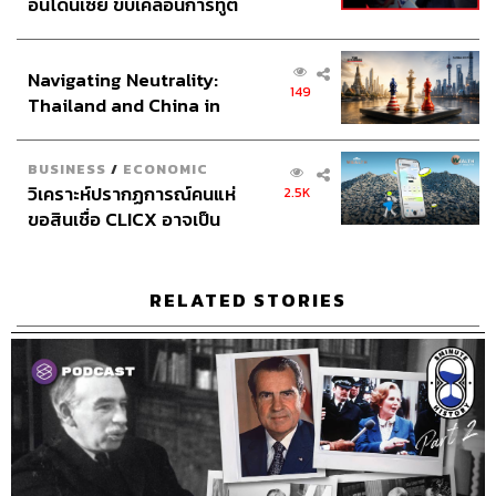
อินโดนีเซีย ขับเคลื่อนการทูต
เศรษฐกิจเชิงรุก ประกาศหุ้น
ส่วนยุทธศาสตร์ไทย –
Navigating Neutrality:
อินโดนีเซีย
149
Thailand and China in
TAGS:
Deng Xiaoping
Zhao Ziyang
the Age of a New Global
1989 Tiananmen Square protests and massacre
Order
BUSINESS
/
ECONOMIC
Li Peng
Hu Yaobang
The Great Leap Forward
วิเคราะห์ปรากฏการณ์คนแห่
Podcast
Chinese revolution
2.5K
The Standard Podcast
Yang Shangkun
China
ขอสินเชื่อ CLICX อาจเป็น
Fang Lizhi
8 Minute History
เพียงยอดภูเขาน้ำแข็ง ของ
ปัญหาหนี้ครัวเรือนไทยที่ถูก
ซุกไว้
RELATED STORIES
248