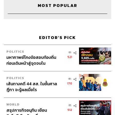
Credits
MOST POPULAR
The Host
วิทย์ สิทธิเวคิน
Project Manager
ปวริศา ตั้งตุลานนท์
Show Producer
อธิษฐาน กาญจนะพงศ์, พันธวัฒน์ เศรษฐ
EDITOR'S PICK
วิไล
Creative
นัทธมน หัวใจ, ภัควัตน์ ฟองดี
VDO Editor
เสาวภา โตสวาท
POLITICS
Sound Designer & Engineer
กฤตพล จียะเกียรติ
มหากาพย์โกงข้อสอบท้องถิ่น
521
ก่อนเดินหน้าสู่จุดจบใน
Recording Engineer
ขจีพรรณ วิจิตรรัตน์
สัปดาห์นี้
Art Director
ฉัตรชัย เฉยชิต
Channel Manager
เชษฐพงศ์ ชูประดิษฐ์
POLITICS
Channel Admin
นิพพิชฌน์ ชุลีนวน, พฤกษา แซ่เต็ง
เส้นทางคดี 44 สส. ในชั้นศาล
170
Proofreader
นัฐฐา สอนกลิ่น
ฎีกา จะรู้ผลเมื่อไร
Webmaster
วิศิษฏ์ นิติพัฒนาภิรักษ์
Social Media Admins
สุทธกิตติ์​ สุทธาวรรณกุล, ธิติกร ลิ้ม
WORLD
ทองมณี, วนัชพร ดวงนิล, วิมลณัฐ พรศิริอนันต์
สรุปภารกิจอนุทิน เยือน
512
Archive Officer
ชริน ธนอุดมกรณ์, อาทิตยา อิสสรานุสรณ์