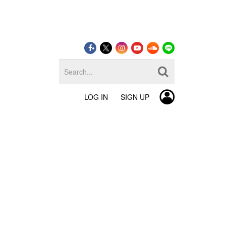
LOG IN
SIGN UP