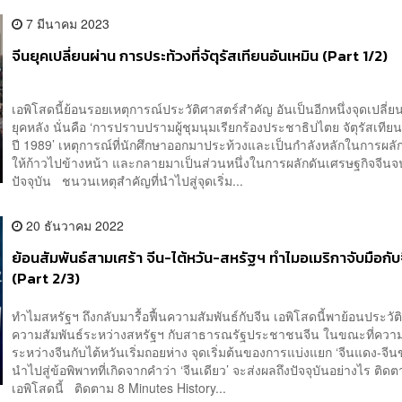
7 มีนาคม 2023
จีนยุคเปลี่ยนผ่าน การประท้วงที่จัตุรัสเทียนอันเหมิน (Part 1/2)
เอพิโสดนี้ย้อนรอยเหตุการณ์ประวัติศาสตร์สำคัญ อันเป็นอีกหนึ่งจุดเปลี่
ยุคหลัง นั่นคือ ‘การปราบปรามผู้ชุมนุมเรียกร้องประชาธิปไตย จัตุรัสเทีย
ปี 1989’ เหตุการณ์ที่นักศึกษาออกมาประท้วงและเป็นกำลังหลักในการผลั
ให้ก้าวไปข้างหน้า และกลายมาเป็นส่วนหนึ่งในการผลักดันเศรษฐกิจจีนจ
ปัจจุบัน ชนวนเหตุสำคัญที่นำไปสู่จุดเริ่ม...
20 ธันวาคม 2022
ย้อนสัมพันธ์สามเศร้า จีน-ไต้หวัน-สหรัฐฯ ทำไมอเมริกาจับมือกับ
(Part 2/3)
ทำไมสหรัฐฯ ถึงกลับมารื้อฟื้นความสัมพันธ์กับจีน เอพิโสดนี้พาย้อนประวัต
ความสัมพันธ์ระหว่างสหรัฐฯ กับสาธารณรัฐประชาชนจีน ในขณะที่ความ
ระหว่างจีนกับไต้หวันเริ่มถอยห่าง จุดเริ่มต้นของการแบ่งแยก ‘จีนแดง-จี
นำไปสู่ข้อพิพาทที่เกิดจากคำว่า ‘จีนเดียว’ จะส่งผลถึงปัจจุบันอย่างไร ติด
เอพิโสดนี้ ติดตาม 8 Minutes History...