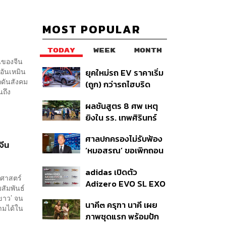
MOST POPULAR
TODAY
WEEK
MONTH
ยนของจีน
นอันเหมิน
ยุคใหม่รถ EV ราคาเริ่ม
กดันสังคม
(ถูก) กว่ารถไฮบริด
นถึง
หลังต้นทุนแบตเตอรี่ลด
ผลชันสูตร 8 ศพ เหตุ
ลง - จีนแห่บุกตลาดเกิด
ยิงใน รร. เทพศิรินทร์
ใหม่
นนทบุรี พบกระสุนเข้า
ศาลปกครองไม่รับฟ้อง
จุดสำคัญ ‘ศีรษะ-
จีน
‘หมอสรณ’ ขอเพิกถอน
หน้าอก’ ครูถูกยิง 4 นัด
มติสรรหา กสทช. ชี้ยัง
จากระยะไกล
adidas เปิดตัว
ไม่ใช่ผู้เดือดร้อนเสีย
ิศาสตร์
Adizero EVO SL EXO
หาย
สัมพันธ์
คอลเล็กชันพิเศษรับ
นขาว’ จน
นาคี๓ ครุฑา นาคี เผย
ฤดูกาล College
ตามได้ใน
ภาพชุดแรก พร้อมปัก
Football