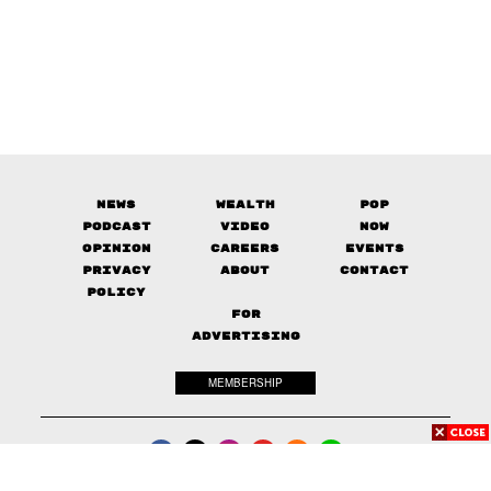
News
Wealth
Pop
Podcast
Video
Now
Opinion
Careers
Events
Privacy
About
Contact
Policy
FOR
ADVERTISING
MEMBERSHIP