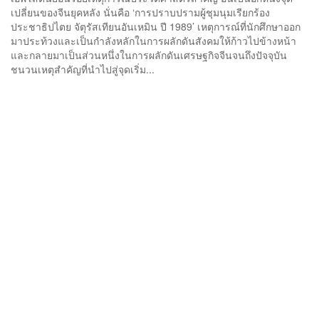
เปลี่ยนของจีนยุคหลัง นั่นคือ ‘การปราบปรามผู้ชุมนุมเรียกร้อง
ประชาธิปไตย จัตุรัสเทียนอันเหมิน ปี 1989’ เหตุการณ์ที่นักศึกษาออก
มาประท้วงและเป็นกำลังหลักในการผลักดันสังคมให้ก้าวไปข้างหน้า
และกลายมาเป็นส่วนหนึ่งในการผลักดันเศรษฐกิจจีนจนถึงปัจจุบัน
ชนวนเหตุสำคัญที่นำไปสู่จุดเริ่ม...