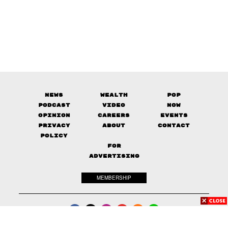
News
Wealth
Pop
Podcast
Video
Now
Opinion
Careers
Events
Privacy
About
Contact
Policy
FOR
ADVERTISING
MEMBERSHIP