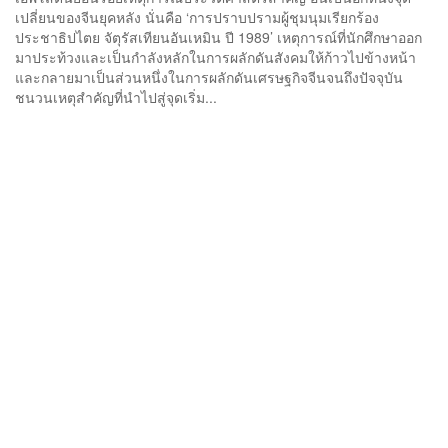
เปลี่ยนของจีนยุคหลัง นั่นคือ ‘การปราบปรามผู้ชุมนุมเรียกร้อง
ประชาธิปไตย จัตุรัสเทียนอันเหมิน ปี 1989’ เหตุการณ์ที่นักศึกษาออก
มาประท้วงและเป็นกำลังหลักในการผลักดันสังคมให้ก้าวไปข้างหน้า
และกลายมาเป็นส่วนหนึ่งในการผลักดันเศรษฐกิจจีนจนถึงปัจจุบัน
ชนวนเหตุสำคัญที่นำไปสู่จุดเริ่ม...