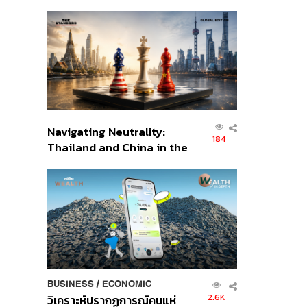
เศรษฐกิจเชิงรุก ประกาศหุ้น
ส่วนยุทธศาสตร์ไทย –
อินโดนีเซีย
Navigating Neutrality:
184
Thailand and China in the
Age of a New Global
Order
BUSINESS
/
ECONOMIC
2.6K
วิเคราะห์ปรากฏการณ์คนแห่