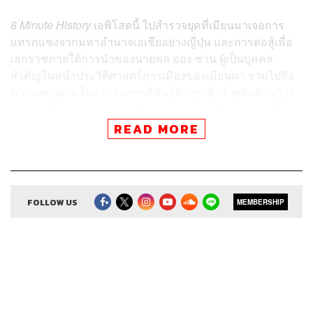
8 Minute History
เอพิโสดนี้ ไปสำรวจยุคที่เมียนมาเจอการ
แทรกแซงจากมหาอำนาจเอเชียอย่างญี่ปุ่น และการต่อสู้เพื่อ
เอกราชภายใต้การนำของนายพล ออง ซาน ผู้เป็นบุคคล
สำคัญในหน้าประวัติศาสตร์การเมืองของเมียนมา รวมไปถึง
ความพยายามในการรวมชาติพันธุ์ต่างๆ เข้าด้วยกันผ่านการ
ประชุมที่ปางหลวง สะท้อนถึงกระบวนการเปลี่ยนแปลงที่เต็ม
ไปด้วยความท้าทาย และความปรารถนาอันแรงกล้าในการ
READ MORE
กำหนดอนาคตของชาติตนเองของประชาชนเมียนมา
FOLLOW US
MEMBERSHIP
ติดตาม 8 Minutes History
ผ่านแอปพลิเคชันต่างๆ ที่คุณสะดวก