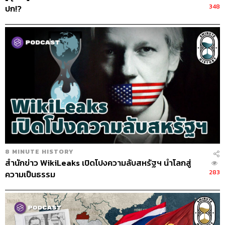
348
ปก!?
8 MINUTE HISTORY
สำนักข่าว WikiLeaks เปิดโปงความลับสหรัฐฯ นำโลกสู่
283
ความเป็นธรรม