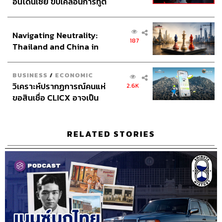
อินโดนีเซีย ขับเคลื่อนการทูต
เศรษฐกิจเชิงรุก ประกาศหุ้น
ส่วนยุทธศาสตร์ไทย –
TAGS:
Podcast
Myanmar
เมียนมา
Navigating Neutrality:
อินโดนีเซีย
The Standard Podcast
ประวัติศาสตร์
187
Thailand and China in
8 Minute History
the Age of a New Global
Order
BUSINESS
/
ECONOMIC
วิเคราะห์ปรากฏการณ์คนแห่
2.6K
ขอสินเชื่อ CLICX อาจเป็น
เพียงยอดภูเขาน้ำแข็ง ของ
ปัญหาหนี้ครัวเรือนไทยที่ถูก
ซุกไว้
RELATED STORIES
144
ABOUT THE HOST
THE STANDARD PODCAST
ทีมงาน THE STANDARD PODCAST