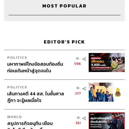
MOST POPULAR
Credits
Host
วิทย์ สิทธิเวคิน
Show Producer
พันธวัฒน์ เศรษฐวิไล
EDITOR'S PICK
Creative
ศิรดา จันทรเรืองนภา
Video Editor
นิติศาสตร์ ไชยชนะ
POLITICS
Sound Director
กฤตพล จียะเกียรติ
มหากาพย์โกงข้อสอบท้องถิ่น
596
Sound Recording Engineer
กฤตพล จียะเกียรติ
ก่อนเดินหน้าสู่จุดจบใน
Art Director
ฉัตรชัย เฉยชิต
สัปดาห์นี้
Channel Team Lead
สิทธิโชติ สุภาวรรณ์
POLITICS
Channel Admin
นิพพิชฌน์ ชุลีนวน
เส้นทางคดี 44 สส. ในชั้นศาล
227
Social Video Creator
พฤกษา แซ่เต็ง
ฎีกา จะรู้ผลเมื่อไร
Online Community Admin
สิรินยา เจษฎาพงศ์ภักดี
THE STANDARD Shared Service Department
WORLD
สรุปภารกิจอนุทิน เยือน
551