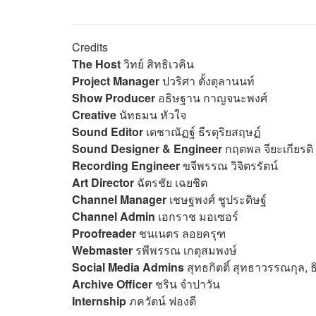
Credits
The Host
วิทย์ สิทธิเวคิน
Project Manager
ปวริศา ตั้งตุลานนท์
Show Producer
อธิษฐาน กาญจนะพงศ์
Creative
นัทธมน หัวใ
Sound Editor
เดชาณัฏฐ์ ธีรดุริยสฤษฏ์
Sound Designer & Engineer
กฤตพล จียะเกียรติ
Recording Engineer
ขจีพรรณ วิจิตรรัตน์
Art Director
ฉัตรชัย เฉยชิต
Channel Manager
เชษฐพงศ์ ชูประดิษฐ์
Channel Admin
เอกราช มอเซอร์
Proofreader
ชนเนตร ลอยครุฑ
Webmaster
รพีพรรณ เกตุสมพงษ์
Social Media Admins
สุทธกิตติ์​ สุทธาวรรณกุล,
Archive Officer
ชริน จำปาวัน
Internship
ภควัตน์ ฟองดี