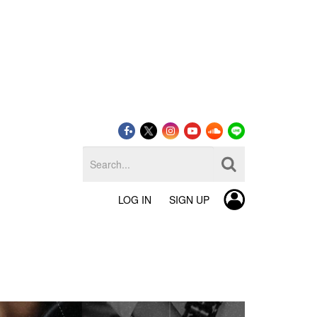
LOG IN
SIGN UP