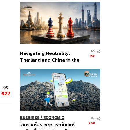
ส่วนยุทธศาสตร์ไทย –
อินโดนีเซีย
Navigating Neutrality:
150
Thailand and China in the
Age of a New Global
Order
622
BUSINESS
/
ECONOMIC
2.5K
วิเคราะห์ปรากฏการณ์คนแห่