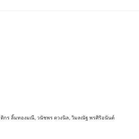
จ
 ธิติกร ลิ้มทองมณี, วนัชพร ดวงนิล, วิมลณัฐ พรศิริอนันต์