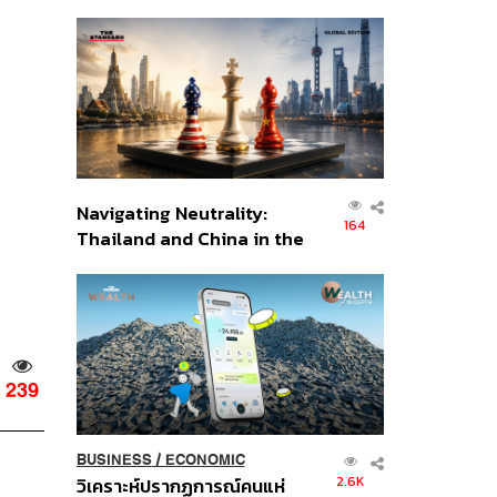
เศรษฐกิจเชิงรุก ประกาศหุ้น
ส่วนยุทธศาสตร์ไทย –
อินโดนีเซีย
Navigating Neutrality:
164
Thailand and China in the
Age of a New Global
Order
239
BUSINESS
/
ECONOMIC
2.6K
วิเคราะห์ปรากฏการณ์คนแห่