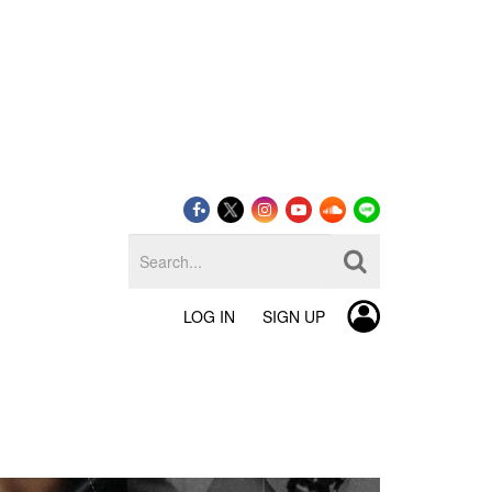
LOG IN
SIGN UP