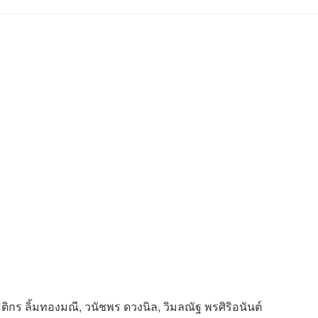
จ
 ธิติกร ลิ้มทองมณี, วนัชพร ดวงนิล, วิมลณัฐ พรศิริอนันต์