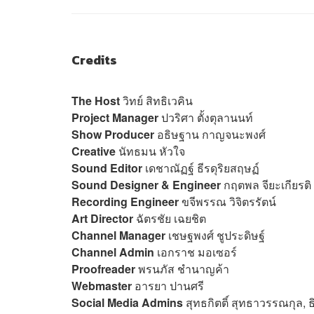
Credits
The Host
วิทย์ สิทธิเวคิน
Project Manager
ปวริศา ตั้งตุลานนท์
Show Producer
อธิษฐาน กาญจนะพงศ์
Creative
นัทธมน หัวใ
Sound Editor
เดชาณัฏฐ์ ธีรดุริยสฤษฏ์
Sound Designer & Engineer
กฤตพล จียะเกียรติ
Recording Engineer
ขจีพรรณ วิจิตรรัตน์
Art Director
ฉัตรชัย เฉยชิต
Channel Manager
เชษฐพงศ์ ชูประดิษฐ์
Channel Admin
เอกราช มอเซอร์
Proofreader
พรนภัส ชำนาญค้า
Webmaster
อารยา ปานศรี
Social Media Admins
สุทธกิตติ์​ สุทธาวรรณกุล,