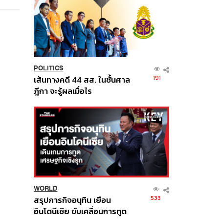
POLITICS
191
เส้นทางคดี 44 สส. ในชั้นศาล
ฎีกา จะรู้ผลเมื่อไร
WORLD
533
สรุปภารกิจอนุทิน เยือน
อินโดนีเซีย ขับเคลื่อนการทูต