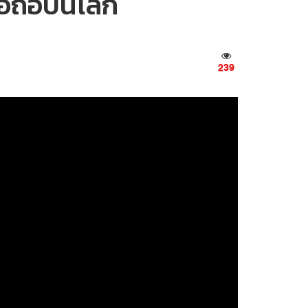
ือถือบนโลก
239