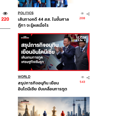
POLITICS
208
เส้นทางคดี 44 สส. ในชั้นศาล
220
ฎีกา จะรู้ผลเมื่อไร
WORLD
543
สรุปภารกิจอนุทิน เยือน
อินโดนีเซีย ขับเคลื่อนการทูต
เศรษฐกิจเชิงรุก ประกาศหุ้น
ส่วนยุทธศาสตร์ไทย –
อินโดนีเซีย