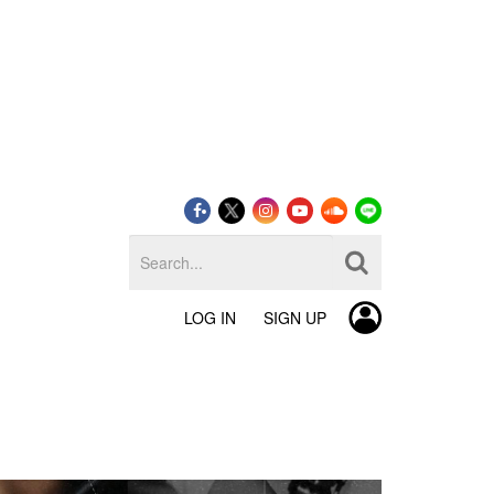
LOG IN
SIGN UP