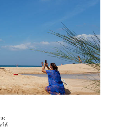
นลง
ดให้