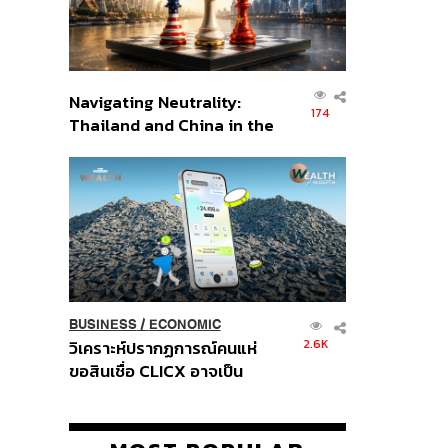
Navigating Neutrality:
174
Thailand and China in the
Age of a New Global
Order
BUSINESS
/
ECONOMIC
2.6K
วิเคราะห์ปรากฏการณ์คนแห่
ขอสินเชื่อ CLICX อาจเป็น
เพียงยอดภูเขาน้ำแข็ง ของ
ปัญหาหนี้ครัวเรือนไทยที่ถูกซุก
ไว้