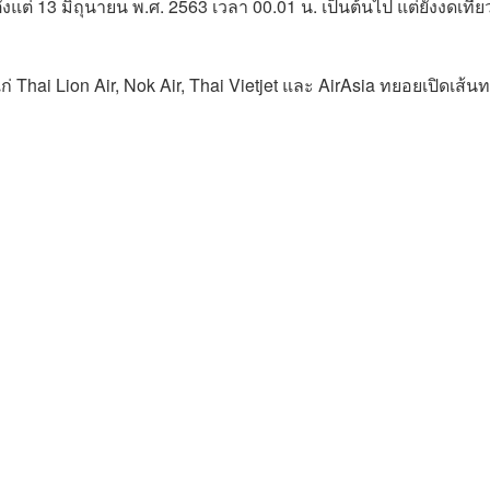
ต่ 13 มิถุนายน พ.ศ. 2563 เวลา 00.01 น. เป็นต้นไป แต่ยังงดเที่ย
 Thai Lion Air, Nok Air, Thai Vietjet และ AirAsia ทยอยเปิดเส้น