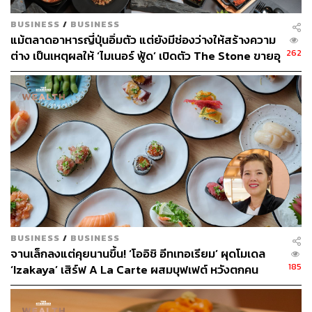
ว่าจะเป็นหินเทอราซโซหรือการทาสีร้านด้วยสีพาสเทล เพื่อ
ปรับให้ OKONOMI เป็นร้านที่เข้ากับไลฟ์สไตล์คนไทยมากขึ้น
BUSINESS
/
BUSINESS
แม้ตลาดอาหารญี่ปุ่นอิ่มตัว แต่ยังมีช่องว่างให้สร้างความ
262
ต่าง เป็นเหตุผลให้ ‘ไมเนอร์ ฟู้ด’ เปิดตัว The Stone ขายอุ
ด้งครั้งแรกในรอบ 17 ปี
BUSINESS
/
BUSINESS
Head Chef ของร้าน Dave del Pilar Potes
จานเล็กลงแต่คุยนานขึ้น! ‘โออิชิ อีทเทอเรียม’ ผุดโมเดล
185
‘Izakaya’ เสิร์ฟ A La Carte ผสมบุฟเฟต์ หวังตกคน
อีกหนึ่งความภาคภูมิใจของ OKONOMI สาขากรุงเทพฯ คือ
ทำงาน-Gen Z ดันยอดขายพุ่ง 20%
Dave del Pilar Potes ทีมบริหาร OKONOMI และ Yuji