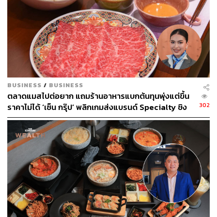
BUSINESS
/
BUSINESS
ตลาดแมสไปต่อยาก แถมร้านอาหารแบกต้นทุนพุ่งแต่ขึ้น
302
ราคาไม่ได้ ‘เซ็น กรุ๊ป’ พลิกเกมส่งแบรนด์ Specialty ชิง
บรรยากาศร้าน
ฐานลูกค้า พรีเมียม
เมื่อมาเปิดสาขาที่ไทย OKONOMI ก็ถูกปรับโฉมใหม่ให้เข้า
กับคนไทยมากขึ้น ทั้งบรรยากาศร้านและเมนูอาหารที่ไม่ได้มี
เพียงแค่อาหารญี่ปุ่นดั้งเดิมแล้ว แต่มีอาหารญี่ปุ่นทวิสต์อย่าง
โทสต์ปลารมควันหรือสลัดอยู่ด้วย บรรยากาศร้าน
OKONOMI ตกแต่งเรียบง่ายสไตล์ญี่ปุ่นด้วยเฟอร์นิเจอร์ไม้สี
นวล ผนังสีขาว แจกันดอกไม้ที่เรียบง่าย และดอกไม้สด แต่ก็มี
การแทรกเสริมเอเลเมนต์ที่นิยมใช้กันในคาเฟ่ในกรุงเทพฯ ไม่