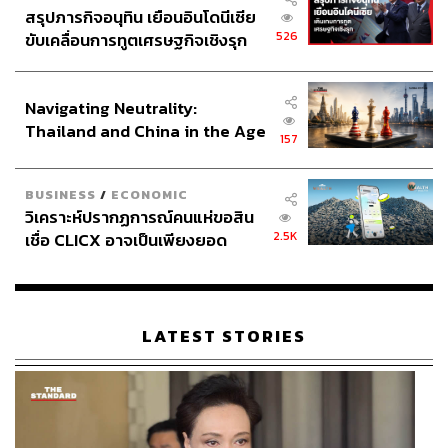
สรุปภารกิจอนุทิน เยือนอินโดนีเซีย
526
ขับเคลื่อนการทูตเศรษฐกิจเชิงรุก
ประกาศหุ้นส่วนยุทธศาสตร์ไทย –
อินโดนีเซีย
Navigating Neutrality:
Thailand and China in the Age
157
of a New Global Order
ของหมักดองที่ทางร้านทำเอง
BUSINESS
/
ECONOMIC
วิเคราะห์ปรากฏการณ์คนแห่ขอสิน
อาหารเช้าอิชิจู ซันไซของ OKONOMI นั้นมีให้เลือกทั้งหมด 4
2.5K
เชื่อ CLICX อาจเป็นเพียงยอด
แบบ โดยจะเหมือนกันหมดทุกอย่างยกเว้นปลาที่เป็นกับข้าว
ภูเขาน้ำแข็ง ของปัญหาหนี้ครัว
จานหลัก ทางร้านมีปลาให้เลือก 4 แบบ แตกต่างกันตรงที่การ
เรือนไทยที่ถูกซุกไว้
หมัก ส่วนในภาพคือ
Misozuke Hamachi
(550 บาท) เป็นชุด
ที่ใช้ปลาฮามาจิหมักด้วยวิธี Misozuke หรือหมักด้วยมิโซะ
LATEST STORIES
จากเกียวโตเพื่อดึงน้ำออกจากตัวปลา ทำให้เมื่อเอาปลาไป
ย่างแล้วเนื้อปลาจะมีเท็กซ์เจอร์กรอบด้านนอก แต่ด้านในยัง
คงความฉ่ำเอาไว้อยู่ การเลือกปลาของทางร้านนั้นเลือกมา
จากตลาดปลาที่ญี่ปุ่นจึงสามารถมั่นใจในคุณภาพและความ