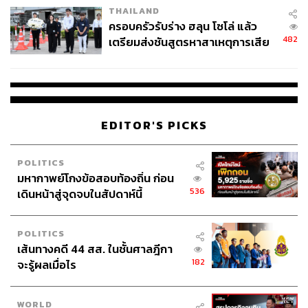
THAILAND
ครอบครัวรับร่าง ฮลุน โซโล่ แล้ว
482
เตรียมส่งชันสูตรหาสาเหตุการเสีย
ชีวิต
EDITOR'S PICKS
POLITICS
มหากาพย์โกงข้อสอบท้องถิ่น ก่อน
536
เดินหน้าสู่จุดจบในสัปดาห์นี้
Misozuke Hamachi (550 บาท)
POLITICS
เส้นทางคดี 44 สส. ในชั้นศาลฎีกา
182
จะรู้ผลเมื่อไร
WORLD