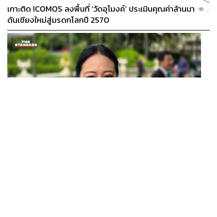
ฮามาจิรมควันกว่า 24 ชั่วโมง เพิ่มกลิ่นรสด้วยแรดิชและหัว
เกาะติด ICOMOS ลงพื้นที่ ‘วัดอุโมงค์’ ประเมินคุณค่าล้านนา
...
หอมใหญ่ดอง โรยด้วยสาหร่ายโนริ
ดันเชียงใหม่สู่มรดกโลกปี 2570
THAILAND
ปลัด ทส. จ่อตั้งคณะทำงานร่วมแก้ปัญหาสารพิษในแม่น้ำ
...
ข้ามพรมแดนไทย-เมียนมา เล็งเริ่มถกนัดแรก ส.ค.นี้
Hot Matcha Latte (140 บาท) และ Iced Hojicha Latte (140
บาท)