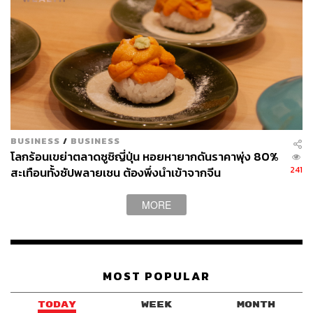
Ramen ที่บินตามมาจาก OKONOMI เพื่อมาดำรงตำแหน่ง
Head Chef ของ OKONOMI ที่กรุงเทพฯ
Dave เคยเป็นช่างภาพที่ทำงานร่วมกับ OKONOMI และ Yuji
Ramen มาก่อนที่จะได้มาเป็นเชฟและทีมบริหาร เริ่มจากงาน
ถ่ายภาพ ปัจจุบันก็ผ่านมากว่า 8 ปีแล้วที่เขาหันมาจับมีดแล่
ปลาและตกแต่งอาหารในร้านให้ออกมาสวยงามเพอร์เฟกต์
อย่างที่บอกไปข้างต้นว่า OKONOMI และ Yuji Ramen มีหลัก
BUSINESS
/
BUSINESS
ที่ยึดถือกันมาตลอดคือหลักปรัชญา Mottainai หรือการไม่
โลกร้อนเขย่าตลาดซูชิญี่ปุ่น หอยหายากดันราคาพุ่ง 80%
เหลืออาหารทิ้ง เหลือทิ้งให้น้อยที่สุด เพราะฉะนั้นวัตถุดิบที่ใช้
241
สะเทือนทั้งซัปพลายเชน ต้องพึ่งนำเข้าจากจีน
ในร้านจะต้องถูกใช้อย่างคุ้มค่า ปลาเมื่อเอาเนื้อมาใช้หมด
แล้ว ก็จะนำก้างไปต้มเป็นซุปสำหรับเมนูอื่นต่อ หรือผักต่างๆ
MORE
ก็ถูกใช้ในหลายเมนู ไม่ว่าจะเป็นผักดองหรือในซุปมิโซะ
MOST POPULAR
TODAY
WEEK
MONTH