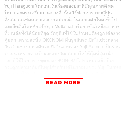
Yuji Haraguchi โดดเด่นในเรื่องของปลาที่มีคุณภาพดี สด
ใหม่ และตระเตรียมมาอย่างดี เน้นเสิร์ฟอาหารแบบญี่ปุ่น
ดั้งเดิม แต่เพิ่มความสวยงามประณีตในแบบสมัยใหม่เข้าไป
และยึดมั่นในหลักปรัชญา Mottainai หรือการไม่เหลืออาหาร
ทิ้ง เหลือทิ้งให้น้อยที่สุด วัตถุดิบที่ใช้ในร้านจะต้องถูกใช้อย่าง
คุ้มค่า เพราะฉะนั้น OKONOMI ที่บรูกลินจะเปิดในช่วงกลาง
วัน ส่วนช่วงกลางคืนจะเปิดในส่วนของ Yuji Ramen เป็นร้าน
ราเมน เพราะทางร้านจะแบ่งวัตถุดิบมาใช้ให้คุ้มที่สุด เนื้อ
ปลาที่ใช้ในอาหารชุดของ OKONOMI ไปจนหมดแล้ว ก็เอา
กระดูกปลามาต้มเป็นซุปสำหรับใช้ในราเมนของ Yuji Ramen
นอกจากนี้ Yuji Haraguchi ยังมีร้านอาหารอื่นๆ ในชื่อ
Lorimer, Okozushi และ Osakana อีกด้วย
READ MORE