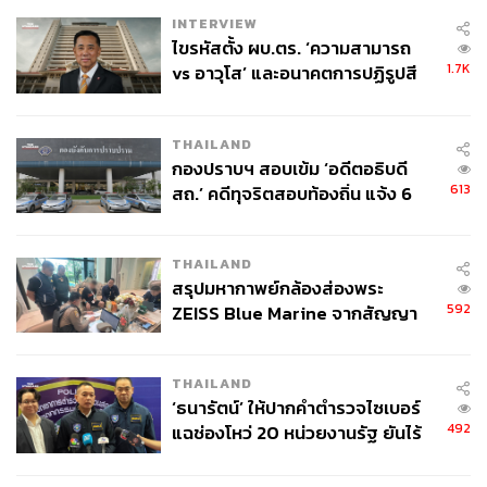
INTERVIEW
ไขรหัสตั้ง ผบ.ตร. ‘ความสามารถ
1.7K
vs อาวุโส’ และอนาคตการปฏิรูปสี
กากี กับ พล.ต.อ. เอก อังสนานนท์
THAILAND
กองปราบฯ สอบเข้ม ‘อดีตอธิบดี
613
สถ.’ คดีทุจริตสอบท้องถิ่น แจ้ง 6
Misozuke Hamachi (550 บาท) เพิ่ม Ikura (90 บาท)
ข้อหาหนัก จ่อชง ป.ป.ช. 12 ส.ค. นี้
เมนูที่เป็นไฮไลต์ของ OKONOMI คือชุดอาหารเช้าแบบญี่ปุ่น
THAILAND
สรุปมหากาพย์กล้องส่องพระ
ดั้งเดิมที่เสิร์ฟตั้งแต่เวลา 08.00-11.00 น. ชุดอาหารเช้าแบบนี้
592
ZEISS Blue Marine จากสัญญา
เรียกว่า ‘อิจิจู ซันไซ’ แปลว่า ‘ซุปหนึ่ง กับข้าวสาม’ เป็นอาหาร
ผลิต 8.3 ล้าน สู่ข้อพิพาท ‘มา
เช้าแบบญี่ปุ่นดั้งเดิมที่คิดค้นจับคู่ขึ้นมาเพื่อให้ได้สารอาหาร
เวลล์ฯ’ ฟ้อง ‘โทน บางแค’ ผิดนัด
ครบห้าหมู่ในมื้อเดียว เหมาะกับการเริ่มวันใหม่อย่างสุขภาพ
THAILAND
จ่ายหนี้-แอบระบุแบรนด์
ดี ทั้งคาร์โบไฮเดรต​จากข้าวสวย โปรตีนและไขมันจากไข่
‘ธนารัตน์’ ให้ปากคำตำรวจไซเบอร์
และเนื้อสัตว์ในจานหลัก วิตามินและเกลือแร่จากผักในจาน
492
แฉช่องโหว่ 20 หน่วยงานรัฐ ยันไร้
เคียงอีกสองจาน ที่มักจะเป็นผักดองแบบญี่ปุ่น เป็นอาหารที่
นัยทางการเมือง
เรียบง่าย หลากหลาย อยู่ท้อง และได้ประโยชน์