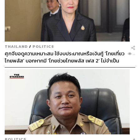
สดใหม่ได้เลย ในจานปลานั้นรายล้อมด้วยทามะโกะยากิ ชิรา
อะเอะผักปวยเล้ง หรือผักปวยเล้งราดด้วยเต้าหู้บด และบรอก
โคลีคลุกงา ส่วนข้าวนั้นเป็นข้าวญี่ปุ่นผสมธัญพืชโรยด้วยโอ
กากะหรือปลาแห้งรสชาติกลมกล่อม
ถ้วยใบเล็กที่รายล้อมกับข้าวจานหลักก็มีทั้งไข่ออนเซนใน
โชยุหวานทำเองของทางร้าน ผักดองนานาชนิดที่ทางร้านทำ
THAILAND
/
POLITICS
เองเช่นกัน แต่ถ้ายังไม่หนำใจก็สามารถเลือกเพิ่ม
Ikura
(90
ศุภจีขอดูความเหมาะสม ใช้งบประมาณหรือเงินกู้ ‘ไทยเที่ยว
...
ไทยพลัส’ บอกหากมี ‘ไทยช่วยไทยพลัส เฟส 2’ ไม่จำเป็น
บาท) ได้ โดยไข่ปลาแซลมอนจะมีกลิ่นรสจางๆ ของส้มยูสุ
ต้องออกพร้อมกัน
เพิ่มความสดชื่นด้วย ส่วนซุปมิโซะนั้นทางร้านก็ใช้มิโซะที่ทำ
เอง ในซุปก็เต็มไปด้วยผักหัวแบบเดียวกับในจานผักดอง
POLITICS