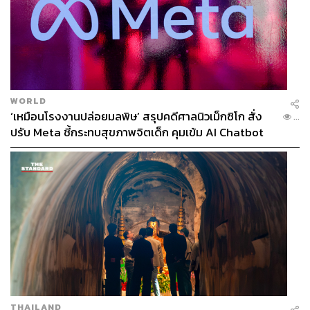
แครอต และแอปเปิล ด้านบนมีเห็ดไมตาเกะย่างนุ่มหนึบมาคู่
กับมะเขือม่วง แซมด้วยผักมิซูน่า
WORLD
‘เหมือนโรงงานปล่อยมลพิษ’ สรุปคดีศาลนิวเม็กซิโก สั่ง
...
ปรับ Meta ชี้กระทบสุขภาพจิตเด็ก คุมเข้ม AI Chatbot
หรือถ้ากำลังมองหาอะไรมากินคู่กับกาแฟเป็นมื้อเบาๆ ก็สั่ง
เป็น
Smoked Fish & Avocado Toast
(350 บาท) อะโวคา
โดโทสต์ที่พิเศษโฮลวีตโทสต์ผสมธัญพืชและโรยด้วยเนื้อปลา
THAILAND