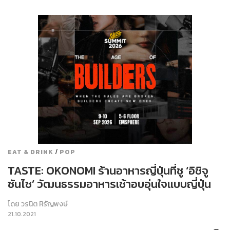
/
EAT & DRINK
POP
TASTE: OKONOMI ร้านอาหารญี่ปุ่นที่ชู ‘อิชิจู
ซันไซ’ วัฒนธรรมอาหารเช้าอบอุ่นใจแบบญี่ปุ่น
โดย
วรนิต หิรัญพงษ์
21.10.2021