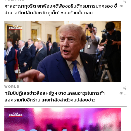
ศาลอาญาทุจริต ยกฟ้องคดีฟ้องอธิบดีกรมการปกครอง ชี้
...
ย้าย ‘อดีตปลัดจังหวัดภูเก็ต’ ชอบด้วยขั้นตอน
Yaki-Ochazuke (320 บาท) และ Koen ‘Garden’ Curry (280
บาท)
อาหารจานเดียวแบบ Donburi ของทางร้านก็มีให้เลือกหลาก
หลาย โดยอาหารเหล่านี้จะเสิร์ฟทั้งวัน สองเมนูที่ขายดีจะเป็น
Yaki-Ochazuke
(320 บาท) ที่เอาโอชาซุเกะมาทำใหม่ให้
สนุกขึ้นกว่าเดิมด้วยการใช้ข้าวผสมธัญพืชมาปั้นให้เป็นโอนิกิ
ริแล้วย่างให้กรอบ กินกับปลาฮามาจิรมควันและผักมิซูน่า
WORLD
ก่อนกินจะต้องราดน้ำซุปปลาโชยุร้อนที่คงคอนเซปต์มตไตไน
ทรัมป์ปฏิเสธข่าวลือสหรัฐฯ ขาดแคลนอาวุธในการทำ
...
ด้วยการใช้ก้างปลาฮามาจิที่ได้จากชิ้นปลาที่เสิร์ฟคู่กันมาใน
สงครามกับอิหร่าน เผยกำลังล่าตัวคนปล่อยข่าว
การทำน้ำซุป เป็นเมนูที่อบอุ่นคอมฟอร์ตมาก ส่วนอีกเมนูหนึ่ง
คือ
Koen ‘Garden’ Curry
(280 บาท) ข้าวแกงกะหรี่มังสวิรัติ
เบสของน้ำแกงกะหรี่ทางร้านเลือกใช้สาหร่ายคมบุและดาชิ
เห็ดหอมในการทำ เพิ่มรสชาติด้วยมิโซะขาว น้ำผึ้ง มันฝรั่ง