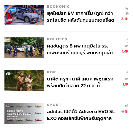
ECONOMIC
ยุคใหม่รถ EV ราคาเริ่ม (ถูก) กว่า
2.4K
รถไฮบริด หลังต้นทุนแบตเตอรี่ลด
ลง - จีนแห่บุกตลาดเกิดใหม่
POLITICS
ผลชันสูตร 8 ศพ เหตุยิงใน รร.
1.4K
เทพศิรินทร์ นนทบุรี พบกระสุนเข้า
จุดสำคัญ ‘ศีรษะ-หน้าอก’ ครูถูกยิง
4 นัด จากระยะไกล
POP
ค็อกเทลที่ใส่ของเล่นริมหาดเต็มไปหมดจนคุณอาจงง แต่ชา
นาคี๓ ครุฑา นาคี เผยภาพชุดแรก
วอินสตาแกรมหลงรัก
1.1K
พร้อมปักวันฉาย 22 ต.ค. นี้
The Drinks
และถึงจะเป็นบาร์ที่ให้ฟีลริมทะเล แต่ก็ไม่ได้แปลว่า ค็อกเทล
SPORT
ส่วนใหญ่เน้นเหล้ารัมเป็นหลัก ที่แน่ๆ คือ รสชาติเกือบทุกตัว
adidas เปิดตัว Adizero EVO SL
1K
จะเน้นความสดชื่นและรสชาติเปรี้ยวหวาน ดื่มง่าย แบบคน
EXO คอลเล็กชันพิเศษรับฤดูกาล
ดื่มค็อกเทลมือใหม่น่าจะชอบ โดยหลายตัวอาจจะชื่อคุ้นหูกัน
College Football
แล้วด้วยซ้ำ แถมยังราคาสบายกระเป๋า เริ่มต้นแก้วละ 120