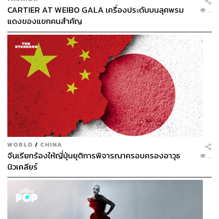
CARTIER AT WEIBO GALA เครื่องประดับบนลุคพรม
Abs for Summer (120 บาท)
ชื่อเล่นคำกับเหล้าที่ผสมได้เป็น
...
แดงของแขกคนสำคัญ
อย่างดี วอดก้าแอบโซลูทผสมน้ำแตงโม น้ำมะนาว และไซรัป
วานิลลาคาราเมล ท็อปด้วยโทนิก สดชื่นแบบเต็มๆ ไม่ต้อง
เป็นคอเหล้าก็สั่งได้
WORLD
/
CHINA
จีนเรียกร้องให้ญี่ปุ่นยุติการพิจารณาครอบครองอาวุธ
...
นิวเคลียร์
Mojito คลาสสิกใบสะระแหน่แน่นๆ