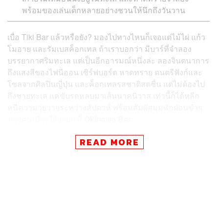
พร้อมของเล่นเด็กหลายอย่างชวนให้นึกถึงวันวาน
เบื่อ Tiki Bar แล้วหรือยัง? มองไปทางไหนก็เจอแต่ไม้ไผ่ แก้ว
โมอาย และรัมเบสค็อกเทล ถ้าเราบอกว่า มีบาร์ที่จำลอง
บรรยากาศริมทะเล แต่เป็นอีกอารมณ์หนึ่งล่ะ ลองจินตนาการ
ถึงแสงสีของไฟนีออน เซิร์ฟบอร์ด หาดทราย ดนตรีฟังก์และ
โซลจากศิลปินญี่ปุ่น และค็อกเทลรสชาติสดชื่น แต่ไม่ต้องไป
ถึงชายทะเล แค่ขับรถหลบมาเส้นนาคนิวาส เท่านี้ก็ได้หลีก
หนีความวุ่ยวายระหว่างสัปดาห์ พร้อมสัมผัสมุมพักผ่อนขำๆ
ของคนเมืองได้ง่ายๆ ที่
Okinawa Bar
READ MORE