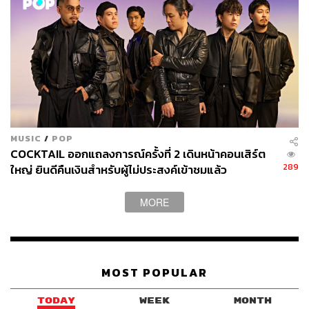
บาร์เล็กด้านในสุดคือที่มาของความครื้นเครงสไตล์โอกินาวา
ข้างๆ มีชั้นวางขายขนมห่อเล็กแบบเดียวกับที่พ่อค้าแม่ค้าเร่
ขายริมหาด เผื่อใครที่อยากได้ของขบเคี้ยว แกล้มเหล้า แต่ถ้า
อิ่มกันมาแล้ว ตรงไปที่หน้าบาร์ แล้วสั่งเครื่องดื่มกันได้เลย
MUSIC
/
POP
COCKTAIL ออกแถลงการณ์ครั้งที่ 2 เดินหน้าคอนเสิร์ต
289
ใหญ่ ยินดีคืนเงินสำหรับผู้ไม่ประสงค์เข้าชมแล้ว
MORE
MOST POPULAR
TODAY
WEEK
MONTH