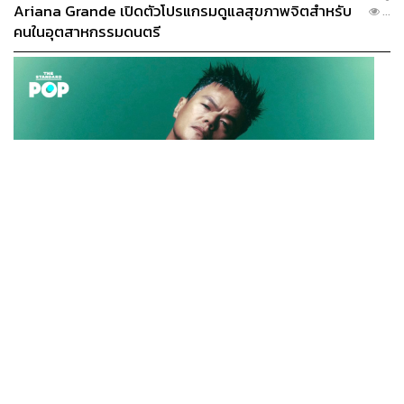
Ariana Grande เปิดตัวโปรแกรมดูแลสุขภาพจิตสำหรับ
...
คนในอุตสาหกรรมดนตรี
Jame’s Sun กับของเล่นป๋องแป๋งเอาไว้เล่นกัน
K-POP
JYP จ่ายเงินกว่า 46 ล้านบาทต่อปี สำหรับการทำโรงอาหา
...
เอาใจคนรักไอริชวิสกี้กับค็อกเทลตัวนี้
Jame’s Sun (120
รออร์แกนิกในบริษัท
บาท)
ที่คงไม่ต้องบอกเพิ่มว่าใช้เหล้าเบสตัวไหน เพิ่มน้ำ
สับปะรด มะนาว และคาราเมลไซรัป ให้ดื่มง่ายขึ้น ก่อนจะท็อ
ปด้วยโทนิกเติมความสดชื่น เป็นอันเสร็จพิธี