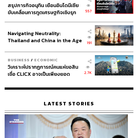
Beach (120 บาท)
แค่ชื่อก็ชวนสยิว ด้วยความที่มีรสชาติ
สรุปภารกิจอนุทิน เยือนอินโดนีเซีย
เปรี้ยวหวานสดชื่น จึงไม่ต้องห่วงเรื่องความยากในการดื่ม
557
ขับเคลื่อนการทูตเศรษฐกิจเชิงรุก
แก้วนี้เบสด้วยวอดก้า เติมรสชาติด้วยน้ำส้ม สับปะรด มะนาว
ประกาศหุ้นส่วนยุทธศาสตร์ไทย –
และไซรัปพีชกับเกรปฟรุต
อินโดนีเซีย
Navigating Neutrality:
Thailand and China in the Age
แต่ถ้าชอบอะไรที่เซอร์ไพรส์ ให้ถามหา
Special Cocktail
191
of a New Global Order
(120 บาท)
ครั้งนี้บาร์เทนเดอร์ผสมวอดก้ากับไซรัปลิ้นจี่และ
คาราเมล ตามด้วยสไปรท์และน้ำมะนาว ให้รสชาติเบาๆ ดื่ม
BUSINESS
/
ECONOMIC
เรื่อยๆ ตลอดทั้งคืนแบบสบาย
วิเคราะห์ปรากฏการณ์คนแห่ขอสิน
2.7K
เชื่อ CLICX อาจเป็นเพียงยอด
ภูเขาน้ำแข็ง ของปัญหาหนี้ครัว
เรือนไทยที่ถูกซุกไว้
LATEST STORIES