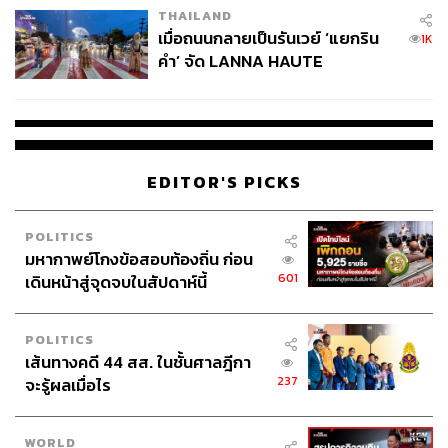
บาท หรือถ้าเป็นบักเก็ตอยู่ที่ 320-350 บาทเท่านั้น ทำให้แบ่ง
THAILAND
เมื่อถนนกลายเป็นรันเวย์ ‘แยกริน
กันจิบกับเพื่อนได้แบบไม่ทำร้ายกระเป๋า
1K
คำ’ จัด LANNA HAUTE
COUTURE กลางสายฝน
EDITOR'S PICKS
POLITICS
มหากาพย์โกงข้อสอบท้องถิ่น ก่อน
601
เดินหน้าสู่จุดจบในสัปดาห์นี้
POLITICS
เส้นทางคดี 44 สส. ในชั้นศาลฎีกา
ไก่ตื่นมาทำอะไรในค็อกเทล?
237
จะรู้ผลเมื่อไร
The Drinks
ดริงก์ตลกเหมาะดื่มเล่นขำๆ กับเพื่อน มีตั้งแต่
Sex on the
WORLD