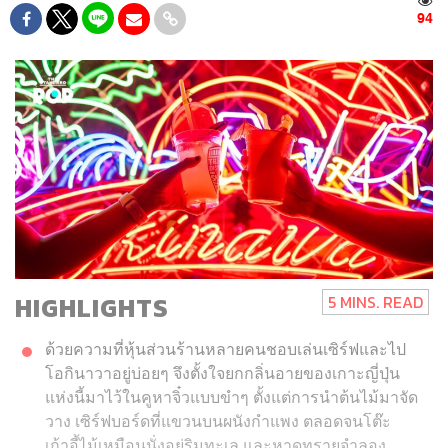
94
HIGHLIGHTS
5 MINS. READ
ด้วยความที่หุ้นส่วนร้านหลายคนชอบเล่นเซิร์ฟและไป
โอกินาวาอยู่บ่อยๆ จึงตั้งใจยกกลิ่นอายของเกาะญี่ปุ่น
แห่งนี้มาไว้ในคูหาจิ๋วแบบขำๆ ตั้งแต่การนำต้นไม้มาจัด
วาง เซิร์ฟบอร์ดที่แขวนบนผนังกำแพง ตลอดจนโต๊ะ
เก้าอี้ไม้เหมือนนั่งอยู่ริมทะเล และหาดทรายจำลอง