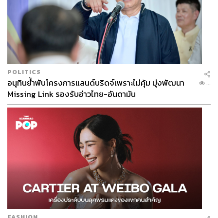
POLITICS
อนุทินย้ำพับโครงการแลนด์บริดจ์เพราะไม่คุ้ม มุ่งพัฒนา
...
Missing Link รองรับอ่าวไทย-อันดามัน
จิบยาวๆ แบบติดลมกับ Abs for Summer
FASHION