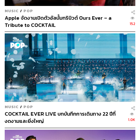
MUSIC
/
POP
Apple จัดงานเปิดตัวอัลบั้มทริบิวต์ Ours Ever – a
152
Tribute to COCKTAIL
MUSIC
/
POP
COCKTAIL EVER LIVE บทบันทึกการเดินทาง 22 ปีที่
1.0K
งดงามและยิ่งใหญ่
บรรยากาศภายในร้าน