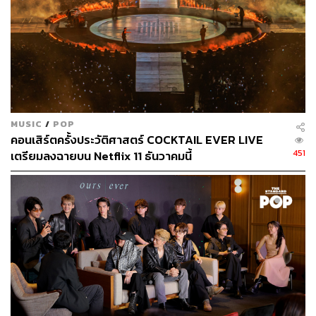
นีออนบีชบาร์กลางลาดพร้าว ตลกไปอีก
The Vibe
ด้วยความที่หุ้นส่วนร้านหลายคนชอบเล่นเซิร์ฟและไป
โอกินาวาอยู่บ่อยๆ จึงตั้งใจยกกลิ่นอายของเกาะญี่ปุ่นแห่งนี้
มาไว้ในคูหาจิ๋วแบบขำๆ ตั้งแต่การนำต้นไม้มาจัดวาง เซิร์ฟ
MUSIC
/
POP
บอร์ดที่แขวนบนผนังกำแพง ตลอดจนโต๊ะเก้าอี้ไม้เหมือนนั่ง
คอนเสิร์ตครั้งประวัติศาสตร์ COCKTAIL EVER LIVE
อยู่ริมทะเล และหาดทรายจำลอง พร้อมของเล่นเด็กหลาย
451
เตรียมลงฉายบน Netflix 11 ธันวาคมนี้
อย่างชวนให้นึกถึงวันวาน หากมาคืนวันพฤหัสบดี​หรือวัน
เสาร์ ทางร้านมีดนตรีสด ส่วนวันศุกร์มี Live DJ เปิดเพลง
ตลอดคืนด้วย