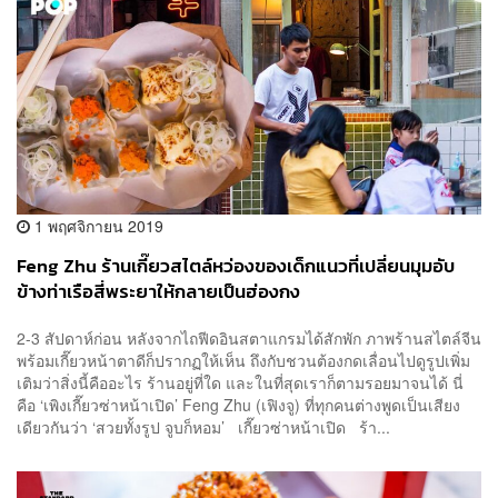
1 พฤศจิกายน 2019
Feng Zhu ร้านเกี๊ยวสไตล์หว่องของเด็กแนวที่เปลี่ยนมุมอับ
ข้างท่าเรือสี่พระยาให้กลายเป็นฮ่องกง
2-3 สัปดาห์ก่อน หลังจากไถฟีดอินสตาแกรมได้สักพัก ภาพร้านสไตล์จีน
พร้อมเกี๊ยวหน้าตาดีก็ปรากฏให้เห็น ถึงกับชวนต้องกดเลื่อนไปดูรูปเพิ่ม
เติมว่าสิ่งนี้คืออะไร ร้านอยู่ที่ใด และในที่สุดเราก็ตามรอยมาจนได้ นี่
คือ ‘เพิงเกี๊ยวซ่าหน้าเปิด’ Feng Zhu (เฟิงจู) ที่ทุกคนต่างพูดเป็นเสียง
เดียวกันว่า ‘สวยทั้งรูป จูบก็หอม’ เกี๊ยวซ่าหน้าเปิด ร้า...