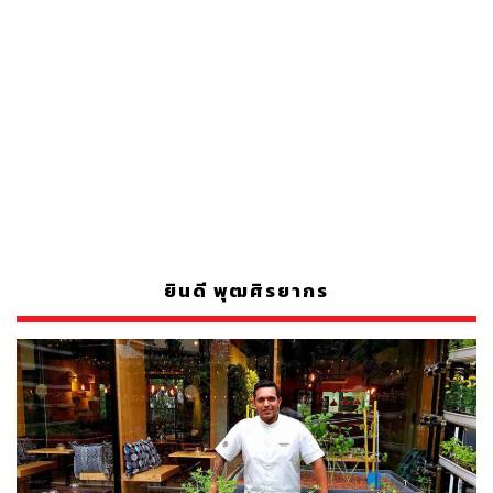
ยินดี พุฒศิรยากร