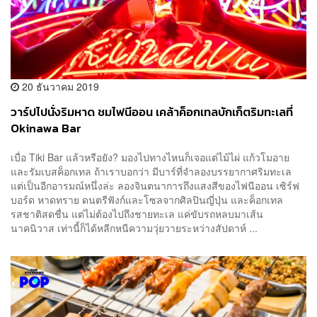
20 ธันวาคม 2019
วาร์ปไปนั่งริมหาด ชมไฟนีออน เคล้าค็อกเทลบักเก็ตริมทะเลที่
Okinawa Bar
เบื่อ Tiki Bar แล้วหรือยัง? มองไปทางไหนก็เจอแต่ไม้ไผ่ แก้วโมอาย
และรัมเบสค็อกเทล ถ้าเราบอกว่า มีบาร์ที่จำลองบรรยากาศริมทะเล
แต่เป็นอีกอารมณ์หนึ่งล่ะ ลองจินตนาการถึงแสงสีของไฟนีออน เซิร์ฟ
บอร์ด หาดทราย ดนตรีฟังก์และโซลจากศิลปินญี่ปุ่น และค็อกเทล
รสชาติสดชื่น แต่ไม่ต้องไปถึงชายทะเล แค่ขับรถหลบมาเส้น
นาคนิวาส เท่านี้ก็ได้หลีกหนีความวุ่ยวายระหว่างสัปดาห์ ...