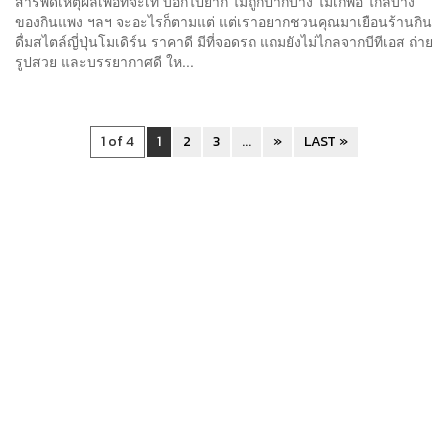
สารพัดเหตุผลเพื่อที่จะเท บอกไปยาก ไม่ถูกปากบ้าง ไม่เก๋พอ ไกลบ้าง
ของกินแพง ฯลฯ จะอะไรก็ตามแต่ แต่เราอยากชวนคุณมาเยือนร้านกิน
ดื่มสไตล์ญี่ปุ่นโมเดิร์น ราคาดี มีที่จอดรถ แถมยังไม่ไกลจากบีทีเอส ถ่าย
รูปสวย และบรรยากาศดี ให...
1 of 4
1
2
3
...
»
LAST »