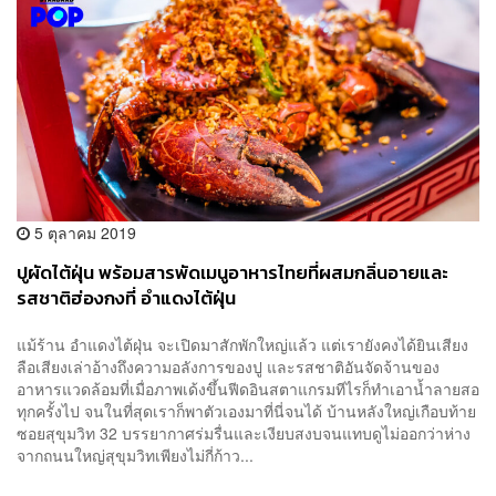
5 ตุลาคม 2019
ปูผัดไต้ฝุ่น พร้อมสารพัดเมนูอาหารไทยที่ผสมกลิ่นอายและ
รสชาติฮ่องกงที่ อำแดงไต้ฝุ่น
แม้ร้าน อำแดงไต้ฝุ่น จะเปิดมาสักพักใหญ่แล้ว แต่เรายังคงได้ยินเสียง
ลือเสียงเล่าอ้างถึงความอลังการของปู และรสชาติอันจัดจ้านของ
อาหารแวดล้อมที่เมื่อภาพเด้งขึ้นฟีดอินสตาแกรมทีไรก็ทำเอาน้ำลายสอ
ทุกครั้งไป จนในที่สุดเราก็พาตัวเองมาที่นี่จนได้ บ้านหลังใหญ่เกือบท้าย
ซอยสุขุมวิท 32 บรรยากาศร่มรื่นและเงียบสงบจนแทบดูไม่ออกว่าห่าง
จากถนนใหญ่สุขุมวิทเพียงไม่กี่ก้าว...