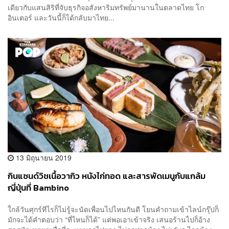
เดียวกับแสนสิริที่จับธุรกิจอสังหาริมทรัพย์มานานในตลาดไทย โก
อินเตอร์ และวันนี้ก็ได้กลับมาไทย...
13 มิถุนายน 2019
กินแซนด์วิชเนื้อวากิว หนังไก่ทอด และสารพัดเมนูกับแกล้ม
ญี่ปุ่นที่ Bambino
ใกล้วันศุกร์ทีไรก็ไม่รู้จะนัดเพื่อนไปไหนกันดี โยนคำถามเข้าไลน์กรุ๊ปก็
มักจะได้คำตอบว่า “ที่ไหนก็ได้” แต่พอเอาเข้าจริง เสนอร้านไปก็อ้าง