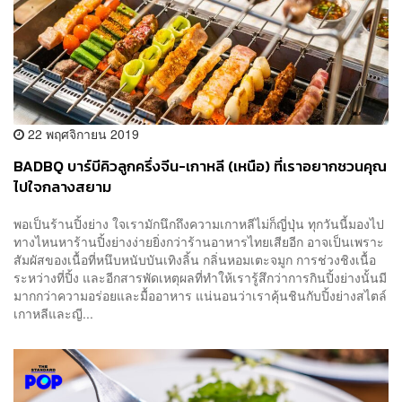
22 พฤศจิกายน 2019
BADBQ บาร์บีคิวลูกครึ่งจีน-เกาหลี (เหนือ) ที่เราอยากชวนคุณ
ไปใจกลางสยาม
พอเป็นร้านปิ้งย่าง ใจเรามักนึกถึงความเกาหลีไม่ก็ญี่ปุ่น ทุกวันนี้มองไป
ทางไหนหาร้านปิ้งย่างง่ายยิ่งกว่าร้านอาหารไทยเสียอีก อาจเป็นเพราะ
สัมผัสของเนื้อที่หนึบหนับบันเทิงลิ้น กลิ่นหอมเตะจมูก การช่วงชิงเนื้อ
ระหว่างที่ปิ้ง และอีกสารพัดเหตุผลที่ทำให้เรารู้สึกว่าการกินปิ้งย่างนั้นมี
มากกว่าความอร่อยและมื้ออาหาร แน่นอนว่าเราคุ้นชินกับปิ้งย่างสไตล์
เกาหลีและญี...