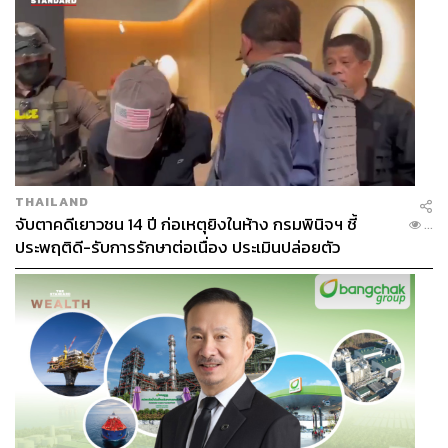
ภาพถ่ายทางอากาศ พิพิธภัณฑสถานแห่งชาติ โดยวิลเลียม
ฮันต์
THAILAND
Photo: หอจดหมายเหตุแห่งชาติ ภ.WH2/41 กล่อง 1
จับตาคดีเยาวชน 14 ปี ก่อเหตุยิงในห้าง กรมพินิจฯ ชี้
...
ประพฤติดี-รับการรักษาต่อเนื่อง ประเมินปล่อยตัว
การบันทึกเรื่องราวสำคัญที่เกิดขึ้นในประเทศตามที่นันทกา
เอ่ยข้างต้น ถือเป็นบทบาทหน้าที่สำคัญของสำนักหอ
จดหมายเหตุแห่งชาติ ตามพระราชบัญญัติจดหมายเหตุแห่ง
ชาติ พ.ศ. 2556
“หอจดหมายเหตุมีหน้าที่สำคัญอีกประการหนึ่งคือ การบันทึก
เหตุการณ์สำคัญของชาติ อย่างเช่นปีที่แล้วก็เป็นงานพระบรม
ศพ ก็จะมีเจ้าหน้าที่ของสำนักหอจดหมายเหตุแห่งชาติเข้าไป