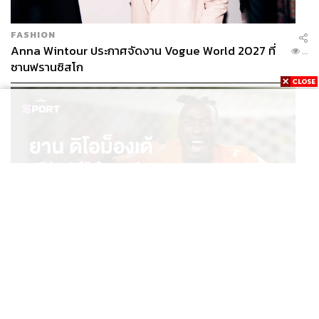
ผู้อำนวยการสำนักหอจดหมายเหตุแห่งชาติในพื้นที่ให้บริการ
FASHION
ชั้น 1
Anna Wintour ประกาศจัดงาน Vogue World 2027 ที่
...
ซานฟรานซิสโก
อย่างไรก็ตาม ด้วยข้อจำกัดของจำนวนบุคลากรในหน่วยงาน
การบันทึกเหตุการณ์สำคัญที่เป็นส่วนหนึ่งของหน้า
ประวัติศาสตร์ของชาติทันทีที่เกิดขึ้น อย่างพระราชพิธีถวาย
พระเพลิงพระบรมศพพระบาทสมเด็จพระปรมินทรมหาภูมิพล
อดุลยเดชในเดือนตุลาคมปีที่แล้ว จึงต้องอาศัยความร่วมมือ
จากหลายภาคส่วน
“เจ้าหน้าที่จริงๆ แล้วมีไม่มากเลย โดยทุกกลุ่มก็จะมีนัก
จดหมายเหตุ 4 คน และมี ผอ. กลุ่ม รวมเป็น 5 คน มีลูกจ้าง
ด้วย รวมแล้วก็จะมีประมาณ 12 คน ส่วนกลางมีกลุ่มบันทึก
เหตุการณ์ แต่ในขณะเดียวกัน งานตรงนี้เป็นความรับผิดชอบ
SPORT
ของหอจดหมายเหตุเฉลิมพระเกียรติ พระบาทสมเด็จ
ยาน ดิโอม็องเด้ 2 ปีก่อนยังไร้สโมสรอาชีพ สู่นักเตะค่าตัว
...
125 ล้านยูโร กับคำสัญญาถึงน้องสาวผู้ล่วงลับ
พระเจ้าอยู่หัวภูมิพลอดุลยเดชที่คลอง 5 ปทุมธานี เพราะ
ฉะนั้นสองส่วนก็รวมกัน ช่วยกันทำงาน แต่ก็ไม่เพียงพอ
(หัวเราะ) ซึ่งทางเราก็จะมีวิธีคือ ผู้สนับสนุนหอจดหมายเหตุ