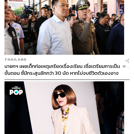
พระราชวังก็จะเป็นคนตรวจสอบ เพื่อความถูกต้องของข้อมูล
“เพราะการบันทึกเหตุการณ์ หรือแม้กระทั่งเอกสาร
จดหมายเหตุของสำนักหอจดหมายเหตุแห่งชาติคือข้อมูลที่น่า
เชื่อถือที่สุด เพราะฉะนั้นจะเห็นว่า เอกสารหรือข้อมูลตรงนี้
เวลาเอาไปเผยแพร่ก็เป็นข้อมูลที่น่าเชื่อถือได้ค่ะ” ผอ. นันทกา
เผย
THAILAND
นายกฯ เผยเด็กก่อเหตุเครียดเรื่องเรียน เชื่อเตรียมการเป็น
...
ขั้นตอน ชี้มีกระสุนอีกกว่า 30 นัด หากไม่จบชีวิตตัวเองอาจ
สูญเสียเพิ่ม