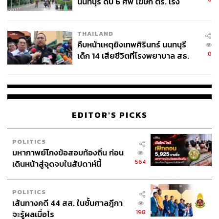
นนทบุรี ดับ 6 ศพ โฆษก ตร. เร่ง
สอบปมขโมยปืนปู่ก่อเหตุ
THAILAND
คืบหน้าเหตุยิงเทพศิรินทร์ นนทบุรี
0
เด็ก 14 เสียชีวิตที่โรงพยาบาล สธ.
ยืนยันครูเสียชีวิต 5 ราย เจ็บ 22
ราย
นันทกา พลชัย ผู้อำนวยการสำนักหอจดหมายเหตุแห่งชาติ
EDITOR'S PICKS
“อีกชุดที่น่าสนใจคือ ภาพถ่ายทางอากาศของวิลเลียม ฮันต์
POLITICS
โดยถ่ายในช่วง พ.ศ. 2485 ซึ่งเขาถ่ายเกี่ยวกับประเทศไทย
มหากาพย์โกงข้อสอบท้องถิ่น ก่อน
โดยเฉพาะกรุงเทพฯ ที่เขาจะถ่ายโดยละเอียด เพราะฉะนั้นก็
564
เดินหน้าสู่จุดจบในสัปดาห์นี้
จะเห็นเลยว่าอาคารเป็นอย่างไรบ้าง เมื่อเอามาประกอบกับ
เอกสารหรือภาพถ่าย เราก็จะเห็นรายละเอียดของการ
POLITICS
เปลี่ยนแปลงว่า วังหน้ามีพัฒนาการอย่างไรจาก พ.ศ. 2485
เส้นทางคดี 44 สส. ในชั้นศาลฎีกา
เป็นต้นมา
198
จะรู้ผลเมื่อไร