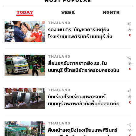
MOST POPULAR
“โดยปกติแล้วหอจดหมายเหตุแห่งชาติมีหน้าที่ในการจัดเก็บ
รักษาเอกสารจดหมายเหตุ ซึ่งเป็นเอกสารประวัติศาสตร์ที่เป็น
TODAY
WEEK
MONTH
ข้อมูลชั้นต้น เพราะฉะนั้นความสำคัญของโครงการวังน่า
THAILAND
นิมิตคือ ทางหอจดหมายเหตุมีภาพและเอกสารที่เก็บรักษาไว้
รอง ผบ.ตร. บัญชาการเหตุยิง
เกี่ยวกับวังหน้า โดยชุดสำคัญคือ ชุดเอกสารกรมราช
0
โรงเรียนเทพศิรินทร์ นนทบุรี สั่ง
เลขาธิการในรัชกาลที่ 5 ซึ่งในเอกสารก็มีรายละเอียดเกี่ยว
ค้นหา 2 รอบยืนยันไร้คนติดค้าง พบ
กับวังหน้า อีกส่วนก็จะเป็นภาพฟิล์มกระจกค่ะ เป็นชุดหอพระ
ศพปู่-ย่าที่บ้านพักผู้ก่อเหตุ
THAILAND
สมุดวชิรญาณ ก็จะมีภาพที่เกี่ยวกับวังหน้า
สื่อนอกจับตากราดยิง รร. ใน
0
นนทบุรี ชี้ไทยมีอัตราครอบครองปืน
“นอกจากนี้แล้วก็จะมีเอกสารชุดอื่นๆ เช่น เอกสารชุดของกอง
สูงในระดับต้นของภูมิภาค
โบราณคดี ชุดนี้ก็จะเป็นรายละเอียดในเรื่องของการซ่อม
สร้าง ซึ่งมีส่วนที่เกี่ยวกับวังหน้าค่ะ”
นันทกา พลชัย ผู้อำนวย
THAILAND
การสำนักหอจดหมายเหตุแห่งชาติ
กล่าวถึงชุดเอกสา
นักเรียนโรงเรียนเทพศิรินทร์
รสำคัญๆ ที่ทีมนักจดหมายเหตุสืบค้น เพื่อนำมาเป็นส่วนหนึ่ง
0
นนทบุรี อพยพเข้ายังพื้นที่ปลอดภัย
ของนิทรรศการที่เพิ่งเปิดตัวไปเมื่อสุดสัปดาห์ที่ผ่านมา
ชั่วคราว หลังเหตุใช้อาวุธปืนภายใน
โรงเรียนคลี่คลาย
THAILAND
คืบหน้าเหตุยิงโรงเรียนเทพศิรินทร์
0