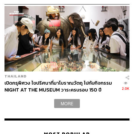
กรุง
ส่วนหนึ่งของเอกสารภาพที่ได้รับการขึ้นทะเบียน
Photo: สำนักหอจดหมายเหตุ
THAILAND
นอกจากจะเป็นมรดกความทรงจำแห่งโลกตามที่ยูเนสโก
เปิดกรุพิศวง ไขปริศนาที่มาโบราณวัตถุ ไปกับกิจกรรม
2.0K
NIGHT AT THE MUSEUM วาระครบรอบ 150 ปี
ยกย่อง ส่วนหนึ่งของฟิล์มกระจกและต้นฉบับภาพถ่ายชุดหอ
พิพิธภัณฑ์ไทย
พระสมุดวชิรญาณซึ่งเก็บรักษาไว้ที่สำนักหอจดหมายเหตุแห่ง
ชาตินี้เอง ที่เป็นวัตถุดิบสำคัญที่ทีมงานจากกรมศิลปากรและผู้
MORE
เกี่ยวข้องใช้ในการรื้อฟื้นความทรงจำเกี่ยวกับพระราชวังบวร
สถานมงคล (วังหน้า) ให้กลับมาโลดแล่นอีกครั้งใน พ.ศ. นี้
ผ่านโครงการนิทรรศการวังน่านิมิต