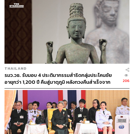
พระบรมวงศานุวงศ์รุ่นเล็กถ่ายภาพหมู่ร่วมกันข้างเรือนต้น
พระราชวังดุสิต
ประมาณ พ.ศ. 2447
Photo:
www.thaiglassnegative.com
THAILAND
ตั้งแต่วันที่ 25 พฤษภาคมที่ผ่านมา สำนักหอจดหมายเหตุแห่ง
รมว.วธ. รับมอบ 4 ประติมากรรมสำริดกลุ่มประโคนชัย
206
ชาติ ฉลองวาระสำคัญที่องค์การ การศึกษา วิทยาศาสตร์
อายุกว่า 1,200 ปี คืนสู่มาตุภูมิ หลังทวงคืนสำเร็จจาก
สหรัฐฯ
และวัฒนธรรมแห่งสหประชาชาติ หรือยูเนสโก (UNESCO)
ประกาศขึ้นทะเบียนฟิล์มกระจกและภาพต้นฉบับชุดหอพระ
สมุดวชิรญาณ เป็นมรดกความทรงจำแห่งโลก ประจำปี 2560
ด้วยการจัดนิทรรศการ ‘เฉลิมฟิล์มกระจก ฉลองมรดกความ
ทรงจำแห่งโลก’ ณ พิพิธภัณฑสถานแห่งชาติ หอศิลป ถนน
เจ้าฟ้า