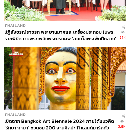
THAILAND
ปฏิสังขรณ์ราชรถ พระยานมาศและเครื่องประกอบ ในพระ
274
ราชพิธีถวายพระเพลิงพระบรมศพ ‘สมเด็จพระพันปีหลวง’
THAILAND
เปิดฉาก Bangkok Art Biennale 2024 ภายใต้แนวคิด
3.8K
‘รักษา กายา’ ชวนชม 200 งานศิลปะ 11 แลนด์มาร์กทั่ว