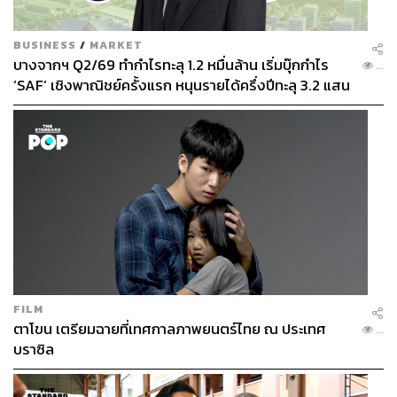
บันทึกเหตุการณ์ แต่เวลาไปบันทึกเหตุการณ์ก็จะมีการศึกษา
ข้อมูล ภูมิหลังของเหตุการณ์ที่จะบันทึก กำหนดการ ราย
ละเอียด ใครเป็นบุคคลสำคัญ เพราะการถ่ายภาพเหตุการณ์
BUSINESS
/
MARKET
บางจากฯ Q2/69 ทำกำไรทะลุ 1.2 หมื่นล้าน เริ่มบุ๊กกำไร
ต้องถ่ายทุกสเตป เหมือนเป็นการบันทึกด้วยวิธีการจดค่ะ ใน
...
‘SAF’ เชิงพาณิชย์ครั้งแรก หนุนรายได้ครึ่งปีทะลุ 3.2 แสน
ขณะเดียวกันพอเสร็จแล้วเจ้าหน้าที่จะมาเรียบเรียง ภาพกับ
ล้าน
เอกสาร จะเป็นเหตุการณ์ที่บอกเรื่องราวที่เกิดขึ้นในช่วงนั้นๆ”
ผู้อำนวยการสำนักหอจดหมายเหตุแห่งชาติอธิบาย
ขณะเดียวกัน เพื่อให้ข้อมูลที่บันทึกและเก็บไว้เป็นสมบัติทาง
ประวัติศาสตร์ของชาติในอนาคตมีความถูกต้องและไร้ข้อผิด
พลาด ทีมงานหอจดหมายเหตุจะต้องอาศัยหน่วยงานที่
เกี่ยวข้องในแต่ละเรื่องเป็นผู้ตรวจสอบเนื้อหาก่อนจะจัดเก็บ
เอกสารลายลักษณ์ และภาพไว้ในระบบสืบค้นเพื่อการใช้งาน
ต่อไป
FILM
“จะมีคนช่วยตรวจสอบ ตรวจสอบทั้งการใช้ภาษาและ
ตาโขน เตรียมฉายที่เทศกาลภาพยนตร์ไทย ณ ประเทศ
...
เหตุการณ์ว่าถูกต้องเรียบร้อยไหม เหมือนอย่างงานพระบรม
บราซิล
ศพ ถ้าพูดถึงการก่อสร้างพระเมรุมาศ คนที่จะตรวจให้เราคือ
สำนักสถาปัตยกรรม หากเป็นเรื่องของพระราชพิธี สำนัก