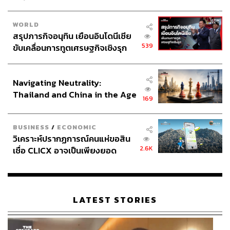
“และก็ยังมีชุดเอกสารอีกชุดหนึ่งซึ่งเป็นของสำนักหอ
จดหมายเหตุแห่งชาติเอง โดยเป็นชุดที่เข้าไปบันทึกเหตุการณ์
WORLD
สรุปภารกิจอนุทิน เยือนอินโดนีเซีย
และรวบรวมภาพ โดยทั้งหมดนี้ก็จะเป็นชุดที่ถูกเก็บรักษาไว้
539
ขับเคลื่อนการทูตเศรษฐกิจเชิงรุก
ในหอจดหมายเหตุแห่งชาติค่ะ” ผู้อำนวยการสำนักหอ
ประกาศหุ้นส่วนยุทธศาสตร์ไทย –
จดหมายเหตุแห่งชาติกล่าวเสริม
อินโดนีเซีย
Navigating Neutrality:
Thailand and China in the Age
169
of a New Global Order
BUSINESS
/
ECONOMIC
วิเคราะห์ปรากฏการณ์คนแห่ขอสิน
2.6K
เชื่อ CLICX อาจเป็นเพียงยอด
ภูเขาน้ำแข็ง ของปัญหาหนี้ครัว
เรือนไทยที่ถูกซุกไว้
LATEST STORIES