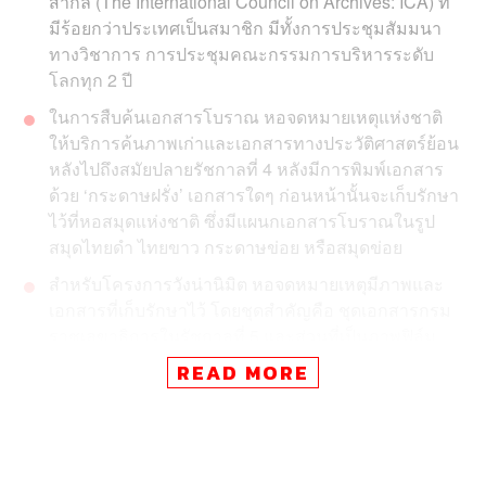
สากล (The International Council on Archives: ICA) ที่
มีร้อยกว่าประเทศเป็นสมาชิก มีทั้งการประชุมสัมมนา
ทางวิชาการ การประชุมคณะกรรมการบริหารระดับ
โลกทุก 2 ปี
ในการสืบค้นเอกสารโบราณ หอจดหมายเหตุแห่งชาติ
ให้บริการค้นภาพเก่าและเอกสารทางประวัติศาสตร์ย้อน
หลังไปถึงสมัยปลายรัชกาลที่ 4 หลังมีการพิมพ์เอกสาร
ด้วย ‘กระดาษฝรั่ง’ เอกสารใดๆ ก่อนหน้านั้นจะเก็บรักษา
ไว้ที่หอสมุดแห่งชาติ ซึ่งมีแผนกเอกสารโบราณในรูป
สมุดไทยดำ ไทยขาว กระดาษข่อย หรือสมุดข่อย
สำหรับโครงการวังน่านิมิต หอจดหมายเหตุมีภาพและ
เอกสารที่เก็บรักษาไว้ โดยชุดสำคัญคือ ชุดเอกสารกรม
ราชเลขาธิการในรัชกาลที่ 5 และส่วนที่เป็นภาพฟิล์ม
กระจก ซึ่งได้จากเอกสารชุดหอพระสมุดวชิรญาณ รวม
READ MORE
กับชุดภาพถ่ายทางอากาศของวิลเลียม ฮันต์ โดยถ่ายใน
ช่วง พ.ศ. 2485 และเอกสารอีกชุดที่สำนักหอ
จดหมายเหตุแห่งชาติบันทึกเหตุการณ์และรวบรวมภาพ
เอง