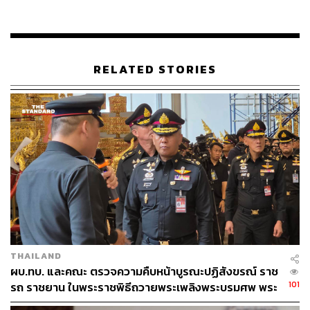
ภาพ (ถ้ามี) ไปพร้อมๆ กัน
ในระดับประเทศ เรามีสำนักหอจดหมายเหตุแห่งชาติทำ
หน้าที่สำคัญในการบันทึกและเก็บรักษาเอกสารลายลักษณ์
RELATED STORIES
และภาพต่างๆ ที่ล้วนแล้วแต่คู่ควรแห่งการเป็นส่วนหนึ่งของ
หน้าประวัติศาสตร์ที่ทรงคุณค่า
ภาพเก่าเล่าประวัติศาสตร์: มรดกความทรงจำแห่งโลก
THAILAND
ผบ.ทบ. และคณะ ตรวจความคืบหน้าบูรณะปฏิสังขรณ์ ราช
101
รถ ราชยาน ในพระราชพิธีถวายพระเพลิงพระบรมศพ พระ
พันปีหลวง