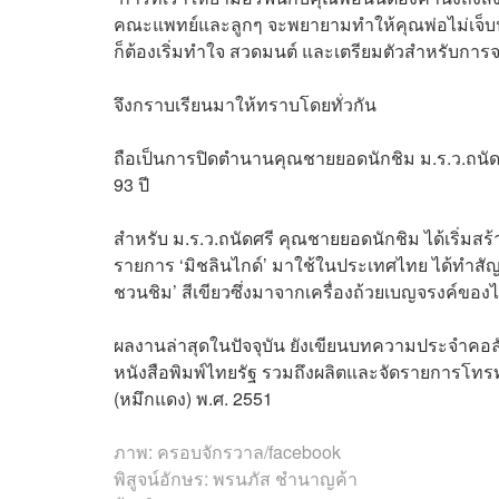
คณะแพทย์และลูกๆ จะพยายามทำให้คุณพ่อไม่เจ็บ
ก็ต้องเริ่มทำใจ สวดมนต์ และเตรียมตัวสำหรับการ
จึงกราบเรียนมาให้ทราบโดยทั่วกัน
ถือเป็นการปิดตำนานคุณชายยอดนักชิม ม.ร.ว.ถนัดศรี ส
93 ปี
สำหรับ ม.ร.ว.ถนัดศรี คุณชายยอดนักชิม ได้เริ่มสร
รายการ ‘มิชลินไกด์’ มาใช้ในประเทศไทย ได้ทำสัญ
ชวนชิม’ สีเขียวซึ่งมาจากเครื่องถ้วยเบญจรงค์ของไ
ผลงานล่าสุดในปัจจุบัน ยังเขียนบทความประจำคอลั
หนังสือพิมพ์ไทยรัฐ รวมถึงผลิตและจัดรายการโทรทั
(หมึกแดง) พ.ศ. 2551
ภาพ: ครอบจักรวาล/facebook
พิสูจน์อักษร: พรนภัส ชำนาญค้า