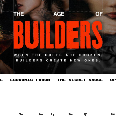
E
ECONOMIC FORUM
THE SECRET SAUCE​
OP