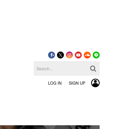
LOG IN
SIGN UP