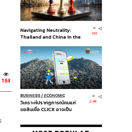
Navigating Neutrality:
143
Thailand and China in the
Age of a New Global
Order
154
BUSINESS
/
ECONOMIC
2.4K
วิเคราะห์ปรากฏการณ์คนแห่
ขอสินเชื่อ CLICX อาจเป็น
เพียงยอดภูเขาน้ำแข็ง ของ
์
ปัญหาหนี้ครัวเรือนไทยที่ถูกซุก
ไว้