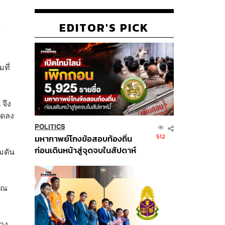
EDITOR'S PICK
้
ที่
จึง
ุดลง
POLITICS
512
มหากาพย์โกงข้อสอบท้องถิ่น
ก่อนเดินหน้าสู่จุดจบในสัปดาห์
มดัน
นี้
ุณ
ทาง