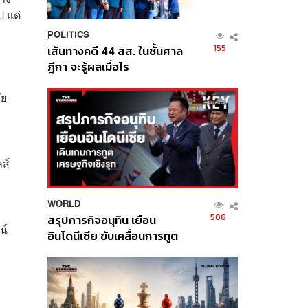
 แต่
POLITICS
155
เส้นทางคดี 44 สส. ในชั้นศาล
ฎีกา จะรู้ผลเมื่อไร
ัย
ส์
WORLD
506
สรุปภารกิจอนุทิน เยือน
น์
อินโดนีเซีย ขับเคลื่อนการทูต
เศรษฐกิจเชิงรุก ประกาศหุ้น
ส่วนยุทธศาสตร์ไทย –
อินโดนีเซีย