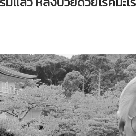
รรมแล้ว หลังป่วยด้วยโรคมะเร