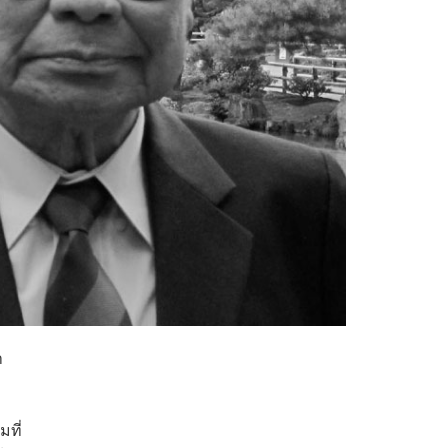
า
มที่