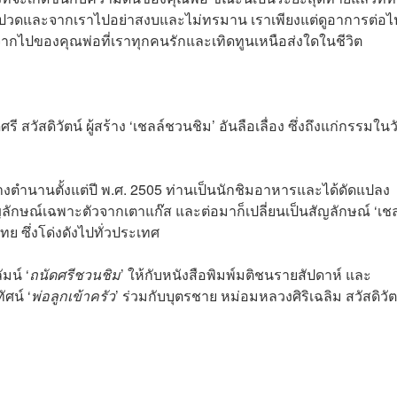
ปวดและจากเราไปอย่าสงบและไม่ทรมาน เราเพียงแต่ดูอาการต่อไป
จากไปของคุณพ่อที่เราทุกคนรักและเทิดทูนเหนือส่งใดในชีวิต
วัสดิวัตน์ ผู้สร้าง ‘เชลล์ชวนชิม’ อันลือเลื่อง ซึ่งถึงแก่กรรมในว
้างตำนานตั้งแต่ปี พ.ศ. 2505 ท่านเป็นนักชิมอาหารและได้ดัดแปลง
ลักษณ์เฉพาะตัวจากเตาแก๊ส และต่อมาก็เปลี่ยนเป็นสัญลักษณ์ ‘เชล
ทย ซึ่งโด่งดังไปทั่วประเทศ
มน์ ‘
ถนัดศรีชวนชิม
’ ให้กับหนังสือพิมพ์มติชนรายสัปดาห์ และ
ศน์ ‘
พ่อลูกเข้าครัว
’ ร่วมกับบุตรชาย หม่อมหลวงศิริเฉลิม สวัสดิวัต