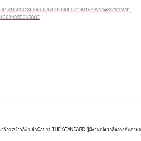
/a.918194344869900/2513694005319918/?type=3&theater
2513834355305883
ธิการข่าวกีฬา สำนักข่าว THE STANDARD ผู้มีงานอดิเรกคือการสัมภาษณ