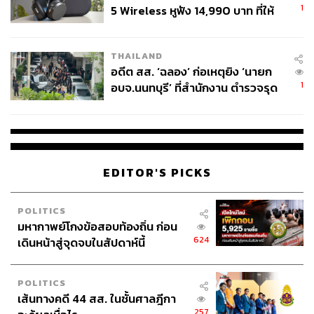
1
5 Wireless หูฟัง 14,990 บาท ที่ให้
ผู้ใช้ถอดเปลี่ยนแบตเองได้ ก่อนกฎ
EU บังคับปีหน้า
THAILAND
อดีต สส. ‘ฉลอง’ ก่อเหตุยิง ‘นายก
1
อบจ.นนทบุรี’ ที่สำนักงาน ตำรวจรุด
ลงพื้นที่
EDITOR'S PICKS
POLITICS
มหากาพย์โกงข้อสอบท้องถิ่น ก่อน
624
เดินหน้าสู่จุดจบในสัปดาห์นี้
POLITICS
เส้นทางคดี 44 สส. ในชั้นศาลฎีกา
257