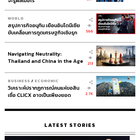
จะรู้ผลเมื่อไร
WORLD
สรุปภารกิจอนุทิน เยือนอินโดนีเซีย
566
ขับเคลื่อนการทูตเศรษฐกิจเชิงรุก
ประกาศหุ้นส่วนยุทธศาสตร์ไทย –
อินโดนีเซีย
Navigating Neutrality:
Thailand and China in the Age
213
of a New Global Order
BUSINESS
/
ECONOMIC
วิเคราะห์ปรากฏการณ์คนแห่ขอสิน
2.7K
เชื่อ CLICX อาจเป็นเพียงยอด
ภูเขาน้ำแข็ง ของปัญหาหนี้ครัว
เรือนไทยที่ถูกซุกไว้
LATEST STORIES