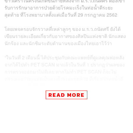
ข่าวเศร้าในครั้งนี้เกิดขึ้นภายหลังจาก ม.ร.ว.ถนัดศรี ต้องเข้า
รับการรักษาอาการป่วยด้วยโรคมะเร็งในท่อน้ำดีระยะ
สุดท้าย ที่โรงพยาบาลตั้งแต่เมื่อวันที่ 29 กรกฎาคม 2562
โดยเพจครอบจักรวาลที่เหล่าลูกๆ ของ ม.ร.ว.ถนัดศรี ยังได้
เขียนรายละเอียดเกี่ยวกับอากาศของศิลปินแห่งชาติ นักแสดง
นักร้อง และนักชิมระดับตำนานของเมืองไทยเอาไว้ว่า
“ในวันที่ 2 เดือนนี้ ได้ประชุมกับคณะแพทย์ที่ดูแลคุณพ่อหลัง
จากได้ไปทำ PET SCAN มาแล้วในวันที่ 1 ปรากฏว่าผลของ
การตรวจออกมาไม่ดีเลย หากไม่ทำ PET SCAN ก็จะไม่
ทราบเลยว่าคุณพ่อเป็นมะเร็งระยะสุดท้าย ที่เริ่มจากท่อน้ำดี
และกระจายไปทั่วทั้งร่างกาย
READ MORE
“เราเห็นพ้องต้องกันว่าการดูแลคุณพ่อควรจะเป็นไปตาม
อาการและไม่ให้คุณพ่อทรมาน และไม่ให้มีการผ่าตัดหรือ
เจาะอะไรเลย ให้ประคับประคองไปจนถึงที่สุด และให้คุณพ่อ
ไปอย่างสงบและไม่ทรมาน”