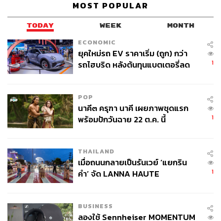
MOST POPULAR
TODAY
WEEK
MONTH
ECONOMIC
ยุคใหม่รถ EV ราคาเริ่ม (ถูก) กว่า
1
รถไฮบริด หลังต้นทุนแบตเตอรี่ลด
ลง - จีนแห่บุกตลาดเกิดใหม่
POP
นาคี๓ ครุฑา นาคี เผยภาพชุดแรก
1
พร้อมปักวันฉาย 22 ต.ค. นี้
THAILAND
เมื่อถนนกลายเป็นรันเวย์ ‘แยกริน
1
คำ’ จัด LANNA HAUTE
COUTURE กลางสายฝน
BUSINESS
ลองใช้ Sennheiser MOMENTUM