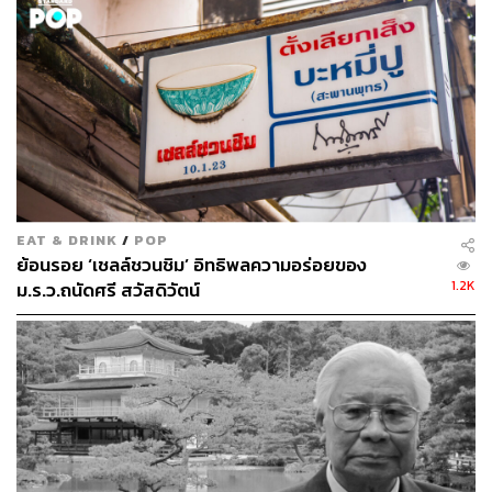
TAGS:
หม่อมราชวงศ์ถนัดศรี สวัสดิวัตน์
101
EAT & DRINK
/
POP
ย้อนรอย ‘เชลล์ชวนชิม’ อิทธิพลความอร่อยของ
1.2K
ม.ร.ว.ถนัดศรี สวัสดิวัตน์
ABOUT THE AUTHOR
เก้า มีนานนท์
บรรณาธิการคัลเจอร์ สำนักข่าว THE
STANDARD