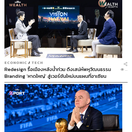
ECONOMIC
/
TECH
Redesign รื้อเมืองหลังน้ำท่วม ดึงเสน่ห์พหุวัฒนธรรม
...
Branding ‘หาดใหญ่’ สู่เวอร์ชันใหม่บนแผนที่อาเซียน