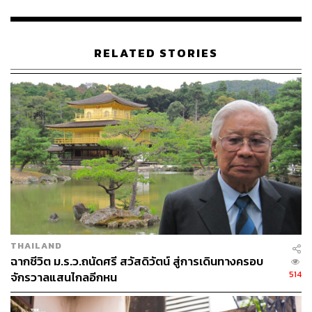
อย่างยาวนานให้ฐานะ ‘นักชิม’ ที่บุกเบิกรายการด้านอาหาร
ในประเทศไทยจนโด่งดัง โดยเฉพาะถ้าร้านอาหารใดมีป้าย
‘เชลล์ชวนชิม’ นั่นถือเป็นเครื่องการันตีได้เป็นอย่างดีในความ
RELATED STORIES
อร่อยมาจนถึงทุกวันนี้
ด้วยความสามารถอันหลากหลายด้านนี้เอง ทำให้ต่อมาในปี
พ.ศ. 2551 ม.ร.ว.ถนัดศรี สวัสดิวัตน์ ได้รับรางวัล
ศิลปินแห่งชา
ติ
สาขาศิลปะการแสดง (ดนตรีไทยสากล-ขับร้อง)
THE STANDARD POP ขอร่วมไว้อาลัยต่อบุคลากรใน
แวดวงบันเทิงไทยที่ได้ฝากผลงานอันทรงคุณค่าและน่าจดจำ
ไว้จวบจนถึงทุกวันนี้
ขอบคุณภาพและข้อมูลจากเฟซบุ๊กแฟนเพจ ครอบจักรวาล
w
ww.facebook.com/krobchakraval
THAILAND
ฉากชีวิต ม.ร.ว.ถนัดศรี สวัสดิวัตน์ สู่การเดินทางครอบ
514
จักรวาลแสนไกลอีกหน
พิสูจน์อักษร: พรนภัส ชำนาญค้า