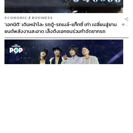
ECONOMIC
/
BUSINESS
‘เอกนิติ’ เดินหน้าโละ รถตู้-รถเมล์-แท็กซี่ เก่า เปลี่ยนสู่ยาน
...
ยนต์พลังงานสะอาด เล็งดึงเอกชนร่วมกำจัดซากรถ
MUSIC
F FOREVER IN BANGKOK คอนเสิร์ตสุดยิ่งใหญ่ของ
...
ตำนานรักแรกแห่งเอเชีย