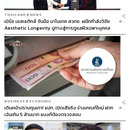
THAILAND
/
NEWS
เมิร์ซ เอสเธติกส์ จับมือ นาโนเทค สวทช. ผนึกกำลังวิจัย
...
Aesthetic Longevity ปูทางสู่การดูแลผิวเฉพาะบุคคล
[PR NEWS]
BUSINESS
/
ECONOMIC
เดินหน้าปราบทุนเทา! ธปท. เปิดเฮียริง ร่างเกณฑ์ใหม่ ฝาก
...
เงินเกิน 5 ล้านบาท แบงก์ต้องตรวจสอบ