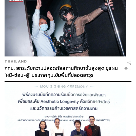
THAILAND
กทม. ยกระดับความปลอดภัยสถานศึกษาขั้นสูงสุด ชูแผน
...
‘หนี-ซ่อน-สู้’ ประกาศคุมเข้มพื้นที่ปลอดอาวุธ