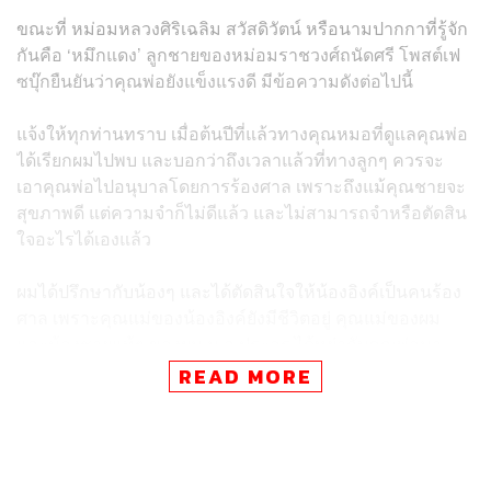
ขณะที่ หม่อมหลวงศิริเฉลิม สวัสดิวัตน์ หรือนามปากกาที่รู้จัก
กันคือ ‘หมึกแดง’ ลูกชายของหม่อมราชวงศ์ถนัดศรี โพสต์เฟ
ซบุ๊กยืนยันว่าคุณพ่อยังแข็งแรงดี มีข้อความดังต่อไปนี้
แจ้งให้ทุกท่านทราบ เมื่อต้นปีที่แล้วทางคุณหมอที่ดูแลคุณพ่อ
ได้เรียกผมไปพบ และบอกว่าถึงเวลาแล้วที่ทางลูกๆ ควรจะ
เอาคุณพ่อไปอนุบาลโดยการร้องศาล เพราะถึงแม้คุณชายจะ
สุขภาพดี แต่ความจำก็ไม่ดีแล้ว และไม่สามารถจำหรือตัดสิน
ใจอะไรได้เองแล้ว
ผมได้ปรึกษากับน้องๆ และได้ตัดสินใจให้น้องอิงค์เป็นคนร้อง
ศาล เพราะคุณแม่ของน้องอิงค์ยังมีชีวิตอยู่ คุณแม่ของผม
และน้องชายแท้ๆ ของผม ม.ล.ประอร ได้หย่ากับคุณพ่อมา
นานแล้ว และได้เสียชีวิตไปแล้วปีกว่าตอนอายุเกือบ 90 ปี
READ MORE
เมื่อกลางปีที่แล้วทางทนายจึงได้ทำคำร้องต่อศาล และทาง
ศาลก็ได้สืบปากคำจากคุณหมอที่โรงพยาบาลเปาโล จึงได้
อนุมัติให้น้องอิงค์ ม.ล. ภาสันต์ สวัสดิวัตน์ เป็นผู้อนุบาลพ่อ