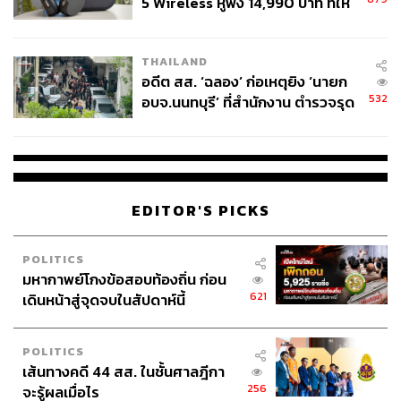
5 Wireless หูฟัง 14,990 บาท ที่ให้
ผู้ใช้ถอดเปลี่ยนแบตเองได้ ก่อนกฎ
EU บังคับปีหน้า
THAILAND
อดีต สส. ‘ฉลอง’ ก่อเหตุยิง ‘นายก
532
อบจ.นนทบุรี’ ที่สำนักงาน ตำรวจรุด
ลงพื้นที่
EDITOR'S PICKS
POLITICS
มหากาพย์โกงข้อสอบท้องถิ่น ก่อน
621
เดินหน้าสู่จุดจบในสัปดาห์นี้
POLITICS
เส้นทางคดี 44 สส. ในชั้นศาลฎีกา
256
จะรู้ผลเมื่อไร