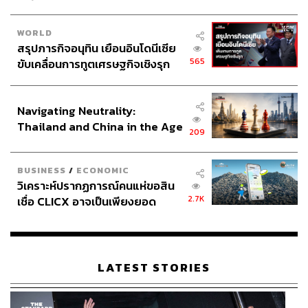
WORLD
สรุปภารกิจอนุทิน เยือนอินโดนีเซีย
565
ขับเคลื่อนการทูตเศรษฐกิจเชิงรุก
ประกาศหุ้นส่วนยุทธศาสตร์ไทย –
อินโดนีเซีย
Navigating Neutrality:
Thailand and China in the Age
209
of a New Global Order
BUSINESS
/
ECONOMIC
วิเคราะห์ปรากฏการณ์คนแห่ขอสิน
2.7K
เชื่อ CLICX อาจเป็นเพียงยอด
ภูเขาน้ำแข็ง ของปัญหาหนี้ครัว
เรือนไทยที่ถูกซุกไว้
LATEST STORIES