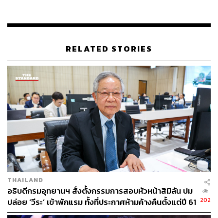
สุโขทัย และทุเรียนที่คุณพ่อชอบมากมาให้ดูว่ายังแข็งแรงอยู่
นะครับ ท่านทั้งหลายที่รู้จักพ่อดีก็คงจะทราบว่า ถ้าชมพ่อว่า
แข็งแรง พ่อจะตอบว่า… แรงน่ะยังมีอยู่ แต่มันไม่แข็งแล้ว
อารมณ์ดีเสมอครับ พูดน้อยลง แต่นานๆ ทีก็จะมีอะไรแบบนี้
RELATED STORIES
ออกมาครับ
ภาพ:
Chef McDang / facebook
พิสูจน์อักษร:
พรนภัส ชำนาญค้า
อ้างอิง:
www.ratchakitcha.soc.go.th/DATA/PDF/2562/D/029/T
_0033.PDF
TAGS:
ราชกิจจานุเบกษา
หม่อมราชวงศ์ถนัดศรี สวัสดิวัตน์
บุคคลไร้ความสามารถ
THAILAND
อธิบดีกรมอุทยานฯ สั่งตั้งกรรมการสอบหัวหน้าสิมิลัน ปม
202
ปล่อย ‘วีระ’ เข้าพักแรม ทั้งที่ประกาศห้ามค้างคืนตั้งแต่ปี 61