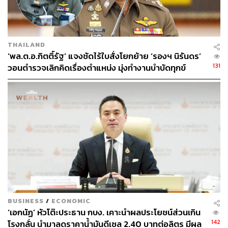
THAILAND
‘พล.ต.อ.กิตติ์รัฐ’ แจงชัดไร้ใบสั่งโยกย้าย ‘รองฯ นิรันดร’
131
วอนตำรวจเลิกคิดเรื่องตำแหน่ง มุ่งทำงานบำบัดทุกข์
บำรุงสุข
BUSINESS
/
ECONOMIC
‘เอกนัฏ’ หัวโต๊ะประธาน กบง. เคาะนำผลประโยชน์ส่วนเกิน
142
โรงกลั่น นำมาลดราคาน้ำมันดีเซล 2.40 บาทต่อลิตร มีผล