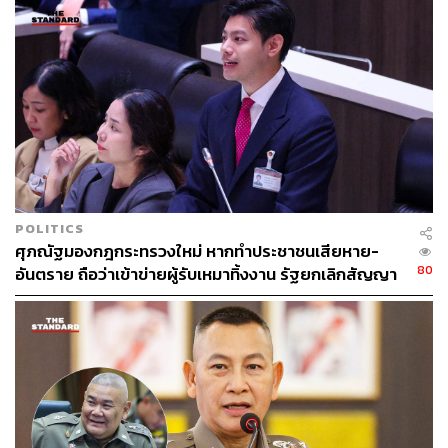
371
ABOUT THE AUTHOR
THE STANDARD TEAM
กองบรรณาธิการ THE STANDARD
POLITICS
ศุภณัฐมองกฎกระทรวงใหม่ หากทำประชาชนเสียหาย-
80
อันตราย ถือว่าเข้าข่ายผู้รับเหมาทิ้งงาน รัฐยกเลิกสัญญา
ได้ทันที