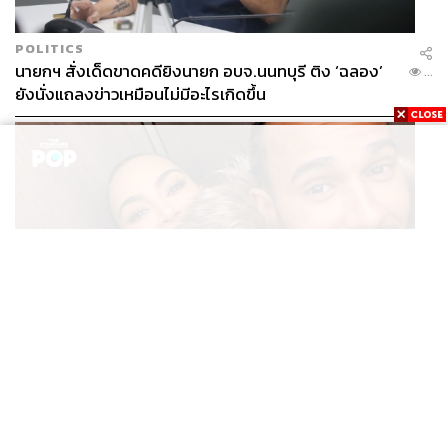
POLITICS
นายกฯ สั่งเด็ดขาดคดียิงนายก อบจ.นนทบุรี ติง ‘ฉลอง’
...
ยังนั่งแถลงข่าวเหมือนไม่มีอะไรเกิดขึ้น
ENTERTAINMENT
Kim Kardashian ยังคงเผยโมเมนต์สุดอบอุ่นกับ Lewis
...
Hamilton