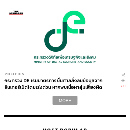
24 ก.ค.-15 ส.ค.นี้
POLITICS
กระทรวง DE เริ่มมาตรการยื่นศาลสั่งลบข้อมูลจาก
231
อินเทอร์เน็ตโดยเร่งด่วน หากพบเนื้อหาสุ่มเสี่ยงผิด
กฎหมาย
MORE