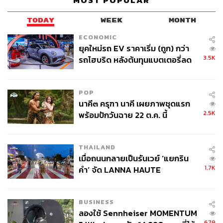
MOST POPULAR
TODAY
WEEK
MONTH
ECONOMIC
ยุคใหม่รถ EV ราคาเริ่ม (ถูก) กว่า
3.5K
รถไฮบริด หลังต้นทุนแบตเตอรี่ลด
ลง - จีนแห่บุกตลาดเกิดใหม่
POP
นาคี๓ ครุฑา นาคี เผยภาพชุดแรก
2.5K
พร้อมปักวันฉาย 22 ต.ค. นี้
THAILAND
เมื่อถนนกลายเป็นรันเวย์ ‘แยกริน
1.7K
คำ’ จัด LANNA HAUTE
COUTURE กลางสายฝน
BUSINESS
ลองใช้ Sennheiser MOMENTUM
679