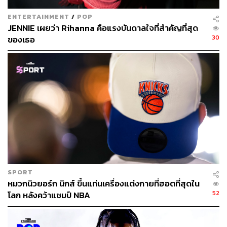
ENTERTAINMENT
/
POP
JENNIE เผยว่า Rihanna คือแรงบันดาลใจที่สำคัญที่สุด
30
ของเธอ
คาร์ดิ บี
และเจเรมี สก็อตต์ ในชุดของ Moschino
SPORT
หมวกนิวยอร์ก นิกส์ ขึ้นแท่นเครื่องแต่งกายที่ฮอตที่สุดใน
52
โลก หลังคว้าแชมป์ NBA