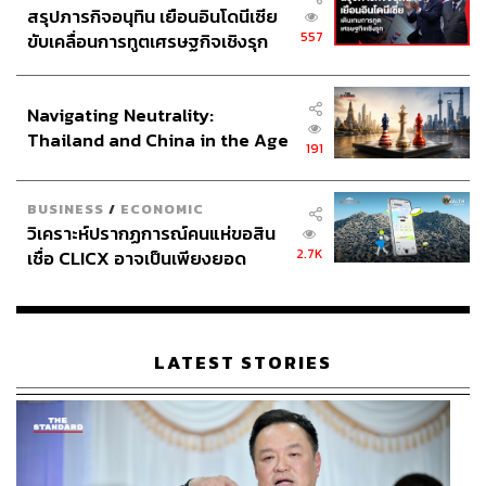
สรุปภารกิจอนุทิน เยือนอินโดนีเซีย
557
ขับเคลื่อนการทูตเศรษฐกิจเชิงรุก
ประกาศหุ้นส่วนยุทธศาสตร์ไทย –
อินโดนีเซีย
Navigating Neutrality:
Thailand and China in the Age
191
of a New Global Order
BUSINESS
/
ECONOMIC
วิเคราะห์ปรากฏการณ์คนแห่ขอสิน
2.7K
เชื่อ CLICX อาจเป็นเพียงยอด
ภูเขาน้ำแข็ง ของปัญหาหนี้ครัว
เรือนไทยที่ถูกซุกไว้
LATEST STORIES