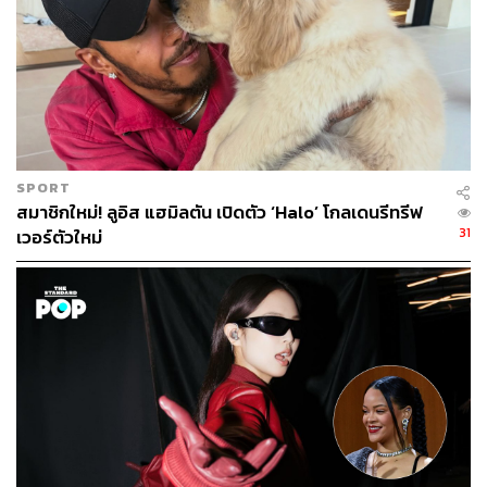
เคที เพอร์รี ในชุดของ Versace
SPORT
สมาชิกใหม่! ลูอิส แฮมิลตัน เปิดตัว ‘Halo’ โกลเดนรีทรีฟ
31
เวอร์ตัวใหม่
เบลก ไลฟ์ลี ในชุดของ Versace