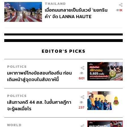
THAILAND
เมื่อถนนกลายเป็นรันเวย์ ‘แยกริน
1K
คำ’ จัด LANNA HAUTE
COUTURE กลางสายฝน
EDITOR'S PICKS
POLITICS
มหากาพย์โกงข้อสอบท้องถิ่น ก่อน
601
เดินหน้าสู่จุดจบในสัปดาห์นี้
POLITICS
เส้นทางคดี 44 สส. ในชั้นศาลฎีกา
237
จะรู้ผลเมื่อไร
ฟรานเซส แม็กดอร์มานด์ ในชุดของ Valentino
WORLD