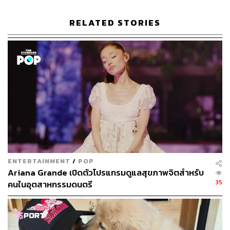
RELATED STORIES
อเลสซานโดร มิเคเล, ลานา เดล เรย์ และจาเร็ด เลโต ในชุด
ของ Gucci
ENTERTAINMENT
/
POP
Ariana Grande เปิดตัวโปรแกรมดูแลสุขภาพจิตสำหรับ
35
คนในอุตสาหกรรมดนตรี