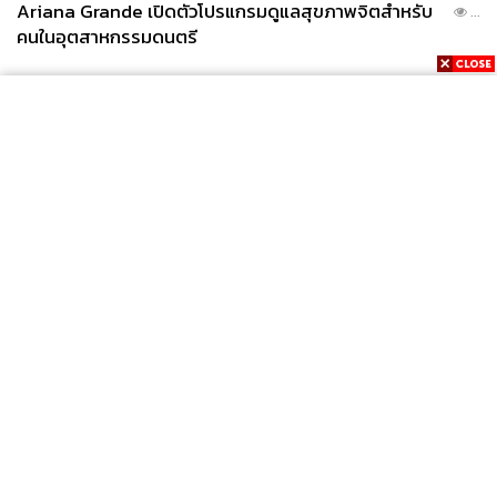
Ariana Grande เปิดตัวโปรแกรมดูแลสุขภาพจิตสำหรับ
...
คนในอุตสาหกรรมดนตรี
News
Wealth
Pop
Podcast
Video
Now
Opinion
Careers
Events
Privacy
About
Contact
Policy
FOR
ADVERTISING
เคนดัลล์ เจนเนอร์ ในชุดของ Off-White
MEMBERSHIP