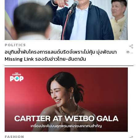
POLITICS
อนุทินย้ำพับโครงการแลนด์บริดจ์เพราะไม่คุ้ม มุ่งพัฒนา
...
Missing Link รองรับอ่าวไทย-อันดามัน
โซแลงจ์
โนว์ลส์
ในชุดของ Iris Van Herpen
FASHION