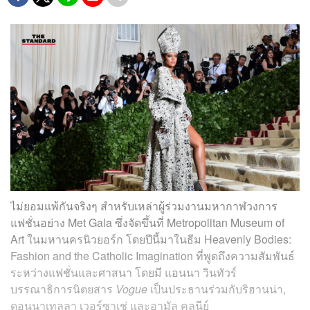
ไม่ยอมแพ้กันจริงๆ สำหรับเหล่าผู้ร่วมงานมหากาฬวงการ
แฟชั่นอย่าง Met Gala ซึ่งจัดขึ้นที่ Metropolitan Museum of
Art ในมหานครนิวยอร์ก โดยปีนี้มาในธีม Heavenly Bodies:
Fashion and the Catholic Imagination ที่พูดถึงความสัมพันธ์
ระหว่างแฟชั่นและศาสนา โดยมี แอนนา วินทัวร์
บรรณาธิการนิตยสาร
Vogue
เป็นประธานร่วมกับริฮานน่า,
ดอนนาเทลลา เวอร์ซาเช่ และอามัล คลูนีย์