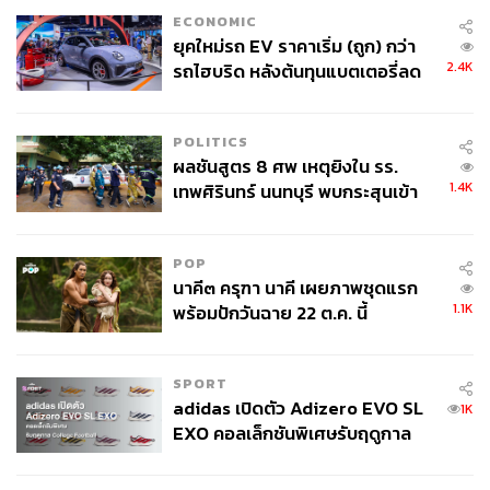
ECONOMIC
ยุคใหม่รถ EV ราคาเริ่ม (ถูก) กว่า
2.4K
รถไฮบริด หลังต้นทุนแบตเตอรี่ลด
ลง - จีนแห่บุกตลาดเกิดใหม่
POLITICS
ผลชันสูตร 8 ศพ เหตุยิงใน รร.
คิม คาร์ดาเชียน ในชุดของ Versace
1.4K
เทพศิรินทร์ นนทบุรี พบกระสุนเข้า
จุดสำคัญ ‘ศีรษะ-หน้าอก’ ครูถูกยิง
4 นัด จากระยะไกล
POP
นาคี๓ ครุฑา นาคี เผยภาพชุดแรก
1.1K
พร้อมปักวันฉาย 22 ต.ค. นี้
SPORT
adidas เปิดตัว Adizero EVO SL
1K
EXO คอลเล็กชันพิเศษรับฤดูกาล
College Football