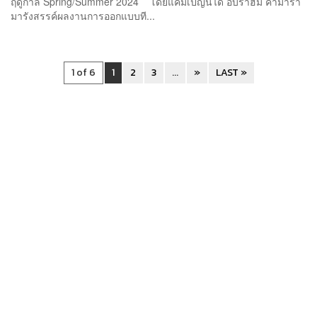
ฤดูกาล Spring/Summer 2024 โดยแคมเปญนี้ได้ อิบราฮิม คามารา
มารังสรรค์ผลงานการออกแบบที...
1 of 6
1
2
3
...
»
LAST »