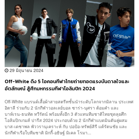
29 มิถุนายน 2024
Off-White ดึง 5 ไอคอนกีฬาไทยถ่ายทอดแรงบันดาลใจและ
อัตลักษณ์ สู้ศึกมหกรรมกีฬาโอลิมปิก 2024
Off-White แบรนด์เสื้อผ้าสายสตรีทชั้นนำระดับโลกจากมิลาน ประเทศ
อิตาลี ร่วมกับ 2 นักกีฬาวอลเลย์บอล ซาร่า-นุศรา ต้อมคำ และ
บาห์เรน-ธนทัต ทวีรัตน์ พร้อมทั้งอีก 3 ตัวแทนทีมชาติไทยชุดลุยศึก
โอลิมปิกเกมส์ ปารีส 2024 ประกอบด้วย 2 นักกีฬาแบดมินตันคู่ผสม
บาส-เดชาพล พัววรานุเคราะห์ กับ ปอป้อ-ทรัพย์สิรี แต้รัตนชัย และ
นักกีฬาเรือใบทีมชาติ มิกกี้-อธิษฐ์ มิเคล โรมา...