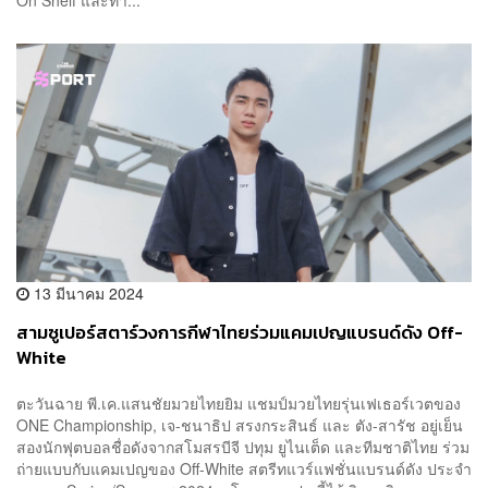
On Shelf และทา...
13 มีนาคม 2024
สามซูเปอร์สตาร์วงการกีฬาไทยร่วมแคมเปญแบรนด์ดัง Off-
White
ตะวันฉาย พี.เค.แสนชัยมวยไทยยิม แชมป์มวยไทยรุ่นเฟเธอร์เวตของ
ONE Championship, เจ-ชนาธิป สรงกระสินธ์ และ ตัง-สารัช อยู่เย็น
สองนักฟุตบอลชื่อดังจากสโมสรบีจี ปทุม ยูไนเต็ด และทีมชาติไทย ร่วม
ถ่ายแบบกับแคมเปญของ Off-White สตรีทแวร์แฟชั่นแบรนด์ดัง ประจำ