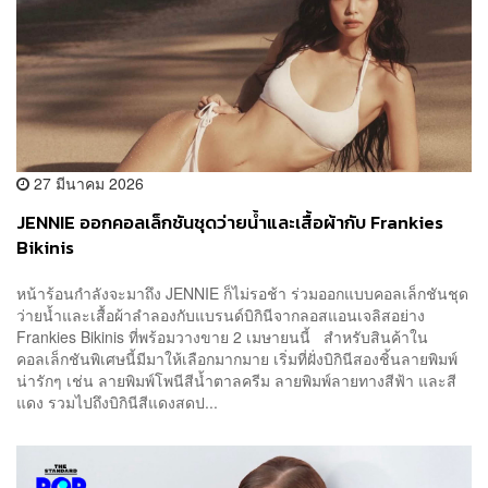
27 มีนาคม 2026
JENNIE ออกคอลเล็กชันชุดว่ายน้ำและเสื้อผ้ากับ Frankies
Bikinis
หน้าร้อนกำลังจะมาถึง JENNIE ก็ไม่รอช้า ร่วมออกแบบคอลเล็กชันชุด
ว่ายน้ำและเสื้อผ้าลำลองกับแบรนด์บิกินีจากลอสแอนเจลิสอย่าง
Frankies Bikinis ที่พร้อมวางขาย 2 เมษายนนี้ สำหรับสินค้าใน
คอลเล็กชันพิเศษนี้มีมาให้เลือกมากมาย เริ่มที่ฝั่งบิกินีสองชิ้นลายพิมพ์
น่ารักๆ เช่น ลายพิมพ์โพนีสีน้ำตาลครีม ลายพิมพ์ลายทางสีฟ้า และสี
แดง รวมไปถึงบิกินีสีแดงสดป...