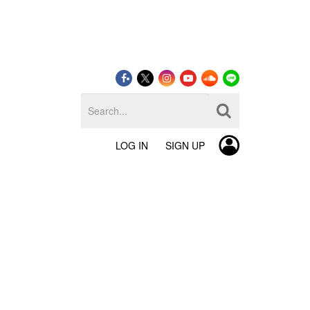
LOG IN
SIGN UP