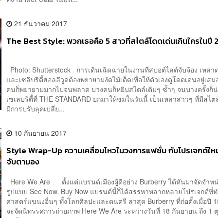
21 ธันวาคม 2017
The Best Style: พวกเธอคือ 5 สาวที่สไตล์โดดเด่นเกินใครในปี 
Photo: Shutterstock การเดินเฉิดฉายในงานที่สปอต์ไลต์จับจ้อง เหล่
และเซลิบริตี้ฮอลลีวูดต้องพยายามงัดไม้เด็ดเพื่อให้ตัวเองดูโดดเด่นอยู่เส
คนก็พยายามมากไปจนพลาด บางคนก็หยิบสไตล์เดิมๆ ซ้ำๆ จนบางครั้งก็น่าเ
เซเลบริตี้ที่ THE STANDARD ยกมาให้ชมในวันนี้ เป็นเหล่าสาวๆ ที่มีสไต
มีการปรับลุคเปลี่ย...
10 กันยายน 2017
Style Wrap-Up ความเคลื่อนไหวในวงการแฟชั่น กับโปรเจกต์ใหม่ๆ
จับตามอง
Here We Are ตั้งแต่แบรนด์เมืองผู้ดีอย่าง Burberry ได้หันมาจัดจำหน
รูปแบบ See Now, Buy Now แบรนด์นี้ก็ได้สรรหาหลากหลายโปรเจกต์ที่ท
ศาสตร์แขนงอื่นๆ ทั้งโลกศิลปะและดนตรี ล่าสุด Burberry ที่ก่อตั้งเมื่อปี 
จะจัดนิทรรศการถ่ายภาพ Here We Are ระหว่างวันที่ 18 กันยายน ถึง 1 ต