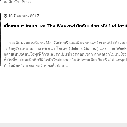
ณ ตึก Old Sess...
16 มิถุนายน 2017
เมื่อเซเลนา โกเมซ และ The Weeknd นัดกันปล่อย MV ในสัปดาห์น
จะเดินพรมแดงที่งาน Met Gala หรือแค่เดินจากอพาร์ตเมนต์ไปยังรถเอสย
รอรับคู่รักแห่งยุคอย่าง เซเลนา โกเมซ (Selena Gomez) และ The Weekn
กลายเป็นจุดสนใจทุกฝีก้าวและตกเป็นข่าวตลอดเวลา ล่าสุดเราไม่แน่ใจว่าทั
ตั้งใจที่จะปล่อยมิวสิกวิดีโอตัวใหม่ออกมาในสัปดาห์เดียวกันหรือไม่ แต่พูดไ
ทำให้ผิดหวัง และยอดวิวของทั้งสองเ...