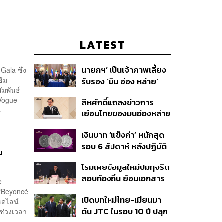
LATEST
นายกฯ’ เป็นเจ้าภาพเลี้ยง
Gala ซึ่ง
ธีม
รับรอง ‘มิน อ่อง หล่าย’
ัมพันธ์
พร้อมเชิญบิ๊กธุรกิจไทย
Vogue
สีหศักดิ์แถลงข่าวการ
ร่วมงาน
.
เยือนไทยของมินอ่องหล่าย
ชี้หารือทวิภาคี ครอบคลุม
เงินบาท ‘แข็งค่า’ หนักสุด
สร้างสรรค์ ตรงไปตรงมา
รอบ 6 สัปดาห์ หลังปฏิบัติ
ย้ำต้องการให้เมียนมากลับ
น
การแทรกแซงเยนของ
สู่อาเซียน
โรมเผยข้อมูลใหม่ปมทุจริต
สหรัฐฯ-ญี่ปุ่น Standard
สอบท้องถิ่น ย้อนเอกสาร
Chartered เปิดเป้าสิ้นปีนี้
be
ประชุมปี 2567 พบชื่อ
จ่อแข็งต่อแตะ 32.50 บาท
 ‘Beyoncé
เปิดบทใหม่ไทย-เมียนมา
อนุทิน จ่อสอบต่อเอี่ยว
ฮดไลน์
ต่อดอลลาร์
ดัน JTC ในรอบ 10 ปี ปลุก
ช่วงเวลา
ตัดตอน ม.บูรพา หรือไม่