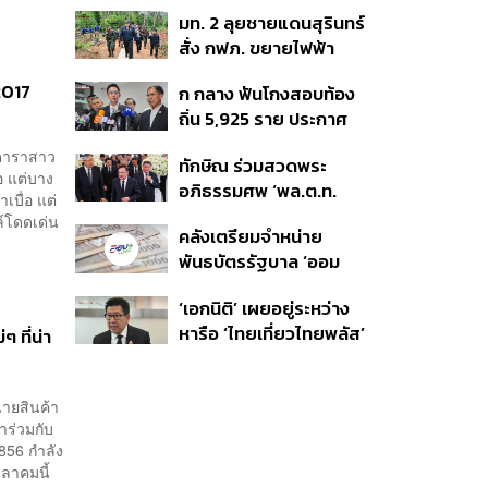
‘เส้นเลือดใหญ่’ ค้า
มท. 2 ลุยชายแดนสุรินทร์
ชายแดน ท่าเรือน้ำลึก
สั่ง กฟภ. ขยายไฟฟ้า
ทวาย
‘ปราสาทตาควาย–เนิน
2017
ก กลาง ฟันโกงสอบท้อง
350’ เสริมความมั่นคง
ถิ่น 5,925 ราย ประกาศ
ชายแดน
บัญชีใหม่ 7 ส.ค. ส่วน 97
าดาราสาว
ทักษิณ ร่วมสวดพระ
ราย รอ ป.ป.ช. ขีดเส้นแล้ว
มอ แต่บาง
อภิธรรมศพ ‘พล.ต.ท.
เสร็จ 31 ส.ค.
บื่อ แต่
ผ่อน’ บิดา ‘พักตร์พิไล ทวี
ล์โดดเด่น
คลังเตรียมจำหน่าย
สิน’ สิริอายุ 103 ปี แกนนำ
พันธบัตรรัฐบาล ‘ออม
เพื่อไทย-บุคคลหลาก
พลัส’ รอบถัดไป เร็วสุด 4
วงการร่วมอาลัย
‘เอกนิติ’ เผยอยู่ระหว่าง
ก.ย.นี้ อาจเพิ่มสัดส่วนการ
หารือ ‘ไทยเที่ยวไทยพลัส’
 ที่น่า
ขายแบบ Small Lot First
มีสิทธิใช้งบจากเงินกู้ 4
มากขึ้น
แสนล้าน มั่นใจงบต่อ ‘ไทย
ช่วยไทย พลัส’ เฟส 2 มี
่ายสินค้า
ำร่วมกับ
เพียงพอ
1856 กำลัง
ุลาคมนี้