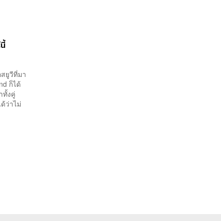
ี้
ูวีที่มา
d ก็ได้
้งคู่
ด้ว่าไม่