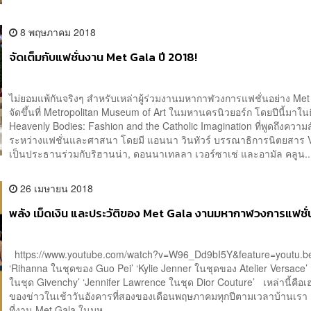
8 พฤษภาคม 2018
จัดเต็มกับแฟชั่นงาน Met Gala ปี 2018!
ไม่ยอมแพ้กันจริงๆ สำหรับเหล่าผู้ร่วมงานมหากาฬวงการแฟชั่นอย่าง Met 
จัดขึ้นที่ Metropolitan Museum of Art ในมหานครนิวยอร์ก โดยปีนี้มาใน
Heavenly Bodies: Fashion and the Catholic Imagination ที่พูดถึงความส
ระหว่างแฟชั่นและศาสนา โดยมี แอนนา วินทัวร์ บรรณาธิการนิตยสาร 
เป็นประธานร่วมกับริฮานน่า, ดอนนาเทลลา เวอร์ซาเช่ และอามัล คลูน..
26 เมษายน 2018
พลัง เม็ดเงิน และประวัติของ Met Gala งานมหากาฬวงการแฟชั่
https://www.youtube.com/watch?v=W96_Dd9bI5Y&feature=youtu.
‘Rihanna ในชุดของ Guo Pei’ ‘Kylie Jenner ในชุดของ Atelier Versace’
ในชุด Givenchy’ ‘Jennifer Lawrence ในชุด Dior Couture’ เหล่านี้คือเ
ของข่าวในเช้าวันอังคารที่สองของเดือนพฤษภาคมทุกปีตามเวลาบ้านเรา 
ที่งาน Met Gala ในมห...