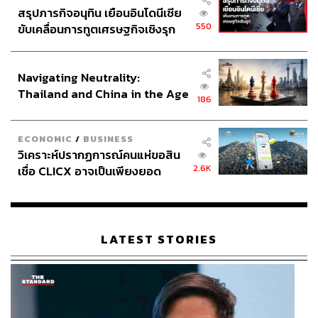
สรุปภารกิจอนุทิน เยือนอินโดนีเซีย
550
ขับเคลื่อนการทูตเศรษฐกิจเชิงรุก
ประกาศหุ้นส่วนยุทธศาสตร์ไทย –
อินโดนีเซีย
Navigating Neutrality:
Thailand and China in the Age
186
of a New Global Order
ECONOMIC
/
BUSINESS
วิเคราะห์ปรากฏการณ์คนแห่ขอสิน
2.6K
เชื่อ CLICX อาจเป็นเพียงยอด
ภูเขาน้ำแข็ง ของปัญหาหนี้ครัว
เรือนไทยที่ถูกซุกไว้
LATEST STORIES