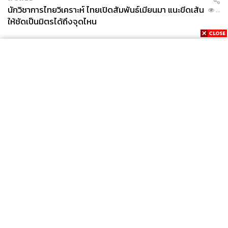
นักวิชาการไทยวิเคราะห์ ไทยเปิดสัมพันธ์เมียนมา แนะขีดเส้น
...
ให้ชัดเป็นมิตรได้ถึงจุดไหน
News
Wealth
Pop
Podcast
Video
Now
Opinion
Careers
Events
Privacy
About
Contact
Policy
FOR
ADVERTISING
MEMBERSHIP