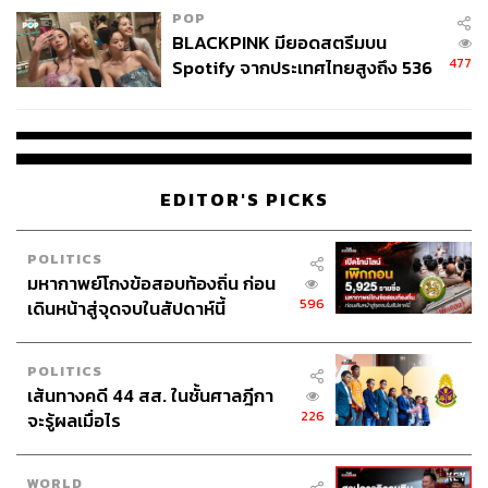
POP
BLACKPINK มียอดสตรีมบน
477
Spotify จากประเทศไทยสูงถึง 536
ล้านครั้ง ตลอด 10 ปีที่ผ่านมา
EDITOR'S PICKS
POLITICS
มหากาพย์โกงข้อสอบท้องถิ่น ก่อน
596
เดินหน้าสู่จุดจบในสัปดาห์นี้
POLITICS
เส้นทางคดี 44 สส. ในชั้นศาลฎีกา
226
จะรู้ผลเมื่อไร
WORLD