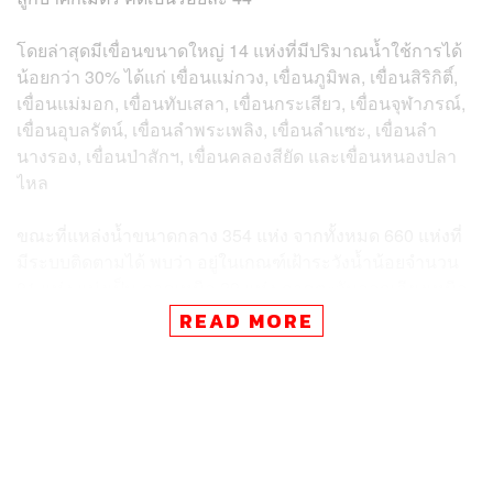
โดยล่าสุดมีเขื่อนขนาดใหญ่ 14 แห่งที่มีปริมาณน้ำใช้การได้
น้อยกว่า 30% ได้แก่ เขื่อนแม่กวง, เขื่อนภูมิพล, เขื่อนสิริกิติ์,
เขื่อนแม่มอก, เขื่อนทับเสลา, เขื่อนกระเสียว, เขื่อนจุฬาภรณ์,
เขื่อนอุบลรัตน์, เขื่อนลำพระเพลิง, เขื่อนลำแซะ, เขื่อนลำ
นางรอง, เขื่อนป่าสักฯ, เขื่อนคลองสียัด และเขื่อนหนองปลา
ไหล
ขณะที่แหล่งน้ำขนาดกลาง 354 แห่ง จากทั้งหมด 660 แห่งที่
มีระบบติดตามได้ พบว่า อยู่ในเกณฑ์เฝ้าระวังน้ำน้อยจำนวน
91 แห่ง แบ่งเป็น ภาคเหนือ 29 แห่ง ภาคตะวันออกเฉียงเหนือ
46 แห่ง ภาคกลาง 2 แห่ง ภาคตะวันออก 10 แห่ง ภาคตะวัน
READ MORE
ตก 2 แห่ง และภาคใต้ 2 แห่ง ซึ่งขณะนี้หน่วยงานต่างๆ ได้มี
การปรับแผนการดำเนินงาน โดยใช้งบประมาณปกติของ
หน่วยงานในการจัดหาแหล่งน้ำสนับสนุนพื้นที่เสี่ยงได้รับผลก
ระทบขาดแคลนน้ำ ทั้งในเขตและนอกเขตชลประทานที่
สามารถเร่งรัดดำเนินการได้ทันทีภายในระยะ 1-2 เดือนนี้