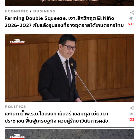
ECONOMIC
/
BUSINESS
Farming Double Squeeze: เจาะลึกวิกฤต El Niño
532
2026-2027 ภัยแล้งรุนแรงที่อาจฉุดรายได้เกษตรกรไทย
หดตัวต่อเนื่อง 2 ปีซ้อน
POLITICS
เอกนิติ ย้ำพ.ร.บ.โอนงบฯ เน้นสร้างสมดุล เยียวยา
103
ประชาชน ฟื้นฟูเศรษฐกิจ ควบคู่รักษาวินัยการคลัง