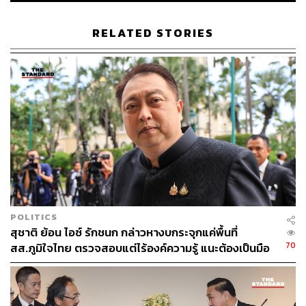
มากเมื่อเทียบกับหลายๆ ปีที่ผ่านมา ซึ่งการประปานครหลวง
ได้ร่วมมือกับกรมชลประทานเร่งดำเนินการแก้ไขปัญหาดัง
RELATED STORIES
กล่าวอยู่ โดยทางการประปานครหลวงเองได้พยายามสูบ
น้ำดิบในช่วงเวลาที่น้ำทะเลหนุนให้น้อยที่สุดเท่าที่จะทำได้
ทั้งนี้ หน่วยความเค็มเป็นหน่วย กรัมต่อลิตร ค่าที่เกิน 0.3 กรัม
ต่อลิตร หรือ 300 PPM จะเริ่มเป็นน้ำกร่อย (มาตรฐานน้ำดื่ม
ขององค์การอนามัยโลก: WHO) โดยผู้ที่อยู่ในกลุ่มเสี่ยงคือ
คนเป็นโรคไต หัวใจ เบาหวาน ความดันโลหิตสูง ผู้สูงอายุ
และเด็กเล็ก ควรหลีกเลี่ยงการดื่มน้ำประปาช่วงนี้ และแนะนำ
ให้ใช้น้ำกรองผ่านระบบ RO ด้วย นอกจากนี้ ควรลดการเติม
เครื่องปรุงรสให้น้อยลงในการใช้น้ำเพื่อปรุงอาหารอีกด้วย
POLITICS
ประชาชนสามารถติดตามข้อมูลคุณภาพน้ำประปาออนไลน์
สุชาติ ย้อน ไอซ์ รักชนก กล่าวหางบกระจุกแค่พื้นที่
แบบเรียลไทม์ได้ด้วยตนเองทาง
twqonline.mwa.co.th/map.p
70
สส.ภูมิใจไทย ตรวจสอบแต่ไร้องค์ความรู้ แนะต้องเป็นมือ
hp
อาชีพกว่านี้
TAGS:
เขื่อน
สำนักงานทรัพยากรน้ำแห่งชาติ
ภัยแล้ง