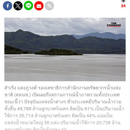
34
สำเริง แสงภู่วงค์ รองเลขาธิการสำนักงานทรัพยากรน้ำแห่ง
ชาติ (สทนช.) เปิดเผยถึงสถานการณ์น้ำภาพรวมทั้งประเทศ
ขณะนี้ว่า ปัจจุบันแหล่งน้ำต่างๆ ทั่วประเทศมีปริมาณน้ำรวม
ทั้งสิ้น 49,789 ล้าน
ลูกบาศก์เมตร
คิดเป็น 61% เป็นปริมาณน้ำ
ใช้การ 25,714 ล้าน
ลูกบาศก์เมตร
คิดเป็น 44% แบ่งเป็น
แหล่งน้ำขนาดใหญ่ 38 แห่ง ปริมาณน้ำใช้การ 20,738 ล้าน
ลูกบาศก์เมตร
คิดเป็นร้อยละ 44