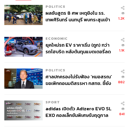
POLITICS
ผลชันสูตร 8 ศพ เหตุยิงใน รร.
1.2K
เทพศิรินทร์ นนทบุรี พบกระสุนเข้า
จุดสำคัญ ‘ศีรษะ-หน้าอก’ ครูถูกยิง
4 นัด จากระยะไกล
ECONOMIC
ยุคใหม่รถ EV ราคาเริ่ม (ถูก) กว่า
1.1K
รถไฮบริด หลังต้นทุนแบตเตอรี่ลด
ลง - จีนแห่บุกตลาดเกิดใหม่
POLITICS
ศาลปกครองไม่รับฟ้อง ‘หมอสรณ’
882
ขอเพิกถอนมติสรรหา กสทช. ชี้ยัง
ไม่ใช่ผู้เดือดร้อนเสียหาย
SPORT
adidas เปิดตัว Adizero EVO SL
841
EXO คอลเล็กชันพิเศษรับฤดูกาล
College Football