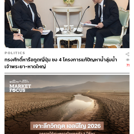
34
POLITICS
ทรงศักดิ์หารือทูตญี่ปุ่น ชง 4 โครงการแก้ปัญหาน้ำลุ่มน้ำ
71
เจ้าพระยา-หาดใหญ่
ABOUT THE AUTHOR
THE STANDARD TEAM
กองบรรณาธิการ THE STANDARD