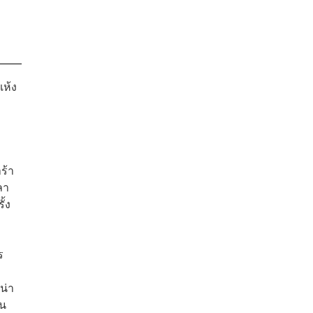
แห้ง
ะ
ร้า
ลา
ั้ง
ร
น่า
ิน