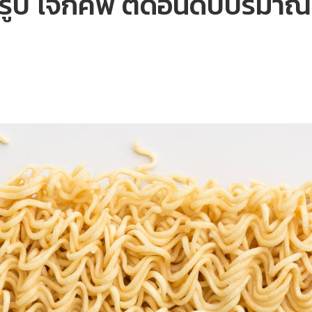
ร็จรูป โจ๊กคัพ ติดอันดับปริ