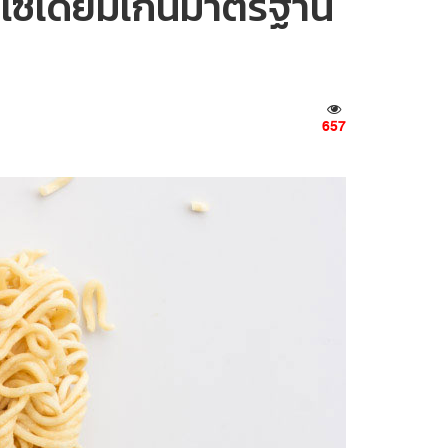
มาณโซเดียมเกินมาตรฐาน
657