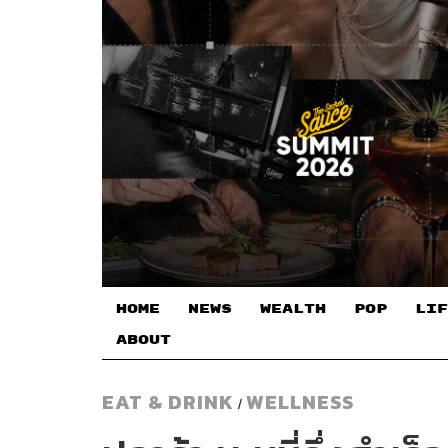
HOME
NEWS
WEALTH
POP
LIF
ABOUT
EAT & DRINK
WELLNESS
/