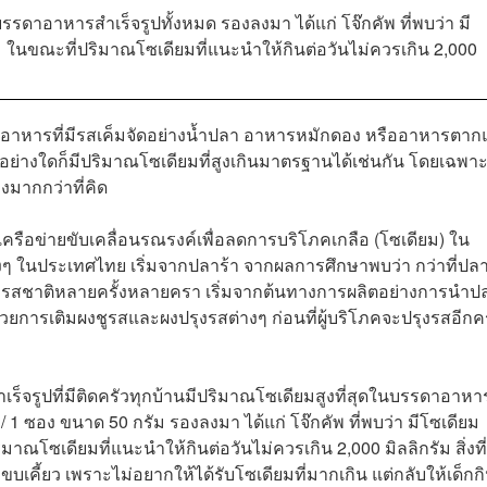
นบรรดาอาหารสำเร็จรูปทั้งหมด รองลงมา ได้แก่ โจ๊กคัพ ที่พบว่า มี
ัม ในขณะที่ปริมาณโซเดียมที่แนะนำให้กินต่อวันไม่ควรเกิน 2,000
็นอาหารที่มีรสเค็มจัดอย่างน้ำปลา อาหารหมักดอง หรืออาหารตาก
็มแต่อย่างใดก็มีปริมาณโซเดียมที่สูงเกินมาตรฐานได้เช่นกัน โดยเฉพา
มืองมากกว่าที่คิด
รือข่ายขับเคลื่อนรณรงค์เพื่อลดการบริโภคเกลือ (โซเดียม) ใน
 ในประเทศไทย เริ่มจากปลาร้า จากผลการศึกษาพบว่า กว่าที่ปลา
่งรสชาติหลายครั้งหลายครา เริ่มจากต้นทางการผลิตอย่างการนำป
วยการเติมผงชูรสและผงปรุงรสต่างๆ ก่อนที่ผู้บริโภคจะปรุงรสอีกคร
เร็จรูปที่มีติดครัวทุกบ้านมีปริมาณโซเดียมสูงที่สุดในบรรดาอาหา
ม / 1 ซอง ขนาด 50 กรัม รองลงมา ได้แก่ โจ๊กคัพ ที่พบว่า มีโซเดียม
มาณโซเดียมที่แนะนำให้กินต่อวันไม่ควรเกิน 2,000 มิลลิกรัม สิ่งที่
เคี้ยว เพราะไม่อยากให้ได้รับโซเดียมที่มากเกิน แต่กลับให้เด็กก