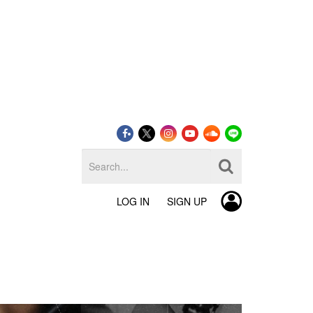
LOG IN
SIGN UP