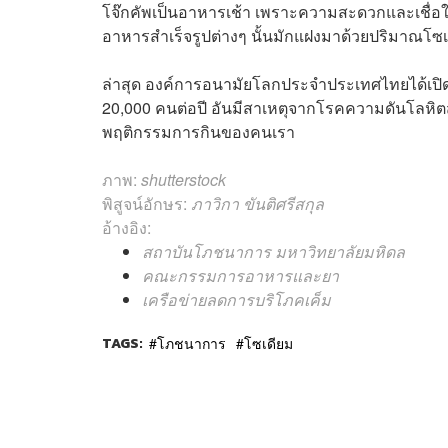
โจ๊กคัพเป็นอาหารเช้า เพราะความสะดวกและเชื่อ
อาหารสำเร็จรูปต่างๆ นั้นมักแฝงมาด้วยปริมาณโซเด
ล่าสุด องค์การอนามัยโลกประจำประเทศไทยได้เปิด
20,000 คนต่อปี อันมีสาเหตุจากโรคความดันโลหิตส
พฤติกรรมการกินของคนเรา
ภาพ:
shutterstock
พิสูจน์อักษร:
ภาวิกา ขันติศรีสกุล
อ้างอิง:
สถาบันโภชนาการ มหาวิทยาลัยมหิดล
คณะกรรมการอาหารและยา
เครือข่ายลดการบริโภคเค็ม
TAGS:
โภชนาการ
โซเดียม