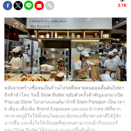
2.1K
หลังจากสร้างชื่อจนเป็นร้านโปรดที่หลายคนยอมดั้นด้นไปหา
ถึงหัวลำโพง วันนี้ Slow Butter ขยับตัวครั้งสำคัญออกมาเปิด
Pop-up Store ใจกลางแลนด์มาร์กที่ Siam Paragon เป็นเวลา
6 เดือน เพื่อเพิ่ม Brand Exposure และแนะนำรสชาติที่พวก
เขาภาคภูมิใจให้ทั้งคนไทยและนักท่องเที่ยวต่างชาติได้รู้จัก
มากขึ้น และตั้งใจให้เป็นจุดที่ทุกคนสามารถเข้าถึงเบเกอรี
ของ Slow Butter ได้ง่ายและสะดวกขึ้นอีกด้วย