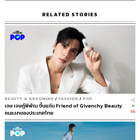
RELATED STORIES
Slow Butter Siam Paragon
Address:
สยามพารากอน ชั้น 4
Duration:
Pop-up Store (ระยะเวลา 6 เดือน)
Open:
เปิดให้บริการทุกวันเวลา 10:00-22:00 น.
Contact:
Slow Butter
Budget:
ราคา 100- 400 บาทต่อคน
TAGS:
เบเกอรี่
Pop-up store
Slow Butter
Siam Paragon
Croissant
BEAUTY & GROOMING
/
FASHION
/
POP
เจษ เจษฎ์พิพัฒ ขึ้นแท่น Friend of Givenchy Beauty
56
คนแรกของประเทศไทย
2.1K