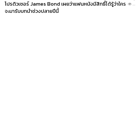
โปรดิวเซอร์ James Bond เผยว่าแฟนหนังมีสิทธิ์ได้รู้ว่าใคร
...
จะมารับบทนำช่วงปลายปีนี้
News
Wealth
Pop
Podcast
Video
Now
Opinion
Careers
Events
Privacy
About
Contact
Policy
FOR
ADVERTISING
MEMBERSHIP