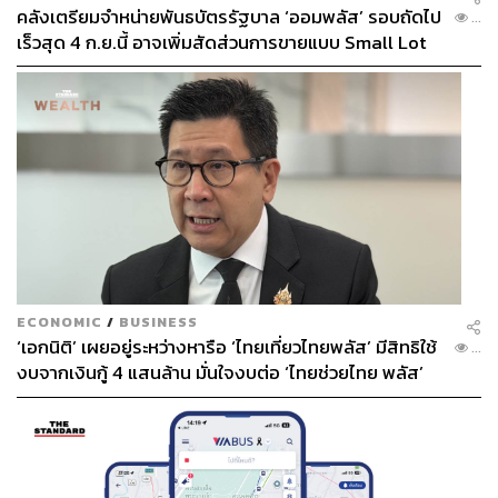
คลังเตรียมจำหน่ายพันธบัตรรัฐบาล ‘ออมพลัส’ รอบถัดไป
...
เร็วสุด 4 ก.ย.นี้ อาจเพิ่มสัดส่วนการขายแบบ Small Lot
First มากขึ้น
ECONOMIC
/
BUSINESS
‘เอกนิติ’ เผยอยู่ระหว่างหารือ ‘ไทยเที่ยวไทยพลัส’ มีสิทธิใช้
...
งบจากเงินกู้ 4 แสนล้าน มั่นใจงบต่อ ‘ไทยช่วยไทย พลัส’
เฟส 2 มีเพียงพอ