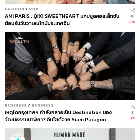
FASHION
/
POP
AMI PARIS : QIXI SWEETHEART แคปซูลคอลเล็กชัน
106
ต้อนรับวันวาเลนไทน์ประเทศจีน
BUSINESS
/
BUSINESS
เหตุใดกรุงเทพฯ กำลังกลายเป็น Destination ของ
321
วัฒนธรรมนาฬิกา? อินไซต์จาก Siam Paragon
Bangkok Watch Week [ADVERTORIAL]