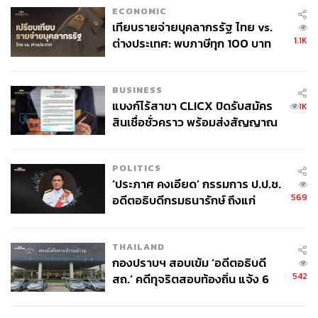
ECONOMIC
เทียบรายจ่ายบุคลากรรัฐ ไทย vs.
1.1K
ต่างประเทศ: พบภาษีทุก 100 บาท
ของคนไทยใช้ไปกับข้าราชการเฉียด
40 บาท
BUSINESS
แบงก์ไร้สาขา CLICX ปิดรับสมัคร
1K
สินเชื่อชั่วคราว พร้อมส่งสัญญาณ
เตือนกลุ่มกู้เงินผิดวัตถุประสงค์-ให้
ข้อมูลเท็จ เตรียมดำเนินคดีเด็ดขาด
POLITICS
‘ประภาศ คงเอียด’ กรรมการ ป.ป.ช.
569
อดีตอธิบดีกรมธนารักษ์ ถึงแก่
อนิจกรรม
THAILAND
กองปราบฯ สอบเข้ม ‘อดีตอธิบดี
542
สถ.’ คดีทุจริตสอบท้องถิ่น แจ้ง 6
ข้อหาหนัก จ่อชง ป.ป.ช. 12 ส.ค. นี้