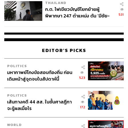
THAILAND
ก.ต. ไฟเขียวบัญชีโยกย้ายผู้
531
พิพากษา 247 ตำแหน่ง ดัน ‘มีชัย-
สรรพวิทย์’ คุมศาลอาญา-แพ่ง ‘วิธู
ร’ นั่งประธานศาลอุทธรณ์
EDITOR'S PICKS
POLITICS
มหากาพย์โกงข้อสอบท้องถิ่น ก่อน
523
เดินหน้าสู่จุดจบในสัปดาห์นี้
POLITICS
เส้นทางคดี 44 สส. ในชั้นศาลฎีกา
172
จะรู้ผลเมื่อไร
WORLD