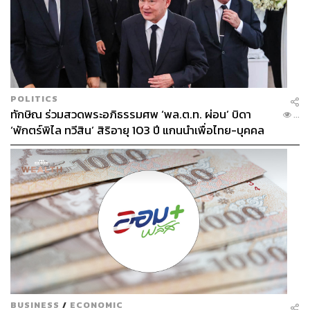
POLITICS
ทักษิณ ร่วมสวดพระอภิธรรมศพ ‘พล.ต.ท. ผ่อน’ บิดา
...
‘พักตร์พิไล ทวีสิน’ สิริอายุ 103 ปี แกนนำเพื่อไทย-บุคคล
หลากวงการร่วมอาลัย
BUSINESS
/
ECONOMIC