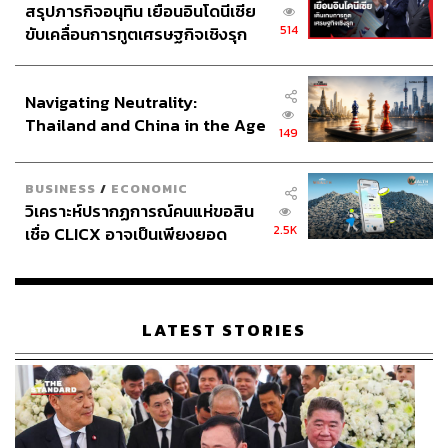
สรุปภารกิจอนุทิน เยือนอินโดนีเซีย
514
ขับเคลื่อนการทูตเศรษฐกิจเชิงรุก
ประกาศหุ้นส่วนยุทธศาสตร์ไทย –
อินโดนีเซีย
Navigating Neutrality:
Thailand and China in the Age
149
of a New Global Order
BUSINESS
/
ECONOMIC
วิเคราะห์ปรากฏการณ์คนแห่ขอสิน
2.5K
เชื่อ CLICX อาจเป็นเพียงยอด
ภูเขาน้ำแข็ง ของปัญหาหนี้ครัว
เรือนไทยที่ถูกซุกไว้
LATEST STORIES