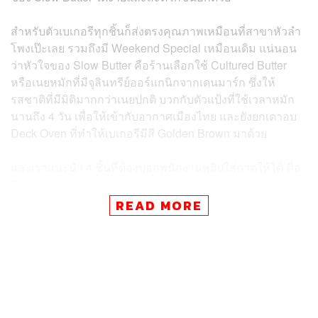
สำหรับตัวเบเกอรีทุกชิ้นก็ส่งตรงคุณภาพเหมือนที่สาขาหัวลำ
โพงเป๊ะเลย รวมถึงมี Weekend Special เหมือนเดิม แน่นอน
ว่าหัวใจของ Slow Butter คือร้านเลือกใช้ Cultured Butter
หรือเนยหมักที่มีจุลินทรีย์ออร์แกนิกจากเดนมาร์ก ซึ่งให้
รสชาติที่มีมิติมากกว่าเนยปกติ บวกกับตัวแป้งที่ใช้เวลาหมัก
นานถึง 4 วัน เพื่อให้เข้ากับอากาศเมืองไทย และยังยกเตาอบ
Deck Oven ที่ทำให้เบเกอรีมีสี Golden Brown มาด้วย
และเราแนะนำ 4 ชิ้นที่ต้องบอกพนักงานหยิบใส่ถาดให้ได้ คือ
Plain Croissant
(90 บาท)
ซิกเนเจอร์หลักของร้าน โพรง
ด้านในสวยงาม หอมเนยแบบตะโกน
Pain au Chocolat
READ MORE
(125 บาท)
ใช้ช็อกโกแลต 48% รสชาติบาลานซ์ หวาน ขม
มัน ลงตัวในคำเดียว อีกตัว
Tebirkes (115 บาท)
ครัวซองต์ไส้
อัลมอนด์บดผิวส้ม โรยเมล็ดป๊อปปี้กรุบกรอบ เคี้ยวเพลินสุดๆ
และถ้ามาช่วงวันศุกร์ถึงวันอาทิตย์ เราแนะนำให้สั่ง
Strawberry Cream Danish (230 บาท)
เบสจาก Vanilla