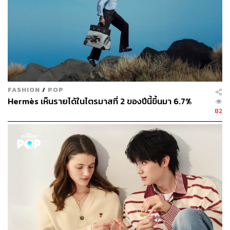
ABOUT THE AUTHOR
สัญญา จันทร์เทศ
นักเขียนที่หลงไหลความ aesthetic สนใจกิน
ดื่ม รักการนอนโรงแรม และแต่งตัวให้ทุกวัน
เหมือนเป็นซีนหนึ่งของหนัง
FASHION
/
POP
Hermès เห็นรายได้ในไตรมาสที่ 2 ของปีนี้ขึ้นมา 6.7%
82