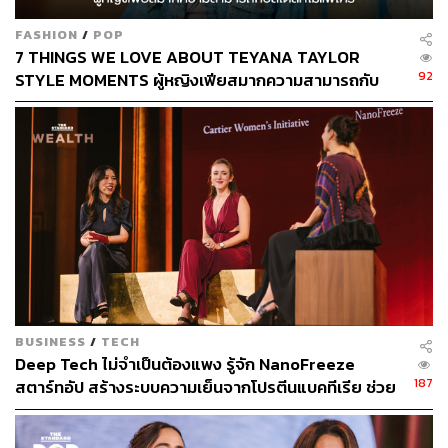
FASHION
/
POP
7 THINGS WE LOVE ABOUT TEYANA TAYLOR
92
STYLE MOMENTS ผู้หญิงเฟียสมากความสามารถกับ
สไตล์ที่ไม่แพ้ใคร
BUSINESS
/
TECH
วันที่รู้สึก overwhelm
คุณมักจะไปหาใครเป็นคน
Deep Tech ไม่จำเป็นต้องแพง รู้จัก NanoFreeze
แรก?
187
สตาร์ทอัป สร้างระบบความเย็นจากโปรตีนแบคทีเรีย ช่วย
คงคุณภาพอาหาร-ยา ประหยัดค่าไฟ 50%
“คนแรกน่าจะเป็นหม่าม้า ถ้าหม่าม้าไม่ต้องการฟังหรือรู้สึก