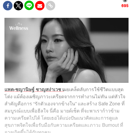
695
แพต-ชญานิษฐ์ ชาญสง่าเวช เ
ผยเคล็ดลับการใช้ชีวิตแบบสุด
โต่ง แม้ต้องเผชิญภาวะเครียดจากการทำงานไม่ทัน แต่หัวใจ
สำคัญคือการ “รักตัวเองจากข้างใน” และสร้าง Safe Zone ที่
สมบูรณ์แบบเพื่อฮีลใจ นี่คือ มายด์เซ็ต ที่จะพาเราก้าวข้าม
ความเครียดไปได้ โดยเธอได้แบ่งปันแนวคิดและการดูแล
สุขภาพจิตใจเพื่อรับมือกับความเครียดและภาวะ Burnout ที่
อาจเกิดขึ้นได้กับทุกคน