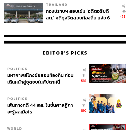
THAILAND
กองปราบฯ สอบเข้ม ‘อดีตอธิบดี
475
สถ.’ คดีทุจริตสอบท้องถิ่น แจ้ง 6
ข้อหาหนัก จ่อชง ป.ป.ช. 12 ส.ค. นี้
EDITOR'S PICKS
POLITICS
มหากาพย์โกงข้อสอบท้องถิ่น ก่อน
518
เดินหน้าสู่จุดจบในสัปดาห์นี้
POLITICS
เส้นทางคดี 44 สส. ในชั้นศาลฎีกา
160
จะรู้ผลเมื่อไร
WORLD