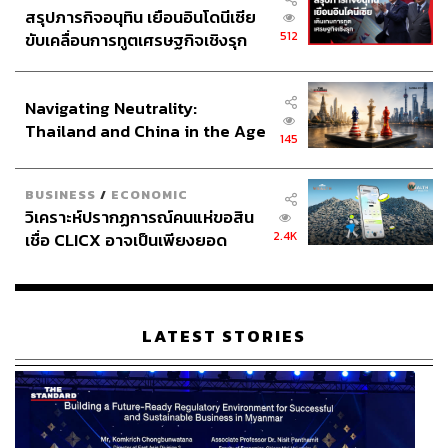
สรุปภารกิจอนุทิน เยือนอินโดนีเซีย
512
ขับเคลื่อนการทูตเศรษฐกิจเชิงรุก
ประกาศหุ้นส่วนยุทธศาสตร์ไทย –
อินโดนีเซีย
Navigating Neutrality:
Thailand and China in the Age
145
of a New Global Order
BUSINESS
/
ECONOMIC
วิเคราะห์ปรากฏการณ์คนแห่ขอสิน
2.4K
เชื่อ CLICX อาจเป็นเพียงยอด
ภูเขาน้ำแข็ง ของปัญหาหนี้ครัว
เรือนไทยที่ถูกซุกไว้
LATEST STORIES