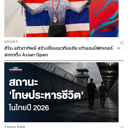
SPORT
ฮิโระ แก้วตาทิพย์ สร้างชื่อบนเวทีเอเชีย คว้าแชมป์ฟิกเกอร์
...
สเกตติ้ง Asian Open
THAILAND