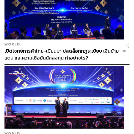
WORLD
เปิดโจทย์การค้าไทย-เมียนมา ปลดล็อกกฎระเบียบ เงินข้าม
...
แดน และความเชื่อมั่นนักลงทุน ทำอย่างไร?
WORLD