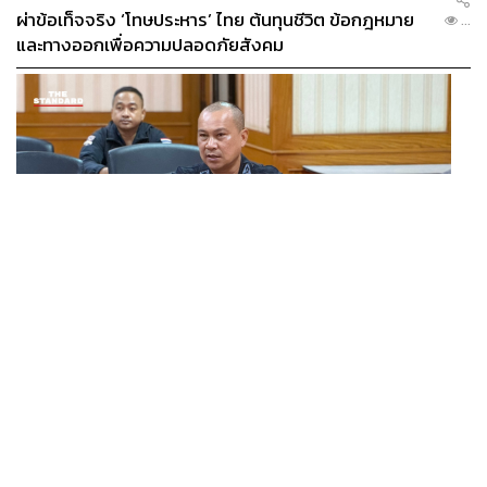
ผ่าข้อเท็จจริง ‘โทษประหาร’ ไทย ต้นทุนชีวิต ข้อกฎหมาย
...
และทางออกเพื่อความปลอดภัยสังคม
THAILAND
เปิดแผนหลัง BRN เปลี่ยนแกนนำ พุ่งเป้าดิสเครดิต
...
กกล.รัฐ ใช้ทหารก่อเหตุ พร้อมระดมเงินบริจาคสะพัดปีละ
2,000 ล้านบาท