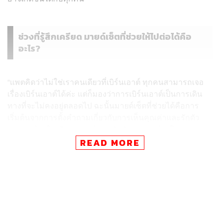
ช่วงที่รู้สึกเครียด มายด์เซ็ตที่ช่วยให้ไปต่อได้คือ
อะไร?
“แพตคิดว่าไม่ใช่เราคนเดียวที่เบิร์นเอาต์ ทุกคนสามารถเจอ
เรื่องเบิร์นเอาต์ได้ค่ะ แต่ก็มองว่าการเบิร์นเอาต์เป็นการเดิน
ทางที่จะไม่คงอยู่ตลอดไป ฉะนั้นมายด์เซ็ตที่ช่วยได้คือการ
เริ่มต้นจากการตั้งคำถามเกี่ยวกับการเห็นคุณค่าและรักตัว
เองจากข้างในจริงๆ ก่อน ถ้าเรารักตัวเองจากข้างในมากพอ
ไม่ว่าจะเหนื่อยแค่ไหน เราจะสามารถ หาทางออกให้ตัวเอง
READ MORE
ได้ เราจะมีพลังงานดีๆ ให้กับตัวเองเสมอ และเราจะไม่โทษ
ใคร”