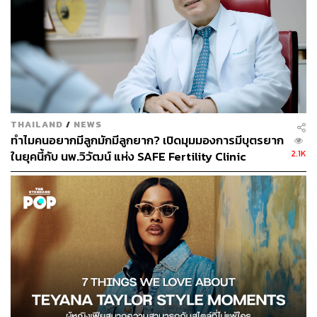
“พื้นที่ฮีลใจส่วนตัวแพตเลยคือ เตียงตัวเองค่ะ มุมเตียงของ
แพตคือเป็นอะไรที่ Perfect Combo ที่สุดแล้ว เพราะลงทุนกับ
การนอนเยอะมาก ทุกอย่างจะต้องเพอร์เฟกต์มาก ทั้งเครื่อง
หอม 1 ชุด โคมไฟสีเหลืองที่ต้องเป็นเหลืองที่ถูกต้อง หมอนที่
ต้องมีความนุ่มที่พอดี และผ้าห่มที่ต้องมีความหนาและความ
นุ่มที่เหมาะสม”
THAILAND
/
NEWS
ทำไมคนอยากมีลูกมักมีลูกยาก? เปิดมุมมองการมีบุตรยาก
2.1K
ในยุคนี้กับ นพ.วิวัฒน์ แห่ง SAFE Fertility Clinic
[ADVERTORIAL]