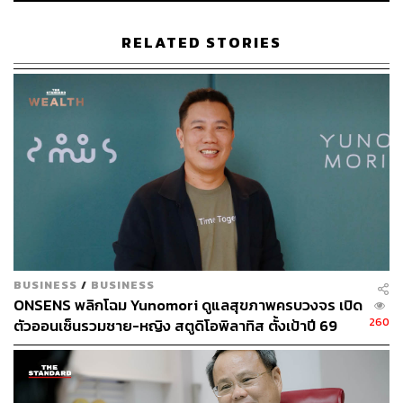
RELATED STORIES
อะไรคือสิ่งที่คุณทำเพื่อดูแลตนเอง (Self-Care)
“เนื่องจากแพตเป็นคนมีเอเนอร์จี้เยอะมาก เป็น 100%
Extrovert เลย ถ้าวันไหนแพตใช้พลังงานไม่หมดก็จะนอนไม่
หลับ ดังนั้น Self-Care หลักคือการออกกำลังกาย ซึ่งเรียกว่า
เข้าขั้น Obsessed เรื่องนี้เลยก็ว่าได้ แต่ไม่ได้ออกกำลังเพื่อ
ต้องการเป็นนักกล้าม แต่เพราะชอบใช้พลังงาน นอกจากนี้ยัง
ต้องมีการจัดการอาหาร โดยอนุญาตให้ตัวเองมี 1-2 วันต่อ
สัปดาห์ เพื่อไปกินของอร่อยจริงๆ รสจัดจ้าน หรือของทอด ซึ่ง
เป็นการเช็กความรู้สึกข้างในเพื่อให้ใจรู้สึกว่าตัวเองยัง ‘โอเค’
BUSINESS
/
BUSINESS
และไม่เครียดจนเกินไปค่ะ”
ONSENS พลิกโฉม Yunomori ดูแลสุขภาพครบวงจร เปิด
260
ตัวออนเซ็นรวมชาย-หญิง สตูดิโอพิลาทิส ตั้งเป้าปี 69
รายได้-กำไรโต 10-15%
มุมไหนในบ้านที่รู้สึกว่าเป็นเซฟโซนและช่วยฮีลใจ
มากที่สุด?