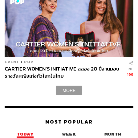
ว่า ‘อะไรอีกแล้ว!’ แพตก็จะไปหาเพื่อนแทนค่ะ แพตมองว่า
โลกใบนี้มีตัวช่วยหลายอย่างมาก นอกจากหม่าม้าหรือเพื่อน
แล้ว ก็ยังมีหมาน้อยที่น่ารัก มีคลิปวิดีโอฮิปโปตัวน้อย หรือ
การพาตัวเองไปนวด นอกจากนี้ยังมีการใช้กลิ่นหอมเข้ามา
ช่วย โดยเฉพาะกลิ่น Intention จากปัญญ์ปุริ ซึ่งเกี่ยวข้องกับ
Crown Chakra ที่ถูกออกแบบมาเพื่อช่วยเวลาที่มนุษย์เรา
เครียด คิดเยอะ หรือรู้สึกเหมือนมีสิ่งของหนักๆ แบกอยู่ที่หัว
ซึ่งแพตรู้สึกว่ากลิ่นนี้ช่วยได้มากและรู้สึกคอนเน็กต์กับกลิ่น
EVENT
/
POP
นั้นเป็นพิเศษในช่วงที่เครียด”
CARTIER WOMEN’S INITIATIVE ฉลอง 20 ปีงานมอบ
199
รางวัลหญิงเก่งทั่วโลกในไทย
ภาพ:
Courtesy of PAÑPURI
MORE
TAGS:
wellness
นักแสดงหญิง
การรักตัวเอง
วิธีฮีลใจ
ผู้หญิง
การใช้ชีวิต
แพต-ชญานิษฐ์ ชาญสง่าเวช
ความเครียด
PANPURI
MOST POPULAR
TODAY
WEEK
MONTH