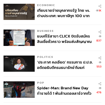
ECONOMIC
เทียบรายจ่ายบุคลากรรัฐ ไทย vs.
1K
ต่างประเทศ: พบภาษีทุก 100 บาท
695
ของคนไทยใช้ไปกับข้าราชการเฉียด
40 บาท
BUSINESS
ABOUT THE AUTHOR
แบงก์ไร้สาขา CLICX ปิดรับสมัคร
837
สินเชื่อชั่วคราว พร้อมส่งสัญญาณ
ภูริตา บุญล้อม
เตือนกลุ่มกู้เงินผิดวัตถุประสงค์-ให้
Beauty Editor | THE STANDARD LIFE
ข้อมูลเท็จ เตรียมดำเนินคดีเด็ดขาด
POLITICS
‘ประภาศ คงเอียด’ กรรมการ ป.ป.ช.
553
อดีตอธิบดีกรมธนารักษ์ ถึงแก่
อนิจกรรม
POP
Spider-Man: Brand New Day
476
ทำรายได้ 1 พันล้านดอลลาร์จากทั่ว
โลกภายใน 6 วัน