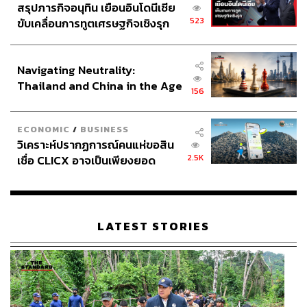
สรุปภารกิจอนุทิน เยือนอินโดนีเซีย
523
ขับเคลื่อนการทูตเศรษฐกิจเชิงรุก
ประกาศหุ้นส่วนยุทธศาสตร์ไทย –
อินโดนีเซีย
Navigating Neutrality:
Thailand and China in the Age
156
of a New Global Order
ภูเขาหินอ่อนที่ตั้งตระหง่านอยู่กลางเมือง ตามตำนานเชื่อว่า
ECONOMIC
/
BUSINESS
วิเคราะห์ปรากฏการณ์คนแห่ขอสิน
ภูเขาทั้ง 5 ลูกเกิดจากนางฟ้าที่พบรักและคลอดออกมาเป็นไข่
2.5K
เชื่อ CLICX อาจเป็นเพียงยอด
เปลือกไข่กลายเป็นปฐมธาตุที่สำคัญ อันได้แก่ ดิน,​ น้ำ, ลม,
ภูเขาน้ำแข็ง ของปัญหาหนี้ครัว
ไม้ และโลหะ ที่โดดเด่นที่สุดคือภูเขาแห่งน้ำที่สามารถเลือก
เรือนไทยที่ถูกซุกไว้
ว่าจะเดินเท้าหรือขึ้นลิฟต์แก้วขึ้นไปบนยอดที่มีความสูงกว่า
100 เมตร นอกจากจะเห็นวิวทั้งเมืองดานังแล้ว บนภูเขาแห่ง
LATEST STORIES
น้ำยังมีถ้ำขนาดใหญ่ที่มีหินงอกหินย้อยสลับซับซ้อน และเจดีย์
ลิงอุ๋ง (Linh Ung) ที่ประดิษฐานพระพุทธรูปปางสมาธิขนาด
ใหญ่ ซึ่งเป็นสถานที่สำคัญทางจิตวิญญาณของชาวเวียดนาม
อีกด้วย