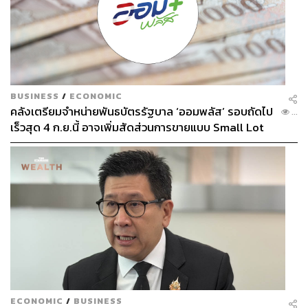
Sheraton Grand Danang Resort & Convention
Center
BUSINESS
/
ECONOMIC
คลังเตรียมจำหน่ายพันธบัตรรัฐบาล ‘ออมพลัส’ รอบถัดไป
เชอราตัน แกรนด์ ดานัง
...
เร็วสุด 4 ก.ย.นี้ อาจเพิ่มสัดส่วนการขายแบบ Small Lot
First มากขึ้น
ห่างจากตัวเมืองดานัง 10 นาทีเศษเลียบชายหาดมาเรื่อยๆ คือ
ที่ตั้งของเชอราตัน แกรนด์ ดานัง โรงแรมและศูนย์ประชุม
ขนาดใหญ่ที่ตั้งอยู่อย่างเป็นเอกเทศ กว้างใหญ่เป็นอาณาจักร
เพราะประกอบด้วยห้องพักและห้องสวีทราว 270 ห้อง ที่อยู่ใน
อาคารที่หันหน้ามุ่งสู่ชายทะเล ตรงกลางคืออาคารที่เป็นจุด
เช็กอิน ห้องอาหาร และสปา
Why here?
ECONOMIC
/
BUSINESS