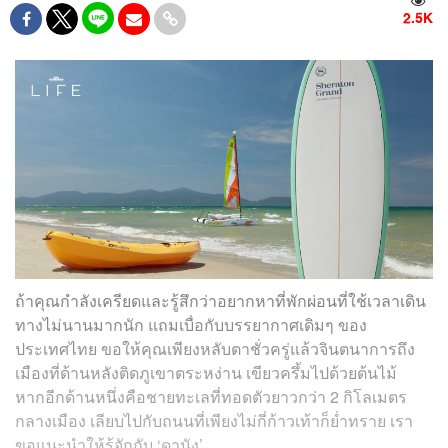
2.5K
ถ้าคุณกำลังเครียดและรู้สึกว่าอยากหาที่พักผ่อนที่ใช้เวลาเดิน
ทางไม่นานมากนัก แถมเบื่อกับบรรยากาศเดิมๆ ของ
ประเทศไทย ขอให้คุณเพียงหลับตาชั่วครู่แล้วจินตนาการถึง
เมืองที่ด้านหลังติดภูเขาตระหง่าน เขียวครึ้มไปด้วยต้นไม้
หากอีกด้านหนึ่งคือชายทะเลที่ทอดตัวยาวกว่า 2 กิโลเมตร
กลางเมือง เลียบไปกับถนนที่เพียงไม่กี่ก้าวเท้าก็ย่ำทราย เรา
ขอแนะนำให้รู้จักกับ ‘ดานัง’