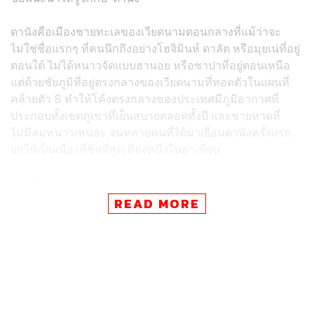
ดานังคือเมืองชายทะเลของเวียดนามตอนกลางที่แม้ว่าจะ
ไม่ใช่ชื่อแรกๆ ที่คนนึกถึงอย่างโฮจิมินห์ ดาลัต หรือมุยเน่ที่อยู่
ตอนใต้ ไม่ได้หนาวจัดแบบฮานอย หรือซาปาที่อยู่ตอนเหนือ
แต่ด้วยชัยภูมิที่อยู่ตรงกลางของเวียดนามที่ทอดตัวในแผนที่
คล้ายตัว S ทำให้โค้งตรงกลางของประเทศมีภูมิอากาศที่
ประกอบทั้งเขตภูเขาที่เย็นสบายตลอดทั้งปี และชายหาดที่
ไม่มีลมหนาวเหนอะ จนหลายคนที่ได้มาเยือนดานังครั้งแรก
ยกให้เป็นเมืองที่ชิลที่สุดเมืองหนึ่งในอาเซียน
นั่งเครื่องบินเพียงชั่วโมงเศษคุณก็ได้สัมผัสเวียดนามในรูป
แบบที่ไม่คุ้นเคย เสียงแตรที่เบาบาง ถนนกว้าง และโรงแรม
READ MORE
ติดทะเลที่เรียงรายอยู่หน้าชายหาดดานัง จุดกึ่งกลางระหว่าง
ตัวเมืองและเมืองมรดกโลกอย่างฮอยอันและหมีเซิน