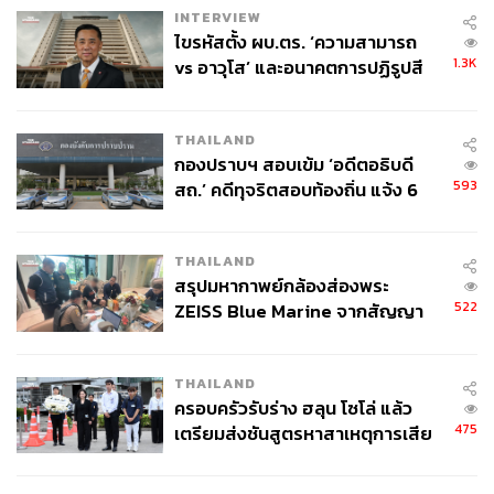
INTERVIEW
ไขรหัสตั้ง ผบ.ตร. ‘ความสามารถ
1.3K
vs อาวุโส’ และอนาคตการปฏิรูปสี
กากี กับ พล.ต.อ. เอก อังสนานนท์
THAILAND
กองปราบฯ สอบเข้ม ‘อดีตอธิบดี
593
สถ.’ คดีทุจริตสอบท้องถิ่น แจ้ง 6
My Khe Beach ชายหาดหมี่เคว
ข้อหาหนัก จ่อชง ป.ป.ช. 12 ส.ค. นี้
เพราะดานังคือเมืองท่าสำคัญของเวียดนาม เพราะฉะนั้นแล้ว
THAILAND
สรุปมหากาพย์กล้องส่องพระ
ชายหาดจึงเป็นสถานที่ท่องเที่ยวสำคัญ ชายหาดทอดตัวยาว
522
ZEISS Blue Marine จากสัญญา
ขนานคู่กับถนนเลียบหาดซึ่งมีความยาวมากกว่า 10
ผลิต 8.3 ล้าน สู่ข้อพิพาท ‘มา
กิโลเมตร ผ่านทั้งโรงแรมเล็กใหญ่ ตัวเมือง ที่นอกจากจะเป็น
เวลล์ฯ’ ฟ้อง ‘โทน บางแค’ ผิดนัด
จุดพักผ่อนหย่อนใจของคนในเมืองแล้ว ยังดึงดูดนักท่องเที่ยว
THAILAND
จ่ายหนี้-แอบระบุแบรนด์
ทั่วโลก โดยเฉพาะช่วงนี้เป็นที่นิยมสำหรับชาวเกาหลี
ครอบครัวรับร่าง ฮลุน โซโล่ แล้ว
475
เตรียมส่งชันสูตรหาสาเหตุการเสีย
ชีวิต