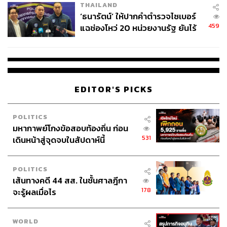
THAILAND
‘ธนารัตน์’ ให้ปากคำตำรวจไซเบอร์
459
แฉช่องโหว่ 20 หน่วยงานรัฐ ยันไร้
นัยทางการเมือง
EDITOR'S PICKS
POLITICS
มหากาพย์โกงข้อสอบท้องถิ่น ก่อน
531
เดินหน้าสู่จุดจบในสัปดาห์นี้
Marble Mountains ภูเขาหินอ่อน
POLITICS
เส้นทางคดี 44 สส. ในชั้นศาลฎีกา
178
จะรู้ผลเมื่อไร
WORLD