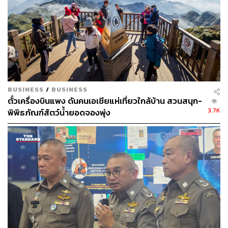
BUSINESS
/
BUSINESS
ตั๋วเครื่องบินแพง ดันคนเอเชียแห่เที่ยวใกล้บ้าน สวนสนุก-
3.7K
พิพิธภัณฑ์สัตว์น้ำยอดจองพุ่ง
Bana Hills บานาฮิลล์
ด้านหนึ่งของเมืองดานังคือยอดเขาที่มีอากาศหนาวเย็นตลอด
ทั้งปี ซึ่งถูกเรียกว่า ‘บานาฮิลล์’ เพราะอุดมไปด้วยต้นกล้วยที่
ปลูกกันอย่างแน่นขนัด ในอดีตบานาฮิลล์เคยเป็นสถานที่ตาก
อากาศของเจ้าอาณานิคมฝรั่งเศส แต่ปัจจุบันคือเมืองขนาด
ย่อมๆ ที่พร้อมไปด้วยโรงแรม ธีมพาร์ก โรงภาพยนตร์สามมิติ