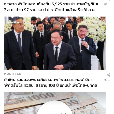
ก กลาง ฟันโกงสอบท้องถิ่น 5,925 ราย ประกาศบัญชีใหม่
...
7 ส.ค. ส่วน 97 ราย รอ ป.ป.ช. ขีดเส้นแล้วเสร็จ 31 ส.ค.
POLITICS
ทักษิณ ร่วมสวดพระอภิธรรมศพ ‘พล.ต.ท. ผ่อน’ บิดา
...
‘พักตร์พิไล ทวีสิน’ สิริอายุ 103 ปี แกนนำเพื่อไทย-บุคคล
หลากวงการร่วมอาลัย