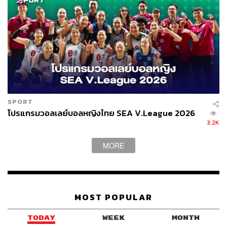
Golden Bridge สะพานมือยักษ์ลอยฟ้า
แลนด์มาร์กคุ้นตาของเมืองดานังที่ใครมาเยือนบานาฮิลล์
แล้วน่าจะไม่พลาดในการถ่ายรูปบนทางเดินที่สูงกว่า 1,000
SPORT
เมตรเหนือระดับน้ำทะเล และยาวกว่า 100 เมตร ที่ถูก
โปรแกรมวอลเลย์บอลหญิงไทย SEA V.League 2026
ประคองโดยมือใหญ่ยักษ์ที่อยู่ท่ามกลางสายหมอกราวกับอยู่
3.2K
ในเทพนิยาย
MORE
MOST POPULAR
TODAY
WEEK
MONTH