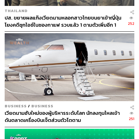
ที่ซ่อนตัวอยู่ตามอาคารทรงยุโรปที่แทบทุกจุดสามารถเป็นมุม
THAILAND
ถ่ายรูปในอากาศหนาวเย็น ราวกับหายตัวไปอยู่สักเมืองใน
ปส. ขยายผลแก๊งเวียดนามหลอกสาวไทยขนยาเข้าญี่ปุ่น
ยุโรปอย่างไรอย่างนั้น
252
โยงคดีซุกไอซ์ในซองกาแฟ รวบแล้ว 1 ตามตัวเพิ่มอีก 1
การเดินทางขึ้นบานาฮิลล์นั้นก็ถือว่าเป็นไฮไลต์เช่นเดียวกัน
เพราะขึ้นได้ด้วยกระเช้าเพียงทางเดียว ใช้เวลาประมาณ 20
นาทีที่กระเช้าจะพาเราผ่านป่าทึบ แม่น้ำ และน้ำตกที่ทิ้งตัว
จากหน้าผาชัน สร้างความตื่นเต้นและสดชื่นไม่น้อย
BUSINESS
/
BUSINESS
เวียดนามฮับใหม่ของผู้บริหารระดับโลก นักลงทุนไหลเข้า
251
ดันตลาดเครื่องบินเจ็ตส่วนตัวโตตาม