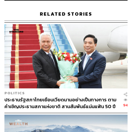
เหนือแม่น้ำฮันที่ผ่ากลางเมืองดานังคือสะพานมังกรอันเป็น
สัญลักษณ์ของการฟื้นฟูเศรษฐกิจของเวียดนาม สะพานแห่งนี้
RELATED STORIES
คือศูนย์กลางของเมืองดานังที่เชื่อมทั้งสองฝั่งไว้ด้วยกัน ด้าน
ปลายหางของย่านการค้าและที่อยู่อาศัย ส่วนด้านหัวของ
มังกรคือดาวน์ทาวน์ของเมืองที่เป็นที่ตั้งของร้านอาหาร
สถานที่ท่องเที่ยว ชายหาด และบาร์ค็อกเทลที่ซ่อนตัวอยู่ตาม
ตึกวินเทจต่างๆ แต่ไฮไลต์สำหรับคนที่รักความชิลแล้วคือทาง
เดินเลียบแม่น้ำที่มีคนมานั่งเล่นรับลมกันทั้งวัน ส่วนกลางคืน
จะเป็นที่รวมตัวของชาวเมืองที่มานั่งคุยกันบ้าง นั่งกินอาหาร
และชานมบนเก้าอี้ตัวเตี้ยกันบ้าง หรือแม้แต่เต้นลีลาศริม
แม่น้ำก็มี ถ้าคืนไหนอากาศดีชาวเมืองจำนวนมากก็จะพร้อม
มานั่งชิลกันบริเวณนี้
ไฮไลต์อีกอย่างหนึ่งคือทุกค่ำวันศุกร์ เสาร์ หัวมังกรที่ดูนิ่งๆ จะ
POLITICS
ประธานรัฐสภาไทยเยือนเวียดนามอย่างเป็นทางการ ตาม
สามารถพ่นน้ำ พ่นไฟ พร้อมแสงสีจากหลอด LED ที่ทำให้
94
คำเชิญประธานสภาแห่งชาติ สานสัมพันธ์แน่นแฟ้น 50 ปี
มังกรตัวใหญ่ดูราวกับมีชีวิต