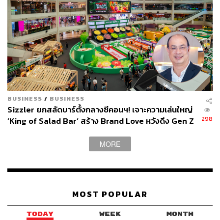
เอามาใช้ แล้วตอนนั้นมหาสารก็ใช้เนื้อไทยด้วย แถมเป็นเนื้อ
Secondary แต่ทำได้อร่อยแบบที่ลืมไม่ลง”
ถ้าใครจองได้ เมนูที่โบว์แนะนำว่าต้องสั่งก็คือ เนื้อใบพาย
Flat Iron, ลิ้นย่าง, ไข่ดอง, ซี่โครงหมูทอด
Mahasan (เปิดจองเป็นรอบ) ราคาเริ่มต้น 1,000-3,000 บาท
เปิดวันอังคาร-อาทิตย์ เวลา 16.30-21.30 น. แผนที่:
https://ma
BUSINESS
/
BUSINESS
ps.app.goo.gl/axdNdZDnzbRKh8LG6
Sizzler ยกสลัดบาร์ตั้งกลางซีคอนฯ! เจาะความเล่นใหญ่
298
‘King of Salad Bar’ สร้าง Brand Love หวังดึง Gen Z
ก่อนปูพรมสาขา ‘Specials’
MORE
MOST POPULAR
TODAY
WEEK
MONTH