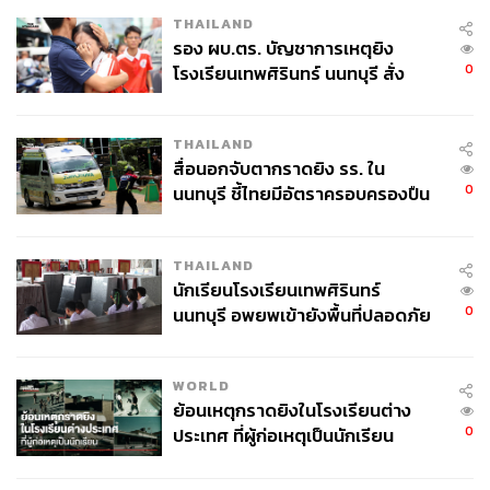
THAILAND
รอง ผบ.ตร. บัญชาการเหตุยิง
0
โรงเรียนเทพศิรินทร์ นนทบุรี สั่ง
ค้นหา 2 รอบยืนยันไร้คนติดค้าง พบ
ศพปู่-ย่าที่บ้านพักผู้ก่อเหตุ
THAILAND
สื่อนอกจับตากราดยิง รร. ใน
0
นนทบุรี ชี้ไทยมีอัตราครอบครองปืน
สูงในระดับต้นของภูมิภาค
THAILAND
นักเรียนโรงเรียนเทพศิรินทร์
0
นนทบุรี อพยพเข้ายังพื้นที่ปลอดภัย
ชั่วคราว หลังเหตุใช้อาวุธปืนภายใน
โรงเรียนคลี่คลาย
WORLD
ย้อนเหตุกราดยิงในโรงเรียนต่าง
0
ประเทศ ที่ผู้ก่อเหตุเป็นนักเรียน