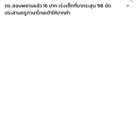
ตร.สอบพยานแล้ว 16 ปาก เร่งเช็กที่มากระสุน 98 นัด
...
ประสานครูภาษาไทยเข้าให้ปากคำ
News
Wealth
Pop
Podcast
Video
Now
Opinion
Careers
Events
Privacy
About
Contact
Policy
FOR
ADVERTISING
MEMBERSHIP