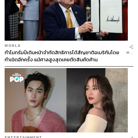
ของที่นี่เป็นพิเศษ
“ข้าวหน้าลิ้นเขาโรยกระเทียมเจียว ราดน้ำนิดหนึ่ง แต่เขา
ไม่ใช่ลิ้นสไตล์กรุบนะ เป็นสไตล์นิ่มที่มีความกรุบเบาๆ กิน
กับข้าวที่มีน้ำซอสแล้วเข้ากัน นัวดี”
WORLD
Ten Suns ไร้เทียมทาน 十光
ราคาเริ่มต้น 100-300 บาท เปิด
ทำไมทรัมป์เดินหน้าจำกัดสิทธิการได้สัญชาติอเมริกันโดย
...
วันอังคาร-เสาร์ เวลา 09.00-16.00 น. แผนที่:
https://maps.ap
กำเนิดอีกครั้ง แม้ศาลสูงสุดเคยตัดสินคัดค้าน
p.goo.gl/7bGBRUu9JctJGDis6
ENTERTAINMENT