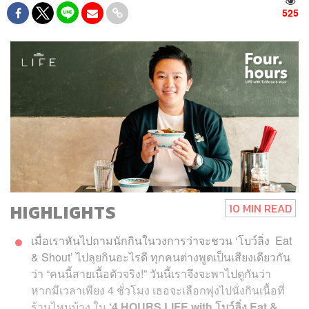
525
HIGHLIGHTS
10 MIN READ
เมื่อเราหันไปถามนักกินในวงการว่าจะชวน ‘โบว์ลิ่ง Eat
& Shout’ ไปลุยกินอะไรดี ทุกคนต่างพูดเป็นเสียงเดียวกัน
ว่า “คนนี้สายเนื้อตัวจริง!” วันนี้เราจึงจะพาไปดูกันว่า
หากมีเวลาเพียง 4 ชั่วโมง เธอจะเลือกพุ่งไปนั่งกินเนื้อที่
ร้านไหนบ้าง ใน
‘4 HOURS LIFE with โบว์ลิ่ง Eat &