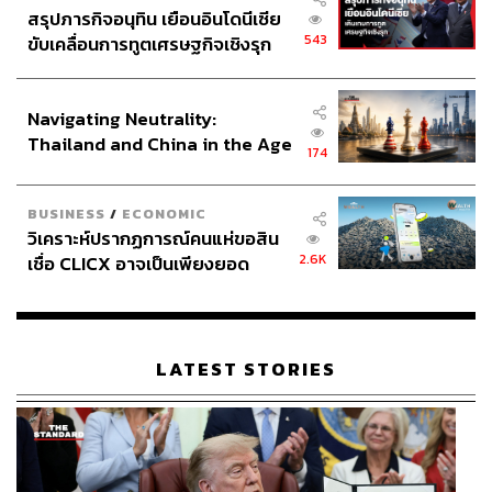
สรุปภารกิจอนุทิน เยือนอินโดนีเซีย
543
ขับเคลื่อนการทูตเศรษฐกิจเชิงรุก
ประกาศหุ้นส่วนยุทธศาสตร์ไทย –
อินโดนีเซีย
Navigating Neutrality:
Thailand and China in the Age
174
of a New Global Order
BUSINESS
/
ECONOMIC
วิเคราะห์ปรากฏการณ์คนแห่ขอสิน
2.6K
เชื่อ CLICX อาจเป็นเพียงยอด
ภูเขาน้ำแข็ง ของปัญหาหนี้ครัว
เรือนไทยที่ถูกซุกไว้
LATEST STORIES
Ten Suns
ร้านนี้อาจดังเรื่องก๋วยเตี๋ยวเนื้อมิชลินไกด์ แต่ด้วยความที่โบว์
เป็นสายเนื้อที่ชอบความกรุบ จึงแนะนำเมนู ‘ข้าวหน้าลิ้น’