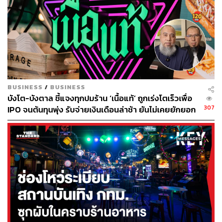
BUSINESS
/
BUSINESS
บังโต-บังตาล ชี้แจงทุกปมร้าน ‘เนื้อแท้’ ถูกเร่งโตเร็วเพื่อ
307
IPO จนต้นทุนพุ่ง รับจ่ายเงินเดือนล่าช้า ยันไม่เคยยักยอก
เงินประกันสังคม