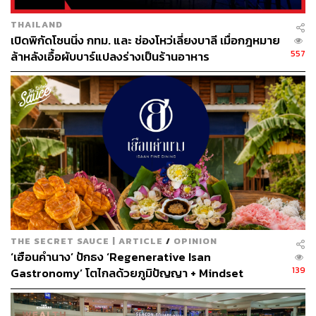
THAILAND
เปิดพิกัดโซนนิ่ง กทม. และ ช่องโหว่เลี่ยงบาลี เมื่อกฎหมาย
557
ล้าหลังเอื้อผับบาร์แปลงร่างเป็นร้านอาหาร
Mahasan (มหาสาร)
THE SECRET SAUCE | ARTICLE
/
OPINION
“โบว์ชอบมหาสารเพราะเขาสามารถเอาเนื้อส่วนรอง
‘เฮือนคำนาง’ ปักธง ‘Regenerative Isan
(Secondary Cut) มาทำให้มันดีจนเกินเนื้อส่วนนิยม (Primary
139
Gastronomy’ โตไกลด้วยภูมิปัญญา + Mindset
Cut) ได้” โบว์ลิ่งที่กินเนื้อของ Mahasan มาตั้งแต่ร้านเปิด
แรกๆ บอก และเล่าให้ฟังว่า “ถ้าย้อนกลับไปก่อนที่มหาสารจะ
ดัง เนื้อใบพายเป็นส่วนที่แทบไม่มีคนกิน มีน้อยร้านมากที่จะ