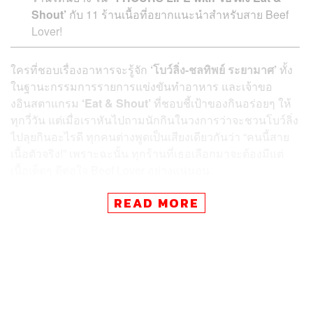
Shout’
กับ 11 ร้านเนื้อที่อยากแนะนำสำหรับสาย Beef
Lover!
ใครที่ชอบเรื่องอาหารจะรู้จัก
‘โบว์ลิ่ง-ชลทิพย์ ระยามาศ’
ทั้ง
ในฐานะกรรมการรายการแข่งขันทำอาหาร และเจ้าขอ
งอินสตาแกรม
‘Eat & Shout’
ที่ชอบชี้เป้าของกินอร่อยๆ ให้
ทุกวี่วัน แต่เมื่อเราหันไปถามนักกินในวงการว่าจะชวนโบว์ลิ่ง
ไปลุยกินอะไรดี ทุกคนต่างพูดเป็นเสียงเดียวกันว่า “คนนี้สาย
เนื้อตัวจริง!” เพราะฉะนั้น ทุกร้านที่เธอเลือกมาจะต้องมีแต่
เนื้อเด็ดๆ ดีต่อใจ Beef Lover อย่างแน่นอน
READ MORE
“โบว์ชอบกินเนื้อ เป็นมนุษย์ Beef Lover เพราะว่าเนื้อมันมี
เสน่ห์ แต่เนื้อที่ดีต้อง Perfect Cook นั่นคือสิ่งสำคัญ การที่โบว์
เลือกไปกินเนื้อสักร้านมันไม่ใช่เรื่องของราคา ไม่ใช่เรื่องของ
คัต แต่มันเป็นเรื่องของการ Cooking ที่เนื้อสุกตามที่เราสั่ง
พอดี แล้วผิวด้านนอกก็ต้องมีความกรอบเบาๆ จากการย่าง
(Crust) กลิ่นเนื้อต้องถูกจริตเรา นี่คือตอบโจทย์ชีวิตโบว์แล้ว”