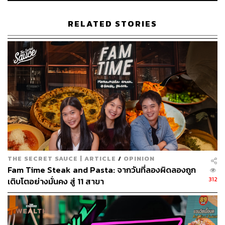
RELATED STORIES
วันนี้เราจึงจะพาไปดูกันว่า หากโบว์ลิ่ง Eat & Shout มีเวลา
เพียง 4 ชั่วโมง เธอจะเลือกพุ่งไปนั่งกินเนื้อที่ร้านไหนบ้าง ใน
‘4 HOURS LIFE with โบว์ลิ่ง Eat & Shout’
กับ 11 ร้าน
เนื้อที่อยากแนะนำสำหรับสาย Beef Lover!
THE SECRET SAUCE | ARTICLE
/
OPINION
Fam Time Steak and Pasta: จากวันที่ลองผิดลองถูก
312
เติบโตอย่างมั่นคง สู่ 11 สาขา