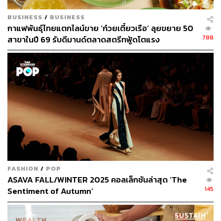
จอห้องครัว’
BUSINESS
/
BUSINESS
กาแฟพันธุ์ไทยแตกไลน์ขาย ‘ก๋วยเตี๋ยวเรือ’ ลุยขยาย 50
หลังจากเชฟเอียนปั่นจักรยานเสร็จ เชฟบอกว่ามีก๋วยเตี๋ยว
788
สาขาในปี 69 รับดีมานด์ตลาดสตรีทฟู้ดโตแรง
แนะนำ 2 ร้านใกล้ๆ สนามปั่นจักรยาน ถ้าหากวันไหนไม่รีบ
กลับบ้านก็จะแวะกินก๋วยเตี๋ยวที่นี่ ซึ่งร้านแรกก็คือร้านลานสุข
“ร้านลานสุขจะเป็นก๋วยเตี๋ยวน้ำใส เครื่องค่อนข้างอร่อยมาก
ไม่ว่าจะเป็นเครื่องต้มยำ หรือพวกลูกชิ้นปลาต่างๆ ร้านนี้ผม
กินบ่อยจนเดี๋ยวนี้ไม่ต้องสั่งเลย เมนูประจำของผมคือเกาเหลา
กับบะหมี่ ปรุงพริกน้ำส้มเยอะๆ เพราะชอบกินเปรี้ยว”
อ่านบทความฉบับเต็มต่อได้ที่:
https://thestandard.co/life/4-h
ours-life-with-chef-ian/
FASHION
/
POP
ASAVA FALL/WINTER 2025 คอลเล็กชันล่าสุด ‘The
145
Sentiment of Autumn’