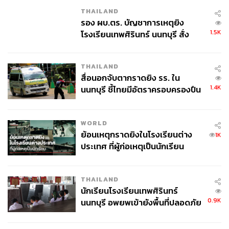
THAILAND
อย่างที่เฟยบอกว่าชอบร้านก๋วยเตี๋ยวแถวบ้านที่สุด ร้านนั้นคือ
รอง ผบ.ตร. บัญชาการเหตุยิง
ร้านก๋วยเตี๋ยวเรือตะกร้อทอง สำหรับคนอื่นก๋วยเตี๋ยวเรืออาจ
1.5K
โรงเรียนเทพศิรินทร์ นนทบุรี สั่ง
ต้องไปที่อนุสาวรีย์ชัยสมรภูมิ แต่สำหรับเฟยต้องไปที่ก๋วยเตี๋ยว
ค้นหา 2 รอบยืนยันไร้คนติดค้าง พบ
เรือตะกร้อทอง ที่นี่เป็นร้านก๋วยเตี๋ยวกินง่ายๆ เป็นร้าน
ศพปู่-ย่าที่บ้านพักผู้ก่อเหตุ
ก๋วยเตี๋ยวใกล้บ้าน มีความขลัง และด้วยน้ำซุปที่ข้นคลั่ก กิน
THAILAND
สื่อนอกจับตากราดยิง รร. ใน
แล้วเฟยถึงกับเหงื่อออก
1.4K
นนทบุรี ชี้ไทยมีอัตราครอบครองปืน
สูงในระดับต้นของภูมิภาค
เราเลยถามเฟยว่าแล้วก๋วยเตี๋ยวในแบบของเฟยต้องสั่งแบบ
ไหน เฟยบอกว่า “เล็ก ตก ชิ้น สด ไม่ตับ!” ส่วนขนาดชามที่ร้าน
WORLD
เขาจะมีเป็นชามเล็กและชามใหญ่ เราเลยถามเฟยว่ากินแบบ
ย้อนเหตุกราดยิงในโรงเรียนต่าง
1K
ไหน เฟยก็บอกกับเราว่า “ชามเล็กสิ ชามเล็กมันได้ฟีล เหมือน
ประเทศ ที่ผู้ก่อเหตุเป็นนักเรียน
TV Champion
เราเหมือนรู้สึกว่าเราชนะอะไรสักอย่างหนึ่ง
เหมือนเวลาคนเดินผ่านแล้วแบบโต๊ะนี้กินเยอะ รู้สึกภูมิใจ”
หลังจากที่ได้ลองชิมแล้ว อีกหนึ่งอย่างที่ไม่ควรพลาดคือขนม
THAILAND
ถ้วย ตัดรสเผ็ดได้ดีมาก
นักเรียนโรงเรียนเทพศิรินทร์
0.9K
นนทบุรี อพยพเข้ายังพื้นที่ปลอดภัย
อ่านบทความฉบับเต็มต่อได้ที่:
https://thestandard.co/life/4-h
ชั่วคราว หลังเหตุใช้อาวุธปืนภายใน
ours-life-with-foei-patara/
โรงเรียนคลี่คลาย