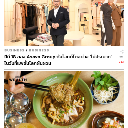
BUSINESS
/
BUSINESS
ปีที่ 18 ของ Asava Group กับโจทย์โตอย่าง ‘ไม่ประมาท’
241
ในวันที่แฟชั่นโลกผันผวน
ก๋วยเตี๋ยวหมูโบราณ ลานสุข จาก ‘4 HOURS LIFE with
เชฟเอียน พงษ์ธวัช เชฟนักปั่นกับกิจกรรมสบายๆ นอก