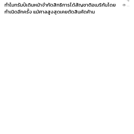
ทำไมทรัมป์เดินหน้าจำกัดสิทธิการได้สัญชาติอเมริกันโดย
...
กำเนิดอีกครั้ง แม้ศาลสูงสุดเคยตัดสินคัดค้าน
แซว จาก ‘4 HOURS LIFE with Moo Polpat ในย่าน
News
Wealth
Pop
สุขุมวิท ย่านคอมฟอร์ตโซนที่จูนชีวิตให้บาลานซ์ยิ่งขึ้น’
Podcast
Video
Now
Opinion
Careers
Events
Privacy
About
Contact
อีกร้านที่หมูแวะเวียนไปฝากกระเพาะตั้งแต่วัย 8-9 ขวบคือ
Policy
‘แซว’ ร้านก๋วยเตี๋ยวชื่อดังในย่านทองหล่อที่เปิดมาตั้งแต่ปี
FOR
พ.ศ. 2524 ตัวร้านจะเป็นเพียงห้องเล็กๆ หนึ่งห้องแต่ครึกครื้น
ADVERTISING
อยู่ตลอด แถมยังมีคนต่อคิวยาวออกมาหน้าร้านอีกต่างหาก
MEMBERSHIP
เมนูเบสิกของหมูคือ
เส้นเล็กแห้ง (70 บาท)
ซึ่งเป็นเมนูที่เจ้าตัว
สามารถกินวนซ้ำๆ 4-5 วันต่อสัปดาห์เลยทีเดียว