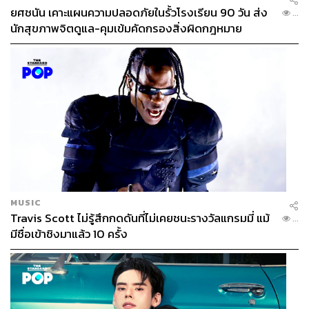
ยศชนัน เคาะแผนความปลอดภัยในรั้วโรงเรียน 90 วัน ส่ง
...
นักสุขภาพจิตดูแล-คุมเข้มคัดกรองสิ่งผิดกฎหมาย
ลิ้มเล่าซา พรพิมลเจ้าเก่า จาก ‘4 HOURS LIFE with เชฟ
แพม พิชญา แห่งร้านอาหาร POTONG กับพิกัด 11 ร้าน
เด็ดในย่านเยาวราช’
ร้านก๋วยเตี๋ยวบนถนนทรงวาดที่เดินจากเยาวราชแค่ไม่กี่นาที
MUSIC
ถ้าใครมาเที่ยวย่านนี้บ่อยๆ ต้องเคยเห็นแน่นอน เพราะร้านตั้ง
Travis Scott ไม่รู้สึกกดดันที่ไม่เคยชนะรางวัลแกรมมี่ แม้
...
อยู่ระหว่างซอกตึก แถมยังคนเยอะตลอดด้วย
มีชื่อเข้าชิงมาแล้ว 10 ครั้ง
“แพมรู้จักร้านลิ้มเล่าซาก็เพราะคุณแม่เหมือนกัน แต่ว่าคน
ส่วนใหญ่ยังไม่ค่อยรู้จัก แต่ขนาดคนไม่รู้จักเยอะยังหมดไว
มาก เมื่อก่อนร้านจะเปิดเฉพาะตอนกลางคืนเท่านั้น ประมาณ
2-3 ทุ่มก็หมดแล้ว ร้านจะตั้งอยู่ในซอกตึก ระหว่างซอกจะ