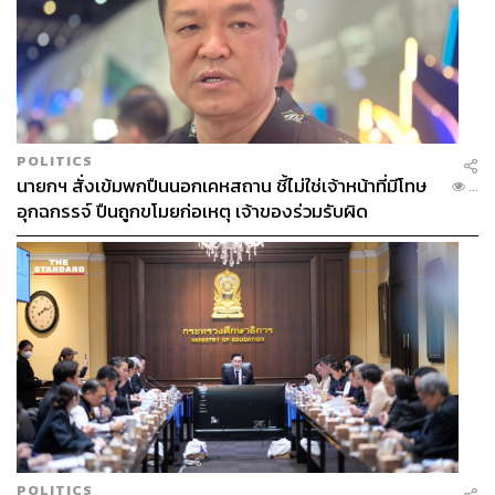
ขายดีที่สุด “เดี๋ยวคอยดูเฟอร์นิเจอร์นะ” เฮียบ้วยใช้คำว่า
‘เฟอร์นิเจอร์’ แทนเครื่องต่างๆ ที่อัดแน่นมาบนบะหมี่
อ่านบทความฉบับเต็มต่อได้ที่:
https://thestandard.co/life/4-h
ours-life-with-chef-ton/
POLITICS
นายกฯ สั่งเข้มพกปืนนอกเคหสถาน ชี้ไม่ใช่เจ้าหน้าที่มีโทษ
...
อุกฉกรรจ์ ปืนถูกขโมยก่อเหตุ เจ้าของร่วมรับผิด
POLITICS