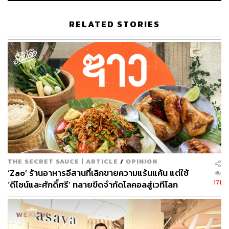
ร้านเย็นตาโฟเจ้าดังเจ้าโปรดของชาวคอนแวนต์ เมนูเด็ดที่เม
แนะนำให้สั่งคือ ‘เกาเหลาแห้งเย็นตาโฟ’ เพราะถ้าใส่เส้นมัน
RELATED STORIES
จะแย่งซอสเย็นตาโฟไปเสียหมด แล้วรสชาติจะจืด หรือถ้า
ใครอยากกินเส้นให้สั่ง ‘เส้นใหญ่แห้งเย็นตาโฟ’ โดยราคาจะ
เริ่มต้น 60-80 บาทต่อชาม
“เย็นตาโฟ JC เป็นร้านที่พ่อชอบซื้อมาให้กินบ่อยมากๆ เรา
รู้จักร้านนี้เพราะเขาเลย แล้วโรงเรียนของเราก็อยู่ใกล้ๆ แถว
นี้มีเย็นตาโฟหลายเจ้า แต่เย็นตาโฟ JC คือร้านที่เราชอบที่สุด
เพราะรู้สึกว่าไม่ต้องปรุงเพิ่มก็อร่อย เขาจะใส่น้ำมันกระเทียม
เจียวเยอะๆ หอมๆ ผักบุ้งที่นี่กรอบกว่าที่อื่นด้วย”
อ่านบทความฉบับเต็มต่อได้ที่:
https://thestandard.co/life/4-h
THE SECRET SAUCE | ARTICLE
/
OPINION
ours-with-may-after-you/
‘Zao’ ร้านอาหารอีสานที่เลิกขายความแร้นแค้น แต่ใช้
171
‘ดีไซน์และศักดิ์ศรี’ ทลายขีดจำกัดโลคอลสู่เวทีโลก