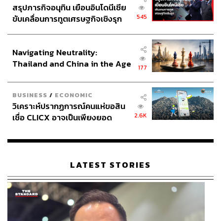
สรุปภารกิจอนุทิน เยือนอินโดนีเซีย
545
ขับเคลื่อนการทูตเศรษฐกิจเชิงรุก
เฮียบ้วยก๋วยเตี๋ยวหมูสูตรโบราณ จาก ‘4 HOURS LIFE
ประกาศหุ้นส่วนยุทธศาสตร์ไทย –
with ‘Chef Ton’ เชฟมิชลินสตาร์แนะนำ 10 ร้านสตรีท
อินโดนีเซีย
ฟู้ดในดวงใจ’
Navigating Neutrality:
Thailand and China in the Age
177
of a New Global Order
เลยจากย่านสีลมไปหน่อยก็จะมีย่านลุมพินี วิทยุ ที่เชฟไปบ่อย
ด้วยการเข้า-ออกร้าน Baan Restaurant “Thai Family
BUSINESS
/
ECONOMIC
Recipes” ร้านในละแวกร้านที่เจ้าตัวไปกินบ่อยคือก๋วยเตี๋ยว
วิเคราะห์ปรากฏการณ์คนแห่ขอสิน
2.6K
เฮียบ้วยในซอยโปโลที่เปิดมากว่า 23 ปี และเป็นที่ถูกใจของ
เชื่อ CLICX อาจเป็นเพียงยอด
ภูเขาน้ำแข็ง ของปัญหาหนี้ครัว
เหล่าคนดังอีกด้วย
เรือนไทยที่ถูกซุกไว้
“เป็นร้านที่อร่อยมาก เกี๊ยวและก๋วยเตี๋ยวอร่อย เวลาไปกินก็สั่ง
เหมือนเดิมแต่ไม่เหมือนเดิมตรงไม่สั่งเส้นใหญ่ กินเป็นบะหมี่
LATEST STORIES
แทนเพราะต้องกินกับเกี๊ยว” บะหมี่ในเวอร์ชันของเชฟยังคง
เป็นแบบแห้งเพื่อลิ้มรสเครื่องแบบเต็มๆ
ทางเฮียบ้วยเจ้าของร้านเองก็ยังเล่าว่าบะหมี่แห้งเป็นเมนูที่