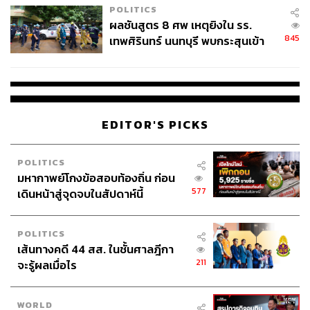
POLITICS
ผลชันสูตร 8 ศพ เหตุยิงใน รร.
845
เทพศิรินทร์ นนทบุรี พบกระสุนเข้า
จุดสำคัญ ‘ศีรษะ-หน้าอก’ ครูถูกยิง
4 นัด จากระยะไกล
EDITOR'S PICKS
POLITICS
มหากาพย์โกงข้อสอบท้องถิ่น ก่อน
577
เดินหน้าสู่จุดจบในสัปดาห์นี้
POLITICS
เส้นทางคดี 44 สส. ในชั้นศาลฎีกา
211
จะรู้ผลเมื่อไร
WORLD