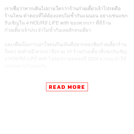
เราเชื่อว่าหากเดินไปถามใครว่าร้านก๋วยเตี๋ยวเจ้าโปรดคือ
ร้านไหน คำตอบที่ได้ต้องแทบไม่ซ้ำกันแน่นอน อย่างเช่นแขก
รับเชิญใน
4 HOURS LIFE with
ของพวกเรา ที่มีร้าน
ก๋วยเตี๋ยวเจ้าประจำไม่ซ้ำกันเลยสักคนเดียว
และเพื่อเป็นการเอาใจคนกินเส้นที่อยากลองชิมก๋วยเตี๋ยวร้าน
ใหม่ๆ ส่งท้ายปี พวกเราจึงรวม 10 ร้านก๋วยเตี๋ยวที่แขกรับเชิญ
4 HOURS LIFE with
โปรดปรานตลอดปี 2024 มาแนะนำให้
ทุกคนตามไปลองกัน
ถ้าใครพร้อมแล้วมาดูกันเลยว่าจะมีร้านไหนบ้าง และร้าน
READ MORE
โปรดของทุกคนจะเป็นร้านเดียวกับแขกรับเชิญคนไหนบ้าง
หรือเปล่า