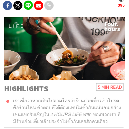
395
HIGHLIGHTS
5 MIN READ
เราเชื่อว่าหากเดินไปถามใครว่าร้านก๋วยเตี๋ยวเจ้าโปรด
คือร้านไหน คำตอบที่ได้ต้องแทบไม่ซ้ำกันแน่นอน อย่าง
เช่นแขกรับเชิญใน
4 HOURS LIFE with
ของพวกเรา ที่
มีร้านก๋วยเตี๋ยวเจ้าประจำไม่ซ้ำกันเลยสักคนเดียว