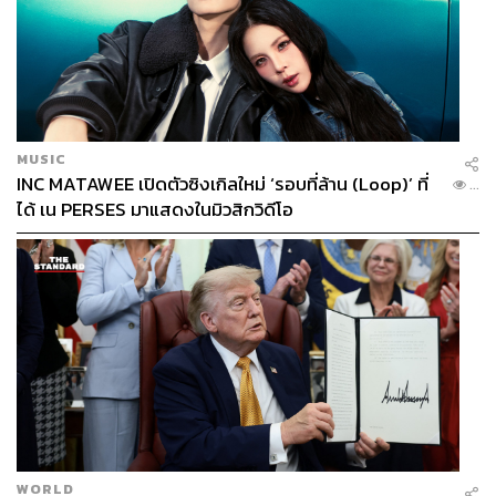
มีหน้าต่างเก่าๆ เขาจะตั้งโต๊ะตรงนั้นเลย เมนูอร่อยของเขาคือ
บะหมี่แห้ง จะใส่จิ๊กโฉ่ว ไม่ใช่ซีอิ๊วดำ รสชาติจะมีความเปรี้ยว
ปรุงกำลังพอดี และทีเด็ดอีกอย่างหนึ่งคือ เกี๊ยวปลาปั้นด้วยมือ”
อ่านบทความฉบับเต็มต่อได้ที่:
https://thestandard.co/life/4-h
ours-life-with-chef-pam/
MUSIC
INC MATAWEE เปิดตัวซิงเกิลใหม่ ‘รอบที่ล้าน (Loop)’ ที่
...
ได้ เน PERSES มาแสดงในมิวสิกวิดีโอ
WORLD