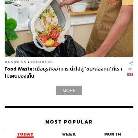
BUSINESS
/
BUSINESS
Food Waste: เมื่อธุรกิจอาหาร นำไปสู่ ‘ขยะล่องหน’ ที่เรา
633
ไม่เคยมองเห็น
MORE
ก๋วยเตี๋ยวเรือตะกร้อทอง จาก ‘4 HOURS LIFE with
MOST POPULAR
Foei Patara ในสถานที่ที่บาลานซ์ทั้งกิจกรรมและความ
ชิล’
TODAY
WEEK
MONTH