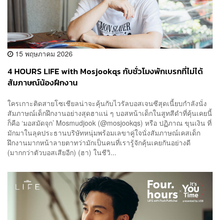
15 พฤษภาคม 2026
4 HOURS LIFE with Mosjookqs กับชั่วโมงพักเบรกที่ไม่ได้
สัมภาษณ์น้องฝึกงาน
ใครเกาะติดสายโซเชียลน่าจะคุ้นกับไวรัลบอสเจนซีสุดเนี้ยบกำลังนั่ง
สัมภาษณ์เด็กฝึกงานอย่างสุดฮาแน่ ๆ บอสหน้าเด็กในสูทสีดำที่คุ้นเคยนี้
ก็คือ ‘มอสมัดจุก’ Mosmudjook (@mosjookqs) หรือ ปฏิภาณ ขุนเงิน ที่
มักมาในลุคประธานบริษัทหนุ่มพร้อมเลขาคู่ใจนั่งสัมภาษณ์เคสเด็ก
ฝึกงานมากหน้าลายตาทว่ามักเป็นคนที่เรารู้จักคุ้นเคยกันอย่างดี
(มากกว่าตัวบอสเสียอีก) (ฮา) ในชีวิ...