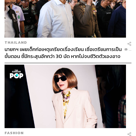
Eighteenth Amendment (380 บาท)
ชื่อค็อกเทลตัวนี้มา
THAILAND
จากข้อกฎหมายในยุค Prohibition ผู้คนเริ่มทำสุราบริโภคเอง
นายกฯ เผยเด็กก่อเหตุเครียดเรื่องเรียน เชื่อเตรียมการเป็น
...
เพราะถูกคำสั่งห้ามซื้อขาย ทีมบาร์จึงเกิดไอเดียหยิบยกสิ่งที่
ขั้นตอน ชี้มีกระสุนอีกกว่า 30 นัด หากไม่จบชีวิตตัวเองอาจ
เรียกว่า Tepache (เครื่องดื่มที่ได้จากการหมักเปลือกสับปะรด
สูญเสียเพิ่ม
ที่นิยมดื่มในเม็กซิโก) นำมาผสมกับเตกีลาเพื่อให้ปริมาณ
แอลกอฮอล์สูงขึ้น จากนั้นเติมน้ำดองและน้ำแร่อัดก๊าซเพื่อ
สมดุลรสชาติ แก้วนี้อย่าลืมจิบแล้วเคี้ยวหอมดองกับพริก
หวานตามเข้าไปด้วย
FASHION