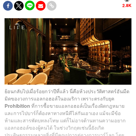
2.8K
ย้อนกลับไปเมื่อร้อยกว่าปีที่แล้ว นี่คือห้วงประวัติศาสตร์อันมืด
มิดของวงการแอลกอฮอล์ในอเมริกา เพราะตรงกับยุค
Prohibition
ที่การซื้อขายแอลกอฮอล์เป็นเรื่องผิดกฎหมาย
และการไปบาร์ก็ต้องหาทางหนีทีไล่กันเอาเอง แม้จะมีข้อ
ห้ามและสารพัดบทลงโทษ แต่ก็ไม่อาจต้านทานความอยาก
แอลกอฮอล์ของผู้คนได้ ในช่วงวิกฤตเช่นนี้ยังเกิด
ประดิษฐกรรมหลายสิ่งที่มีคุณูปการต่อวงการบาร์โลก โดย