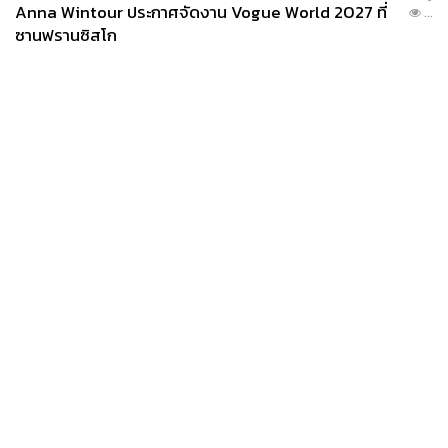
Anna Wintour ประกาศจัดงาน Vogue World 2027 ที่
...
ซานฟรานซิสโก
News
Wealth
Pop
Podcast
Video
Now
Opinion
Careers
Events
Privacy
About
Contact
Policy
FOR
ADVERTISING
MEMBERSHIP