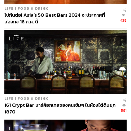
แน่นอนว่ามาทั้งทีก็ควรนั่งที่หน้าบาร์ แต่หากมาเป็นกลุ่มก๊วน
ก็อาจเลือกโต๊ะ Semi-Private ที่นั่งรวมกลุ่มกันได้ 5-6 คนแบบ
LIFE | FOOD & DRINK
สบายๆ หรือจะนั่งฟังเพลงที่มุมข้างเวทีก็ไม่เลว
ไปกันต่อ! Asia’s 50 Best Bars 2024 จะประกาศที่
438
ฮ่องกง 16 ก.ค. นี้
LIFE | FOOD & DRINK
161 Crypt Bar บาร์ค็อกเทลของคนเข้มๆ ในห้องใต้ดินยุค
581
1870