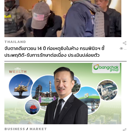
THAILAND
จับตาคดีเยาวชน 14 ปี ก่อเหตุยิงในห้าง กรมพินิจฯ ชี้
...
ประพฤติดี-รับการรักษาต่อเนื่อง ประเมินปล่อยตัว
ตามติดด้วยกลิ่นอายไทยๆ อีกสักดริงก์
Thaification (400
บาท)
ที่ได้แรงบันดาลใจมาจากแตงโมปลาแห้ง และแทนที่
แตงโมด้วยมังคุดเพื่อสื่อถึงกระบวนการ Thaification อีกที
หนึ่ง ดริงก์นี้เบสด้วยวอดก้าและเติมรสชาติด้วยมังคุดกับลูก
พลัม เคลือบผงพลัมที่ขอบแก้ว ก่อนที่จะแต่งกลิ่นด้วยส้มซ่า
พร้อมใส่หมูแผ่นในแก้วมาให้กินแกล้ม
BUSINESS
/
MARKET