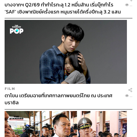
บางจากฯ Q2/69 ทำกำไรทะลุ 1.2 หมื่นล้าน เริ่มบุ๊กกำไร
...
‘SAF’ เชิงพาณิชย์ครั้งแรก หนุนรายได้ครึ่งปีทะลุ 3.2 แสน
ล้าน
FILM
ตาโขน เตรียมฉายที่เทศกาลภาพยนตร์ไทย ณ ประเทศ
...
บราซิล