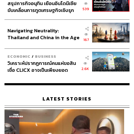
สรุปภารกิจอนุทิน เยือนอินโดนีเซีย
539
ขับเคลื่อนการทูตเศรษฐกิจเชิงรุก
ประกาศหุ้นส่วนยุทธศาสตร์ไทย –
อินโดนีเซีย
Navigating Neutrality:
Thailand and China in the Age
167
of a New Global Order
ECONOMIC
/
BUSINESS
วิเคราะห์ปรากฏการณ์คนแห่ขอสิน
2.6K
เชื่อ CLICX อาจเป็นเพียงยอด
ภูเขาน้ำแข็ง ของปัญหาหนี้ครัว
เรือนไทยที่ถูกซุกไว้
LATEST STORIES