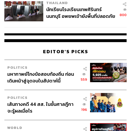
THAILAND
จ่ายหนี้-แอบระบุแบรนด์
นักเรียนโรงเรียนเทพศิรินทร์
800
นนทบุรี อพยพเข้ายังพื้นที่ปลอดภัย
ชั่วคราว หลังเหตุใช้อาวุธปืนภายใน
โรงเรียนคลี่คลาย
EDITOR'S PICKS
POLITICS
เริ่มที่
Modern Siam (380 บาท)
ไอเดียของแก้วนี้เกิดจากการ
มหากาพย์โกงข้อสอบท้องถิ่น ก่อน
559
เดินหน้าสู่จุดจบในสัปดาห์นี้
หยิบขนมไทยอย่างช่อม่วงมาแยกองค์ประกอบและตีความ
ใหม่ให้อยู่ในแก้ว เช่น การนำสุราไทยไป Fat-Washed กับมัน
หมู หรือการนำเหล้าที่เบสด้วยไวน์ขาวแล้วเติมสมุนไพรกับ
POLITICS
แอลกอฮอล์ไปอินฟิวส์กับพริกหรือโฟมครีมนุ่มๆ ที่มีส่วนผสม
เส้นทางคดี 44 สส. ในชั้นศาลฎีกา
ของฟักกับงา เป็นแก้วที่มีรส Savory ไม่หนักเกินไปสำหรับ
196
จะรู้ผลเมื่อไร
การสั่งเป็นแก้วแรก
WORLD