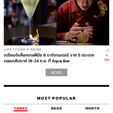
LIFE | FOOD & DRINK
เตรียมจิบค็อกเทลฝีมือ 8 บาร์เทนเดอร์ จาก 5 ประเทศ
ผู้ที่ต้องการความเป็นส่วนตัวหรือมาฉลองเนื่องในโอกาส
108
ตลอดสัปดาห์ 19-24 ก.ย. ที่ Aqua Bar
พิเศษ สามารถจองห้องส่วนตัวที่อยู่ชั้นบนได้ ส่วนใครที่ยัง
ติดพันกับการงานแต่ก็อยากจิบ บริเวณด้านหลังบาร์มีมุมเล็กๆ
MORE
พร้อมปลั๊กไฟให้คุณได้ทำงานและจิบได้อย่างเต็มที่แบบไม่
ขัดจังหวะ Work-Life Balance
MOST POPULAR
TODAY
WEEK
MONTH