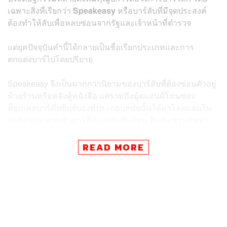
เฉพาะสิ่งที่เรียกว่า
Speakeasy
หรือบาร์ลับที่มีจุดประสงค์
ต้องทำให้ลับเพื่อหลบซ่อนจากรัฐและเจ้าหน้าที่ตำรวจ
แต่ยุคปัจจุบันคำนี้ได้กลายเป็นชื่อเรียกประเภทและการ
ตกแต่งบาร์ไปโดยปริยาย
Speakeasy จึงเป็นมากกว่านิยามของบาร์ลับที่ต้องซ่อนตัวอยู่
ท้ายร้านหรือหลังตู้หนังสือ แต่รวมถึงมู้ดแอนด์โทนของ
ค็อกเทลบาร์ที่หยิบจับองค์ประกอบสมัยนั้นให้มาโลดแล่นใน
ยุคปัจจุบัน ทางเข้าบาร์ที่ต้องสลับซับซ้อน ลึกลับ ชวนค้นหา
กลายเป็นลูกเล่นและถูกลดความสำคัญลง เพราะผู้คนไม่ต้อง
หลบๆ ซ่อนๆ ในการจิบแอลกอฮอล์อีกต่อไป
READ MORE
ความลึกลับกลายเป็นพล็อตสนุกและปูพื้นบรรยากาศให้แก่ผู้
มาเยือน ก่อนที่จะเข้าไปนั่งและสั่งเครื่องดื่มเหมือนกับ
‘2463
Speakeasy’
ค็อกเทลบาร์แห่งนี้