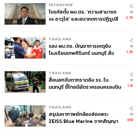
INTERVIEW
ไขรหัสตั้ง ผบ.ตร. ‘ความสามารถ
2.7K
vs อาวุโส’ และอนาคตการปฏิรูปสี
กากี กับ พล.ต.อ. เอก อังสนานนท์
THAILAND
รอง ผบ.ตร. บัญชาการเหตุยิง
1.3K
โรงเรียนเทพศิรินทร์ นนทบุรี สั่ง
ค้นหา 2 รอบยืนยันไร้คนติดค้าง พบ
ศพปู่-ย่าที่บ้านพักผู้ก่อเหตุ
THAILAND
สื่อนอกจับตากราดยิง รร. ใน
The Taste
1.1K
นนทบุรี ชี้ไทยมีอัตราครอบครองปืน
2463 ที่ปรากฏบนชื่อบาร์ คือ พ.ศ. ที่ตรงกับยุค Prohibition
สูงในระดับต้นของภูมิภาค
พอดี (ค.ศ. 1920) เดาไม่ยากเลยว่าซิกเนเจอร์ค็อกเทลที่นี่ต้อง
เกี่ยวพันกับยุคนี้เป็นแน่
THAILAND
สรุปมหากาพย์กล้องส่องพระ
818
ZEISS Blue Marine จากสัญญา
ผลิต 8.3 ล้าน สู่ข้อพิพาท ‘มา
เวลล์ฯ’ ฟ้อง ‘โทน บางแค’ ผิดนัด