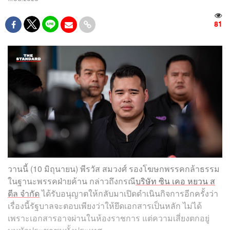
81
วานนี้ (10 มิถุนายน) พีรวัส สมวงศ์ รองโฆษกพรรคกล้าธรรม
ในฐานะพรรคฝ่ายค้าน กล่าวถึงกรณี
บริษัท ซิน เคอ หยวน ส
ตีล จำกัด
ได้รับอนุญาตให้กลับมาเปิดดำเนินกิจการอีกครั้งว่า
เรื่องนี้รัฐบาลจะตอบเพียงว่าให้ยึดเอกสารเป็นหลัก ไม่ได้
เพราะเอกสารอาจผ่านในห้องราชการ แต่ความเสี่ยงตกอยู่