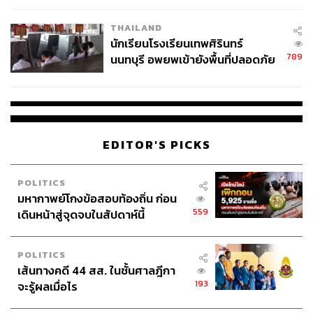
เวลล์ฯ’ ฟ้อง ‘โทน บางแค’ ผิดนัด
THAILAND
จ่ายหนี้-แอบระบุแบรนด์
นักเรียนโรงเรียนเทพศิรินทร์
789
นนทบุรี อพยพเข้ายังพื้นที่ปลอดภัย
ชั่วคราว หลังเหตุใช้อาวุธปืนภายใน
โรงเรียนคลี่คลาย
EDITOR'S PICKS
POLITICS
มหากาพย์โกงข้อสอบท้องถิ่น ก่อน
559
เดินหน้าสู่จุดจบในสัปดาห์นี้
POLITICS
เส้นทางคดี 44 สส. ในชั้นศาลฎีกา
193
จะรู้ผลเมื่อไร