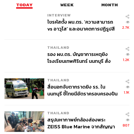
TODAY
WEEK
MONTH
INTERVIEW
ไขรหัสตั้ง ผบ.ตร. ‘ความสามารถ
2.7K
vs อาวุโส’ และอนาคตการปฏิรูปสี
กากี กับ พล.ต.อ. เอก อังสนานนท์
THAILAND
รอง ผบ.ตร. บัญชาการเหตุยิง
1.2K
โรงเรียนเทพศิรินทร์ นนทบุรี สั่ง
ค้นหา 2 รอบยืนยันไร้คนติดค้าง พบ
ศพปู่-ย่าที่บ้านพักผู้ก่อเหตุ
THAILAND
สื่อนอกจับตากราดยิง รร. ใน
1.1K
นนทบุรี ชี้ไทยมีอัตราครอบครองปืน
สูงในระดับต้นของภูมิภาค
THAILAND
สรุปมหากาพย์กล้องส่องพระ
807
ZEISS Blue Marine จากสัญญา
ผลิต 8.3 ล้าน สู่ข้อพิพาท ‘มา