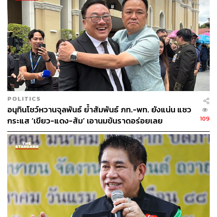
พีรวัสกล่าวทิ้งท้ายว่า กรณีซิน เคอ หยวน ยังไม่จบ ตราบใดที่
รัฐบาลยังไม่เปิดข้อมูลทั้งหมด ตราบใดที่นายกรัฐมนตรีไม่
กล้าออกมาตอบคำถาม และตราบใดที่ประชาชนยังสงสัยว่า
เหล็กผ่านจริงหรือแค่เอกสารผ่าน ฝ่ายค้านจะไม่ปล่อยให้เรื่อง
นี้ถูกกลบใต้โต๊ะราชการอย่างแน่นอน
“เหล็กหนึ่งเส้นไม่ได้แบกแค่เสาและคาน แต่มันแบกชีวิตคน
แบกครอบครัว และแบกศรัทธาของประชาชนต่อรัฐ ถ้านา
POLITICS
ยกฯ ยังตอบไม่ได้ว่าใครอยู่หลังการปลดล็อกครั้งนี้ ก็อย่าเพิ่ง
อนุทินโชว์หวานจุลพันธ์ ย้ำสัมพันธ์ ภท.-พท. ยังแน่น แซว
บอกให้ประชาชนเชื่อ เพราะวันนี้ประชาชนไม่ได้ต้องการคำ
109
กระแส ‘เขียว-แดง-ส้ม’ เอานมข้นราดอร่อยเลย
ปลอบใจจากรัฐบาล แต่ต้องการความจริง และต้องการเห็น
หน้าไอ้โม่งที่คอยบงการอยู่หลังม่าน” พีรวัสกล่าว
TAGS:
พีรวัส สมวงศ์
พรรคกล้าธรรม
บริษัท ซิน เคอ หยวน สตีล จำกัด