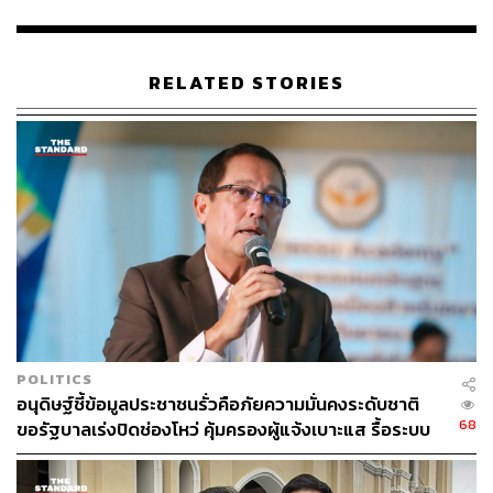
“นี่ไม่ใช่ข้อกล่าวหา แต่เป็นคำถามที่เกิดจากความเงียบของ
รัฐบาล ถ้าไม่มีอะไรต้องปิดบัง นายกฯ ต้องออกมาตอบ ไม่ใช่
RELATED STORIES
ปล่อยให้เอกสารพูดแทนความจริง และไม่ใช่ปล่อยให้ ‘ไอ้
โม่ง’ กลายเป็นผู้มีอำนาจตัวจริงเหนือระบบราชการไทย” พีร
วัสกล่าว
พีรวัสย้ำว่า ฝ่ายค้านไม่ได้ขัดขวางผู้ประกอบการที่ทำถูกต้อง
ตามกฎหมาย แต่ไม่อาจยอมให้ความปลอดภัยของประชาชน
ถูกนำไปแลกกับความสะดวกของทุนใหญ่ และไม่ยอมให้
ระบบราชการกลายเป็นตรายางให้ใครเดินเครื่องได้โดยไม่
ต้องรับผิดชอบต่อสังคม
“ประเทศนี้ต้องไม่มีมาตรฐานสองชั้น ชั้นหนึ่งสำหรับคนจนที่
POLITICS
ถูกตรวจทุกเม็ด ถูกบี้ทุกใบอนุญาต แต่อีกชั้นหนึ่งสำหรับทุน
อนุดิษฐ์ชี้ข้อมูลประชาชนรั่วคือภัยความมั่นคงระดับชาติ
ใหญ่ที่มีไอ้โม่งคอยเปิดทางให้ หากรัฐบาลยังปล่อยให้ภาพนี้
68
ขอรัฐบาลเร่งปิดช่องโหว่ คุ้มครองผู้แจ้งเบาะแส รื้อระบบ
เกิดขึ้น ก็เท่ากับบอกประชาชนว่า กฎหมายไทยแข็งกับคนเล็ก
ใช้งบไซเบอร์
แต่อ่อนยวบกับคนมีอำนาจ” พีรวัสกล่าว