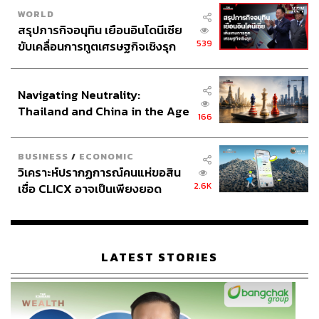
WORLD
สรุปภารกิจอนุทิน เยือนอินโดนีเซีย
539
ขับเคลื่อนการทูตเศรษฐกิจเชิงรุก
ประกาศหุ้นส่วนยุทธศาสตร์ไทย –
อินโดนีเซีย
Navigating Neutrality:
Thailand and China in the Age
166
of a New Global Order
BUSINESS
/
ECONOMIC
วิเคราะห์ปรากฏการณ์คนแห่ขอสิน
2.6K
เชื่อ CLICX อาจเป็นเพียงยอด
ภูเขาน้ำแข็ง ของปัญหาหนี้ครัว
เรือนไทยที่ถูกซุกไว้
LATEST STORIES