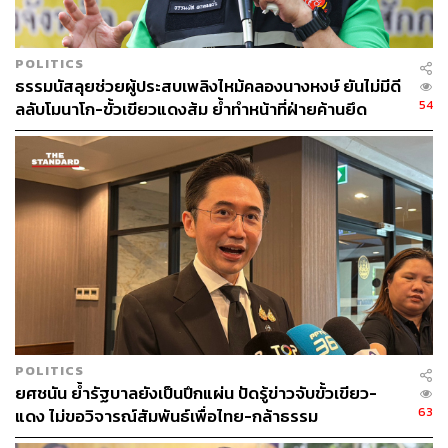
POLITICS
ธรรมนัสลุยช่วยผู้ประสบเพลิงไหม้คลองนางหงษ์ ยันไม่มีดี
81
54
ลลับโมนาโก-ขั้วเขียวแดงส้ม ย้ำทำหน้าที่ฝ่ายค้านยึด
ประโยชน์ประชาชน
ABOUT THE AUTHOR
THE STANDARD TEAM
กองบรรณาธิการ THE STANDARD
POLITICS
ยศชนัน ย้ำรัฐบาลยังเป็นปึกแผ่น ปัดรู้ข่าวจับขั้วเขียว-
63
แดง ไม่ขอวิจารณ์สัมพันธ์เพื่อไทย-กล้าธรรม