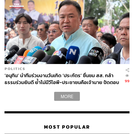
POLITICS
‘อนุทิน’ นำทีมร่วมงานวันเกิด ‘ประภัตร’ ชื่นชม สส. กล้า
99
ธรรมร่วมยินดี ย้ำไม่มีวีไอพี-ประชาชนคือเจ้านาย ปัดตอบ
ปมปรับ ครม. เร็วๆ นี้
MORE
MOST POPULAR