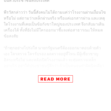
บนหัวประชาชนทั้งประเทศ
พีรวัสกล่าวว่า วันนี้สังคมไม่ได้ถามแค่ว่าโรงงานผ่านเงื่อนไข
หรือไม่ แต่ถามว่าเหล็กผ่านจริง หรือแค่เอกสารผ่าน และเหตุ
ใดโรงงานที่เคยเป็นข้อกังขาใหญ่ของประเทศ จึงกลับมาเดิน
เครื่องได้ ทั้งที่ยังไม่มีใครออกมาชี้แจงต่อสาธารณะให้หมด
ข้อสงสัย
“ถ้าทุกอย่างโปร่งใส นายกรัฐมนตรีต้องออกมาตอบด้วยตัว
เอง ใครตรวจ ใครรับรอง ผลตรวจอยู่ที่ไหน มีผู้เชี่ยวชาญ
อิสระหรือไม่ และหลังเปิดโรงงานแล้ว จะสุ่มตรวจเหล็ก
อย่างไร อย่าให้ประชาชนรู้สึกว่า ถ้าเป็นคนจนทำผิดนิดเดียว
ถูกไล่บี้ถึงหน้าบ้าน แต่ถ้าเป็นทุนใหญ่ มีเงินก้อนใหญ่ มีสาย
สัมพันธ์ใหญ่ กลับมี ‘ไอ้โม่ง’ คอยวิ่งเต้น คอยเปิดประตู คอยปู
READ MORE
พรมแดงให้เดินผ่านแบบไม่เกรงหน้าอินทร์หน้าพรหม“ พีรวัส
กล่าว
พีรวัสกล่าวต่อว่า เหล็กไม่ใช่สินค้าธรรมดา แต่เป็นสิ่งที่อยู่ใน
บ้าน โรงเรียน โรงพยาบาล สะพาน และอาคารสาธารณะ