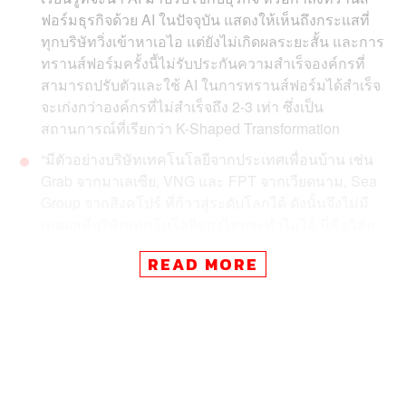
ฟอร์มธุรกิจด้วย AI ในปัจจุบัน แสดงให้เห็นถึงกระแสที่
ทุกบริษัทวิ่งเข้าหาเอไอ แต่ยังไม่เกิดผลระยะสั้น และการ
ทรานส์ฟอร์มครั้งนี้ไม่รับประกันความสำเร็จองค์กรที่
สามารถปรับตัวและใช้ AI ในการทรานส์ฟอร์มได้สำเร็จ
จะเก่งกว่าองค์กรที่ไม่สำเร็จถึง 2-3 เท่า ซึ่งเป็น
สถานการณ์ที่เรียกว่า K-Shaped Transformation
“มีตัวอย่างบริษัทเทคโนโลยีจากประเทศเพื่อนบ้าน เช่น
Grab จากมาเลเซีย, VNG และ FPT จากเวียดนาม, Sea
Group จากสิงคโปร์ ที่ก้าวสู่ระดับโลกได้ ดังนั้นจึงไม่มี
เหตุผลที่บริษัทเทคโนโลยีของไทยจะทำไม่ได้ นี่คือวิสัย
ทัศน์ของ KBTG ในอีก 5 ปีข้างหน้า”
READ MORE
KBTG ตั้งเป้าที่จะเพิ่ม Productivity อย่างต่อเนื่อง โดยตั้ง
เป้าให้ 20% ของโค้ดทั้งหมด ถูกเขียนโดย AI ภายในสิ้น
ปีนี้ จากปัจจุบันอยู่ที่ 10% ซึ่งจะช่วยให้ KBTG ทำงานได้
เร็วขึ้น 2 เท่าใน 3 ปีข้างหน้า โดยใช้จำนวนคนเท่าเดิม
สิ่งสำคัญคือการเปลี่ยนวิธีคิดจาก ‘Plus AI’ มาเป็น ‘AI
Plus’ ซึ่งเป็นเรื่องที่ยากและต้องใช้เวลา เรืองโรจน์เชื่อ