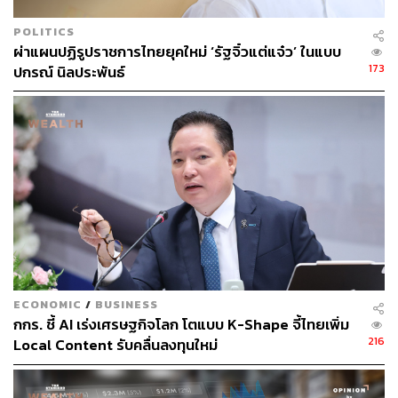
เวทีโลก
POLITICS
ผ่าแผนปฏิรูปราชการไทยยุคใหม่ ‘รัฐจิ๋วแต่แจ๋ว’ ในแบบ
“มีตัวอย่างบริษัทเทคโนโลยีจากประเทศเพื่อนบ้าน เช่น Grab
173
ปกรณ์ นิลประพันธ์
จากมาเลเซีย, VNG และ FPT จากเวียดนาม, Sea Group จาก
สิงคโปร์ ที่ก้าวสู่ระดับโลกได้ ดังนั้นจึงไม่มีเหตุผลที่บริษัท
เทคโนโลยีของไทยจะทำไม่ได้ นี่คือวิสัยทัศน์ของ KBTG ใน
อีก 5 ปีข้างหน้า”
เพื่อก้าวสู่เป้าหมายที่วางไว้
KBTG มี 5 กลยุทธ์หลักเพื่อนำ AI
มาช่วยยกระดับองค์กร
AI for Banking Business โดยนำ AI มาสนับสนุนกา
รดำเนินงานหลักของธนาคาร
AI for IT Delivery and Operation โดยนำ AI มาใช้ใน
การพัฒนาซอฟต์แวร์และการดำเนินงาน Back Office
ECONOMIC
/
BUSINESS
AI and Data Platform โดยสร้างแพลตฟอร์มที่รองรับ
กกร. ชี้ AI เร่งเศรษฐกิจโลก โตแบบ K-Shape จี้ไทยเพิ่ม
การสร้าง AI
216
Local Content รับคลื่นลงทุนใหม่
Compliance การควบคุมและกำกับดูแล AI
AI for Business Outside คือการนำ AI ออกไปสร้าง