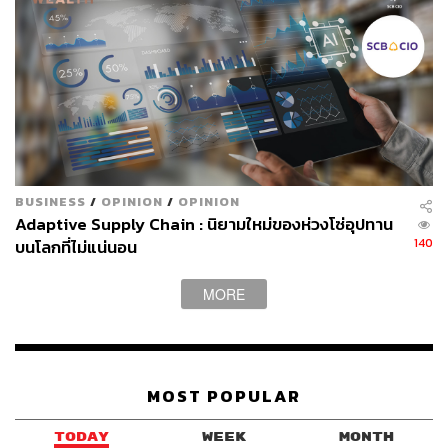
ธุรกิจภายนอก
BUSINESS
/
OPINION
/
OPINION
Adaptive Supply Chain : นิยามใหม่ของห่วงโซ่อุปทาน
140
บนโลกที่ไม่แน่นอน
MORE
สำหรับปีนี้ KBTG ตั้งเป้าที่จะเพิ่ม Productivity อย่างต่อเนื่อง
MOST POPULAR
โดยตั้งเป้าให้ 20% ของโค้ดทั้งหมด ถูกเขียนโดย AI ภายใน
สิ้นปีนี้ จากปัจจุบันอยู่ที่ 10% ซึ่งจะช่วยให้ KBTG ทำงานได้
TODAY
WEEK
MONTH