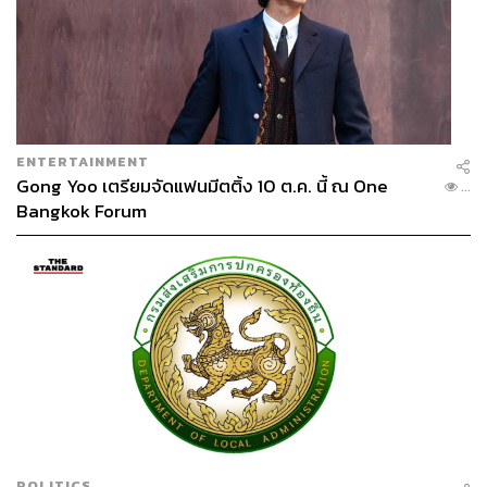
ENTERTAINMENT
Gong Yoo เตรียมจัดแฟนมีตติ้ง 10 ต.ค. นี้ ณ One
...
Bangkok Forum
สิ่งสำคัญคือการเปลี่ยนวิธีคิดจาก ‘Plus AI’ มาเป็น ‘AI Plus’
ซึ่งเป็นเรื่องที่ยากและต้องใช้เวลา เรืองโรจน์เชื่อว่าหัวใจ
สำคัญของการปลดล็อกคุณค่าของ AI คือ ข้อมูล (Data) เป็น
เหมือนกระดุมเม็ดแรก เพราะ AI กิน Data เป็นอาหาร บริษัท
ที่มี Data ที่ดีและเยอะ และมีการปกป้องข้อมูลที่ดี จะเป็นผู้
ชนะ
POLITICS