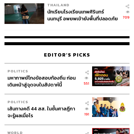
THAILAND
จ่ายหนี้-แอบระบุแบรนด์
เทคโนโลยีภายในมาเป็น Platform Ecosystem ที่ทำงานร่วม
นักเรียนโรงเรียนเทพศิรินทร์
กับพันธมิตรระดับโลก เช่น AI Governance Alliance ของ
709
นนทบุรี อพยพเข้ายังพื้นที่ปลอดภัย
World Economic Forum เป็นหนึ่งใน 250 บริษัทของโลก, AI
ชั่วคราว หลังเหตุใช้อาวุธปืนภายใน
Alliance ของ Meta และ IBM เน้น open source AI เพื่อการ
โรงเรียนคลี่คลาย
สร้าง trustworthy AI โดยKBTG เป็นบริษัทไทยแรกใน Asia
Pacific ที่เข้าร่วมในด้านนี้
EDITOR'S PICKS
ปัจจัยสำคัญที่ช่วยธุรกิจให้ทำ AI Transformation สำเร็จ
จากประสบการณ์ของ KBTG ในการทำ AI Transformation
POLITICS
มหากาพย์โกงข้อสอบท้องถิ่น ก่อน
พบว่าการทำ Agentic AI นั้นยากกว่าที่คิดไว้มาก แต่ก็ได้รับ
551
เดินหน้าสู่จุดจบในสัปดาห์นี้
ประโยชน์มหาศาล ปัจจัยสำคัญในการทำให้ AI
Transformation ประสบความสำเร็จคือ
เลือก Use Case ที่ถูกต้อง ต้องเลือกงานที่เหมาะสมกับ
POLITICS
การนำ AI มาใช้
เส้นทางคดี 44 สส. ในชั้นศาลฎีกา
ข้อมูลเพียงพอและมีคุณภาพ เพราะ AI ต้องการข้อมูลที่
191
จะรู้ผลเมื่อไร
ดีและถูกต้องเพื่อการตัดสินใจที่แม่นยำ หากข้อมูลผิด
พลาด AI ก็จะตัดสินใจผิดพลาดตามไปด้วย
WORLD