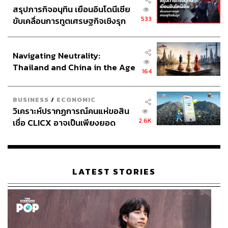
การปรับปรุงกระบวนการ (Process Transformation)
สรุปภารกิจอนุทิน เยือนอินโดนีเซีย
การนำ AI มาใช้ต้องควบคู่ไปกับการปรับปรุง
533
ขับเคลื่อนการทูตเศรษฐกิจเชิงรุก
กระบวนการทำงาน หากไม่แก้กระบวนการ AI ก็ไม่
ประกาศหุ้นส่วนยุทธศาสตร์ไทย –
สามารถแสดงศักยภาพได้อย่างเต็มที่
อินโดนีเซีย
ระบบกำกับดูแล (Governance) Agentic AI ค่อนข้างน่า
Navigating Neutrality:
กลัวเพราะมันตัดสินใจได้เอง ดังนั้นจึงจำเป็นต้องมี
Thailand and China in the Age
164
ระบบควบคุมและกำกับดูแล (Guardrail) ที่ดี
of a New Global Order
ทักษะด้าน AI (Human in the loop) ยังคงต้องมีคนเข้า
มาเกี่ยวข้องและกำกับดูแล AI เสมอ โดยเฉพาะในงานที่
BUSINESS
/
ECONOMIC
วิเคราะห์ปรากฏการณ์คนแห่ขอสิน
สำคัญหรือมีความเสี่ยงสูง
2.6K
เชื่อ CLICX อาจเป็นเพียงยอด
ผู้นำ (AI Plus Mindset) ผู้นำองค์กรต้องมีแนวคิดแบบ AI
ภูเขาน้ำแข็ง ของปัญหาหนี้ครัว
Plus คือให้ AI เป็นจุดเริ่มต้นของการคิดและผลักดันให้
เรือนไทยที่ถูกซุกไว้
เกิดการเปลี่ยนแปลงอย่างเต็มที่ แทนที่จะคิดแบบ Plus
AI คือ ทำงานแบบเดิม แล้วนำ AI มาเสริม
LATEST STORIES
เรืองโรจน์ย้ำว่า AI Transformation เป็นการเดินทางระยะยาว
ของธุรกิจที่แตกต่างจาก Digital Transformation ในอดีตอย่าง
มาก โดยเฉพาะในเรื่องของความเร็วของเทคโนโลยีและ
ขอบเขตของการเปลี่ยนแปลง