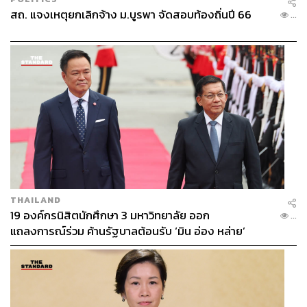
สถ. แจงเหตุยกเลิกจ้าง ม.บูรพา จัดสอบท้องถิ่นปี 66
...
เร่งสร้าง Business Value ด้วย AI
วรรณลภย์ วิสิฐธรรม Assistant Managing Director –
Intelligence Engineering and Data Technology, KBTG บอก
ว่า AI เป็นตัวเร่งนวัตกรรมใหม่ๆ ผ่านการพัฒนาไอเดียของ
พนักงานให้เกิดขึ้นจริง จากในอดีตที่การทดสอบไอเดียใหม่ๆ
อาจใช้เวลา 30 วัน ปัจจุบันสามารถทดสอบได้ภายใน 1 วัน
KBTG พัฒนาสิ่งที่เรียกว่า ‘AI and Data Playground’ ซึ่งเป็น
แพลตฟอร์มที่ช่วยให้พนักงานทดสอบไอเดียของตัวเองได้ง่าย
ขึ้น และนำไอเดียที่ผ่านการทดสอบแล้วออกไปสู่การใช้งาน
THAILAND
19 องค์กรนิสิตนักศึกษา 3 มหาวิทยาลัย ออก
จริงให้เร็วที่สุด
...
แถลงการณ์ร่วม ค้านรัฐบาลต้อนรับ ‘มิน อ่อง หล่าย’
ปัจจุบันมีพนักงานกว่า 1,000 คน ที่เข้ามาร่วมสร้าง AI Agent
ใน AI and Data Playground และมี AI Agent กว่า 10 ตัวที่
ทำงานอยู่บน Production แล้ว ซึ่งช่วยลดเวลาการทำงานได้
เร็วกว่าวิธีเดิมถึง 10 เท่า