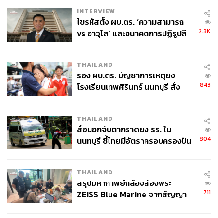
เร็วขึ้น 2 เท่าใน 3 ปีข้างหน้า โดยใช้จำนวนคนเท่าเดิม
INTERVIEW
ไขรหัสตั้ง ผบ.ตร. ‘ความสามารถ
อย่างไรก็ดี KBTG ไม่ได้ต้องการใช้ AI เข้ามาแทนที่คน
2.3K
vs อาวุโส’ และอนาคตการปฏิรูปสี
ทั้งหมด แต่เน้นการเพิ่มขีดความสามารถของคนให้มี
กากี กับ พล.ต.อ. เอก อังสนานนท์
ประสิทธิภาพมากขึ้น ทำให้คนมีความสุขและมีส่วนร่วมใน
การทำงานมากขึ้น และในช่วงสิ้นปีนี้ KBTG จะมีการปรับ
THAILAND
รอง ผบ.ตร. บัญชาการเหตุยิง
โครงสร้างองค์กรครั้งใหญ่ (KBTG 3.0) เพื่อรองรับการเติบโต
843
โรงเรียนเทพศิรินทร์ นนทบุรี สั่ง
ในอีก 5 ปีข้างหน้า และส่งเสริมให้พนักงานมี Multi-skill และ
ค้นหา 2 รอบยืนยันไร้คนติดค้าง พบ
เข้าใจในตรรกะทางธุรกิจมากขึ้น และพัฒนาจาก Software
ศพปู่-ย่าที่บ้านพักผู้ก่อเหตุ
Engineer สู่ Business Technology Engineer
THAILAND
สื่อนอกจับตากราดยิง รร. ใน
เรืองโรจน์กล่าวต่อว่า การจะทำให้ KBTG ก้าวสู่ระดับโลกจะ
804
นนทบุรี ชี้ไทยมีอัตราครอบครองปืน
ต้องขยายบทบาทและสร้าง Ecosystem ที่แข็งแกร่งขึ้น ไม่ว่า
สูงในระดับต้นของภูมิภาค
จะเป็นการขยายสู่ต่างประเทศ ซึ่งปัจจุบันมีทีมงานในจีน,
เวียดนาม และอินโดนีเซีย โดยมีเป้าหมายที่จะส่งเสริมคนไทย
THAILAND
ให้เติบโตในระดับภูมิภาค
สรุปมหากาพย์กล้องส่องพระ
711
ZEISS Blue Marine จากสัญญา
KBTG เริ่มนำความสามารถด้านเทคโนโลยีระดับโลกไปช่วย
ผลิต 8.3 ล้าน สู่ข้อพิพาท ‘มา
เวลล์ฯ’ ฟ้อง ‘โทน บางแค’ ผิดนัด
บริษัทภายนอก และเปลี่ยนบทบาทจากองค์กรผู้พัฒนา