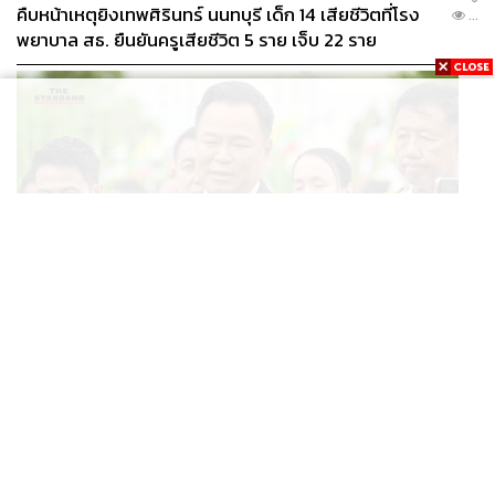
ปัจจุบัน AI ช่วยเขียนโค้ดไปแล้ว 10 ล้านบรรทัด คิดเป็น 10%
คืบหน้าเหตุยิงเทพศิรินทร์ นนทบุรี เด็ก 14 เสียชีวิตที่โรง
...
ของโค้ดทั้งหมดที่ KBTG เขียน และช่วยลดต้นทุนไปแล้ว 32
พยาบาล สธ. ยืนยันครูเสียชีวิต 5 ราย เจ็บ 22 ราย
ล้านบาทในครึ่งปีแรก
POLITICS
อนุทินบอกโรมปมทุจริตสอบท้องถิ่น นายกฯไม่มีหน้าที่ดู
...
TOR แต่มีหน้าที่หาคนผิดมาลงโทษ
อีกส่วนสำคัญคือ
การกำกับดูแลและคุณภาพของ AI ให้เป็นไป