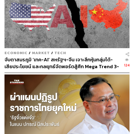
AI ซึ่งเป็น AI ที่ทำงานได้อิสระเพื่อบรรลุเป้าหมายที่มนุษย์
กำหนดไว้ และ 15% ของงานประจำในแต่ละวันจะถูกทำด้วย
Agentic AI ภายในปี 2028”
อย่างไรก็ตาม เรืองโรจน์เตือนว่าความคาดหวังต่อ Agentic
AI ในปัจจุบันอาจจะสูงเกินจริง อิงจากรายงานของ Gartner ที่
ระบุว่า Agentic AI อยู่บนยอดสุดของ Hype Cycle แปลว่า
ความคาดหวังอยู่สูงกว่าความเป็นจริงเยอะมาก หลังจากนั้น
ECONOMIC
/
MARKET
/
TECH
จับตาสมรภูมิ ‘เทค-AI’ สหรัฐฯ-จีน เจาะลึกหุ้นกลุ่มได้-
จะค่อยๆ ถูกปรับลดความคาดหวังลงมา และในอีก 3 ปีข้าง
124
เสียประโยชน์ และกลยุทธ์จัดพอร์ตสู้ศึก Mega Trend 3-
หน้า ก็จะค่อยๆ เข้าสู่จุดสมดุล
5 ปีข้างหน้า
เป้าหมาย KBTG สู่บริษัทเทคโนโลยีระดับโลก
เรืองโรจน์บอกว่า ปัจจุบัน KBTG ก้าวขึ้นเป็นหนึ่งในบริษัท
เทคโนโลยีชั้นนำระดับเอเชียแปซิฟิกแล้ว สะท้อนจากรางวัล
หลายด้าน (16 รางวัลในครึ่งปีนี้ และคาดว่าจะได้ถึง 30
รางวัลภายในสิ้นปี) แต่เป้าหมายสูงสุดของ KBTG คือการเป็น
บริษัทเทคโนโลยีระดับโลก และเป็นบริษัทเรือธงของไทยใน