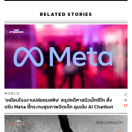
แน่นอนว่า องค์กรที่สามารถปรับตัวและใช้ AI ในการทรานส์
RELATED STORIES
ฟอร์มได้สำเร็จจะเก่งกว่าองค์กรที่ไม่สำเร็จถึง 2-3 เท่า ซึ่งเป็น
สถานการณ์ที่เรียกว่า K-Shaped Transformation
WORLD
‘เหมือนโรงงานปล่อยมลพิษ’ สรุปคดีศาลนิวเม็กซิโก สั่ง
37
ปรับ Meta ชี้กระทบสุขภาพจิตเด็ก คุมเข้ม AI Chatbot
“Gen AI โมเมนต์จบไปนานแล้ว ก่อนจะเปลี่ยนมาสู่ Agentic