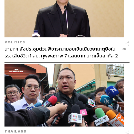
POLITICS
นายกฯ สั่งประชุมด่วนพิจารณามอบเงินเยียวยาเหตุยิงใน
...
รร. เสียชีวิต 1 ลบ. ทุพพลภาพ 7 แสนบาท บาดเจ็บสาหัส 2
แสนบาท บาดเจ็บเล็กน้อย 1 แสนบาท
ด้าน จิรัฎฐ์ ศรีสวัสดิ์ Assistant Managing Director –
Software Development Excellence, KBTG กล่าวเสริมว่า
KBTG ได้นำ AI Coding Assistant มาใช้กับ Software
Engineer กว่า 600 คน ซึ่งช่วยเพิ่ม Productivity ได้กว่า 45%
THAILAND