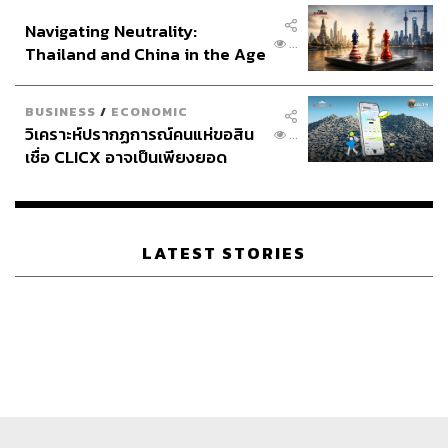
อินโดนีเซีย
ที่ผ่านมานโยบายการอนุรักษ์และพัฒนาเมืองเก่าใน
Navigating Neutrality:
ประเทศไทยยังขาดแผนแม่บทการอนุรักษ์และพัฒนาเมืองเก่า
...
Thailand and China in the Age
อีก 12 เมือง รวมถึงเมืองเก่ากาญจนบุรีด้วย ซึ่งแนวทางการ
of a New Global Order
อนุรักษ์สำหรับเมืองเก่ากาญจนบุรียังมิได้รวมถึงย่านสถานที่
ใกล้เมืองที่เกี่ยวพันกับเรื่องราวประวัติศาสตร์สมัย
BUSINESS
/
ECONOMIC
สงครามโลกครั้งที่ 2 แม้สถานที่เหล่านั้นจะมีเรื่องราวเชื่อม
วิเคราะห์ปรากฏการณ์คนแห่ขอสิน
...
โยงกับประวัติศาสตร์ของเมืองเก่าก็ตาม แล้วอย่างนี้นัก
เชื่อ CLICX อาจเป็นเพียงยอด
ภูเขาน้ำแข็ง ของปัญหาหนี้ครัว
อนุรักษ์และนักวางแผนควรปกป้องมรดกหรือสิ่งที่มีคุณค่า
เรือนไทยที่ถูกซุกไว้
อะไรในกาญจนบุรี? เมืองนี้มีประวัติศาสตร์อย่างไรและน่า
สนใจแค่ไหนกัน?
LATEST STORIES
ในประวัติศาสตร์ เมืองกาญจนบุรีมีความสัมพันธ์แนบแน่นกับ
ที่ตั้งของเมืองอันเป็นจุดสำคัญทางยุทธศาสตร์ ด้วยความเป็น
จุดบรรจบของแม่น้ำสายใหญ่ 2 สายที่แบ่งเขตแดนระหว่างไร่
นาและป่าเขา พระบาทสมเด็จพระพุทธยอดฟ้าจุฬาโลก
มหาราช รัชกาลที่ 1 ทรงก่อตั้งเมืองกาญจนบุรีเมื่อต้นคริสต์
ศตวรรษที่ 19 ให้เป็นเมืองหน้าด่านรับศึกพม่า เมื่อปี 2378
พระบาทสมเด็จพระนั่งเกล้าเจ้าอยู่หัว รัชกาลที่ 3 ทรงโปรด
ให้ขุดคูเมือง ก่อกำแพงอิฐ สร้างประตู และป้อมปราการ ใน