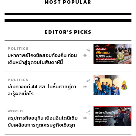
ภาพ: ปริญญา ชูแก้ว
MOST POPULAR
ถึงอย่างไรตอนนี้ก็ยังไม่มีแผนแม่บท ไม่มีแผนปฏิบัติการหรือ
งบประมาณในการอนุรักษ์และพัฒนาย่านเมืองเก่ากาญจนบุรี
เลย งานที่เป็นกุญแจสำคัญคือการเก็บข้อมูลบันทึก
EDITOR'S PICKS
ประวัติศาสตร์และเรื่องราวของชาวเมือง อาคาร และสถานที่
ในเมืองที่มีคุณค่าควรแก่การอนุรักษ์ที่ยังคงเหลืออยู่ในช่วง
POLITICS
สมัยสงครามโลกครั้งที่ 2 นอกเหนือไปจากสมัยรัชกาลที่ 1-3
มหากาพย์โกงข้อสอบท้องถิ่น ก่อน
...
ช่วงตั้งเมืองรับศึกพม่า ที่เหลือแค่ความทรงจำกับซากกำแพง
เดินหน้าสู่จุดจบในสัปดาห์นี้
เมืองซึ่งเป็นโบราณสถานที่ยังคงเหลืออยู่เท่านั้น โดยคำ
แนะนำจากนักอนุรักษ์และพัฒนามืออาชีพ และการมีส่วน
POLITICS
ร่วมของประชาชนโดยเฉพาะคนในท้องถิ่น จากนั้นจึงนำมา
เส้นทางคดี 44 สส. ในชั้นศาลฎีกา
...
วางแผนกำหนดเป็นแผนอนุรักษ์และพัฒนาทั้งตัวเมืองและ
จะรู้ผลเมื่อไร
ชาวเมือง ซึ่งต้องครอบคลุมถึงเรื่องงบประมาณสนับสนุน
สิทธิประโยชน์ทางภาษี กฎระเบียบ งบประมาณควรมีให้ ไม่
เพียงสำหรับสถานที่ในความดูแลของราชการ แต่รวม
WORLD
สรุปภารกิจอนุทิน เยือนอินโดนีเซีย
ทรัพย์สินของเอกชนที่นับเป็นมรดกเมือง อันที่จริงงานแบบนี้
...
ขับเคลื่อนการทูตเศรษฐกิจเชิงรุก
ควรเกิดขึ้นกับทุกเมืองเก่า
ประกาศหุ้นส่วนยุทธศาสตร์ไทย –