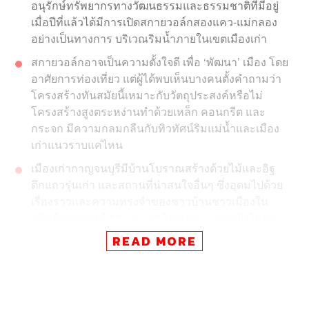
อนุรักษ์ทรัพยากรทางวัฒนธรรมและธรรมชาติที่มีอยู่
เมื่อปีที่แล้วได้มีการเปิดสกายวอล์กสองแคว-แม่กลอง
อย่างเป็นทางการ บริเวณริมน้ำภายในเขตเมืองเก่า
สกายวอล์กอาจเป็นความตั้งใจดี เพื่อ ‘พัฒนา’ เมือง โดย
อาศัยการท่องเที่ยว แต่ผู้ได้พบเห็นบางคนตั้งคำถามว่า
โครงสร้างทันสมัยนี้เหมาะกับวัตถุประสงค์หรือไม่
โครงสร้างสูงตระหง่านทำด้วยเหล็ก คอนกรีต และ
กระจก มีความกลมกลืนกับทิวทัศน์ริมแม่น้ำและเมือง
เก่าแนวราบแค่ไหน
เมืองเก่ากาญจนบุรีมีบ้านโบราณสร้างด้วยไม้และอิฐ
ตึกแถวรุ่นเก่า และสถานที่น่าสนใจอื่นๆ ซึ่งอุดมไปด้วย
เรื่องราวและความทรงจำของชาวบ้านชาวเมืองใน
คริสต์ศตวรรษที่ 19 และ 20 โดยเฉพาะอย่างยิ่งในยุค
เข็ญระหว่างสงครามโลกครั้งที่ 2 กาญจนบุรีมี
READ MORE
ประวัติศาสตร์ โบราณคดี สถาปัตยกรรม วัฒนธรรม วิถี
ชีวิต และสภาพแวดล้อมทางธรรมชาติให้เรียนรู้ได้
มากมาย