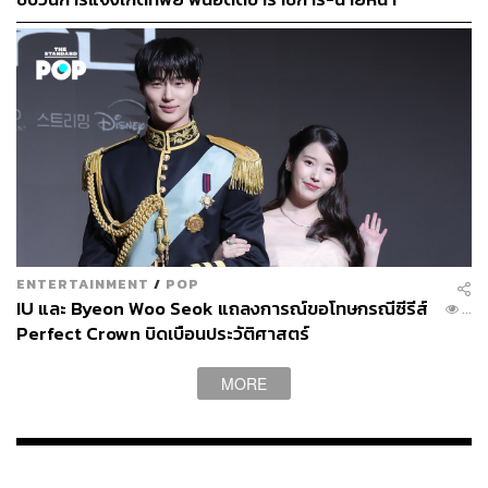
ให้ชมและใช้เวลาอยู่ในเมืองเก่าได้นานมากขึ้น ซึ่งเป็นการ
ช่วยธำรงคุณภาพชีวิตของชาวเมืองซึ่งเป็นผู้มีส่วนได้ส่วนเสีย
หลักและช่วยสนับสนุนเศรษฐกิจของเมืองได้ด้วย จะดีกว่า
หรือไม่
ENTERTAINMENT
/
POP
IU และ Byeon Woo Seok แถลงการณ์ขอโทษกรณีซีรีส์
...
Perfect Crown บิดเบือนประวัติศาสตร์
MORE
ทางเดินริมแม่น้ำในเขตสกายวอล์กสองแคว-แม่กลอง