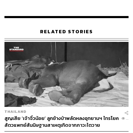
ของการอนุรักษ์และพัฒนาเหล่านี้ได้เกิดขึ้นในประเทศไทย
สถานที่ท่องเที่ยวแห่งใหม่ในกาญจนบุรีเป็นตัวอย่างของการ
สวนทางระหว่างการพัฒนาโครงการใหม่และการอนุรักษ์
ทรัพยากรทางวัฒนธรรมและธรรมชาติที่มีอยู่ เมื่อปีที่แล้วได้
RELATED STORIES
มีการเปิดสกายวอล์กสองแคว-แม่กลองอย่างเป็นทางการ ซึ่ง
ก็คือทางเดินยกระดับ สูง 12 เมตร ยาว 150 เมตร ทำด้วย
เหล็กและกระจก ที่สร้างขึ้นริมน้ำภายในเขตเมืองเก่า
เมืองเก่ากาญจนบุรีมีบ้านโบราณสร้างด้วยไม้และอิฐ ตึกแถว
รุ่นเก่า และสถานที่น่าสนใจอื่นๆ ซึ่งอุดมไปด้วยเรื่องราวและ
ความทรงจำของชาวบ้านชาวเมืองในคริสต์ศตวรรษที่ 19
และ 20 โดยเฉพาะอย่างยิ่งในยุคเข็ญระหว่างสงครามโลก
ครั้งที่ 2 กาญจนบุรีมีประวัติศาสตร์ โบราณคดี สถาปัตยกรรม
วัฒนธรรม วิถีชีวิต และสภาพแวดล้อมทางธรรมชาติให้เรียน
รู้ได้มากมาย
THAILAND
สูญเสีย ‘เจ้าจิ๋วน้อย’ ลูกช้างป่าพลัดหลงอุทยานฯ ไทรโยค
...
สัตวแพทย์สันนิษฐานสาเหตุเกิดจากภาวะไตวาย
เฉียบพลัน