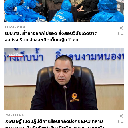
ร้อนอบอ้าวจะมีคนอยากขึ้นไปเที่ยวสกายวอล์กที่ปราศจากที่
ร่มเงาไหม พอฝนตกพื้นกระจกจะลื่นหรือไม่ ชาวเมืองเองจะ
ใช้สกายวอล์กบ้างไหม
THAILAND
แทนที่จะเอาเงินงบประมาณราชการไปสร้างและดูแลสิ่งปลูก
รมช.ศธ. ย้ำลาออกก็ไม่รอด สั่งสอบวินัยเด็ดขาด
...
สร้างราคาแพงเพื่อกระตุ้นการท่องเที่ยวแต่เพียงอย่างเดียว
ผอ.โรงเรียน ล่วงละเมิดเด็กหญิง 11 คน
การนำงบประมาณจำนวนนี้ไปใช้กับชาวบ้านเพื่อให้การ
ศึกษาและอนุรักษ์เรื่องราวในท้องถิ่น รวมถึงอาคารเก่าที่อยู่
ในสภาพทรุดโทรมไม่กี่แห่งที่ยังเหลืออยู่ เพื่อให้กลับมามีชีวิต
และใช้งานได้ต่อ จะมีประโยชน์ต่อคนรุ่นหลัง จะดีกว่าไหม นี่
ไม่ใช่คำถามชวนทะเลาะ แต่ชวนให้ฉุกคิด เพราะสกายวอล์
กก็สร้างเสร็จไปแล้ว บางคนอาจจะชอบมัน และบางคนก็อาจ
มาเที่ยวชม
ตอนนี้สิ่งที่ดีที่สุดคือการใช้สกายวอล์กให้เป็นประโยชน์ได้
มากที่สุดต่อความเป็นเมืองเก่ากาญจนบุรีได้หรือไม่ แล้วเรา
ควรต้องทำอย่างไร เพื่อให้เมืองเก่ากาญจนบุรีอนุรักษ์มรดก
POLITICS
เจเศรษฐ์ เปิดปฏิบัติการย้อนเกล็ดมังกร EP.3 ทลาย
อย่างอื่นของเมืองไว้ได้นอกจากแนวกำแพงเมืองสมัย ร.1 ที่
...
ขบวนการแจ้งเกิดทิพย์ ฟันอดีตข้าราชการ-นายหน้า
ยังคงเห็นได้ในปัจจุบัน คนที่มาเที่ยวสกายวอล์กก็จะมีสิ่งอื่นๆ