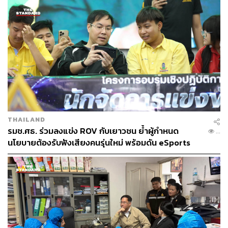
THAILAND
สะพานพื้นกระจกบนสกายวอล์กสองแคว-แม่กลอง
รมช.ศธ. ร่วมลงแข่ง ROV กับเยาวชน ย้ำผู้กำหนด
...
ภาพ: ปริญญา ชูแก้ว
นโยบายต้องรับฟังเสียงคนรุ่นใหม่ พร้อมดัน eSports
เด็กไทยสู่ระดับอาชีพ
สกายวอล์กอาจเป็นความตั้งใจดี เพื่อ ‘พัฒนา’ เมือง โดยอาศัย
การท่องเที่ยว แต่ผู้ได้พบเห็นบางคนตั้งคำถามว่าโครงสร้าง
ทันสมัยนี้เหมาะกับวัตถุประสงค์หรือไม่ โครงสร้างสูง
ตระหง่านทำด้วยเหล็ก คอนกรีต และกระจก มีความกลมกลืน
กับทิวทัศน์ริมแม่น้ำและเมืองเก่าแนวราบแค่ไหน เกิดการ
บดบังไม่ให้ชาวเมืองเห็นภูเขาหรือเปล่า ในวันแดดจ้าและ