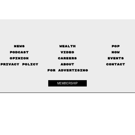
News
Wealth
Pop
Podcast
Video
Now
Opinion
Careers
Events
Privacy Policy
About
Contact
FOR ADVERTISING
MEMBERSHIP
© 2017-
2026
The Standard. All rights reserved.