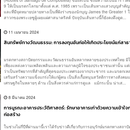
(Routes of Santiago de Compostela) ของสเปน ซึ่งมีความเป็นมาราวศต
9 ให้เป็นมรดกโลกมาตั้งแต่ ค.ศ. 1985 เพราะเป็นเส้นทางแสวงบุญสำคั
และที่มีจุดหมายปลายทางเป็นที่ฝังร่างของนักบุญ James the Greater 1 ใ
สาวกของพระเยซูผู้เผยแผ่ศาสนาคริสต์ ปัจจุบันเส้นทางนี้ก็ยังคงดึงดูด...
11 เมษายน 2024
สินทรัพย์ทางวัฒนธรรม: การลงทุนอันก่อให้เกิดประโยชน์แก่สา
มรดกทางสถาปัตยกรรมและวัฒนธรรมอันหลากหลายของประเทศไทย มิได
เพียงแหล่งความเพลิดเพลินและความภาคภูมิใจของประชาชนเท่านั้น แต่ย
ว่าเป็นทรัพยากรที่สำคัญที่สุดของประเทศรองจากประชากร และมรดกเหล่า
เสริมสร้างความแข็งแกร่งให้แก่ผู้คน เป็นสิ่งเกื้อหนุนสวัสดิการทางสังคม
เศรษฐกิจในหลายๆ ด้าน เป็นสิ่งควรค่าแก่การดูแล แม้กระนั้น น่าเส...
8 มีนาคม 2024
การบูรณะอาคารประวัติศาสตร์: รักษาอาคารเก่าด้วยความเข้าใจ
ก่อสร้าง
ในช่วงไม่กี่ปีที่ผ่านมานี้เราได้รับข่าวดีเกี่ยวกับการอนุรักษ์มรดกทางสถา