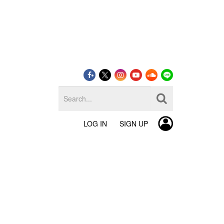
LOG IN
SIGN UP