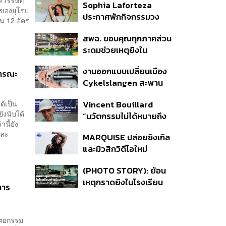
วรรษที่
Sophia Laforteza
อาวุธปืน-ยาเสพติด
ญของยุโรป
ประกาศพักกิจกรรมวง
น 12 อัคร
KATSEYE ชั่วคราว เพื่อไป
สพฉ. ขอบคุณทุกภาคส่วน
ดูแลสุขภาพจิต
ระดมช่วยเหตุยิงใน
โรงเรียนเทพศิรินทร์ ย้ำ
งานออกแบบเปลี่ยนเมือง
ดูแลสิทธิ UCEP ผู้บาดเจ็บ
ธารณะ
Cykelslangen สะพาน
จักรยานลอยฟ้าใน
Vincent Bouillard
้เป็น
โคเปนเฮเกน ทางสัญจร
ังนับได้
“นวัตกรรมไม่ได้หมายถึง
ของเมืองที่น่าอยู่
นี้ยัง
การคิดของใหม่เสมอไป”
และ
MARQUISE ปล่อยซิงเกิล
และมิวสิกวิดีโอใหม่
IRONIC ที่เสียดสีความ
(PHOTO STORY): ย้อน
สัมพันธ์สุด Toxic
เหตุกราดยิงในโรงเรียน
การ
ต่างประเทศ ที่ผู้ก่อเหตุเป็น
นักเรียน
ปัตยกรรม