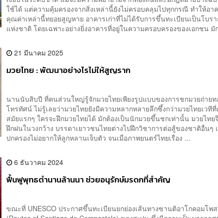
ใช้ได้ แต่ความคุ้มครองจากสิ่งเหล่านี้ยังไม่ครอบคลุมไปทุกกรณี ทำให้อ
คุณค่าเหล่านี้ทยอยสูญหาย อาคารเก่าที่ไม่ได้รับการขึ้นทะเบียนเป็นโ
แห่งชาติ โดยเฉพาะอย่างยิ่งอาคารที่อยู่ในความครอบครองของเอกชน มัก
21 มีนาคม 2025
มวยไทย : พัฒนาอย่างไรไม่ให้สูญราก
นานนับสิบปี ที่คนส่วนใหญ่รู้จักมวยไทยเพียงรูปแบบของการชกมวยถ่าย
โทรทัศน์ ไม่รู้เลยว่ามวยไทยยังมีความหลากหลายลึกซึ้งกว่ามวยไทยเวทีที่
สมัยแรกๆ ใครจะฝึกมวยไทยได้ มักต้องเป็นนักมวยขึ้นชกเท่านั้น มวยไทยจึง
ฝึกฝนในวงกว้าง บรรดาเยาวชนไทยต่างไปฝึกวิชาการต่อสู้ของชาติอื่นๆ เ
ปกครองไม่อยากให้ลูกหลานเจ็บตัว จนเมื่อภาพยนตร์ไทยเรื่อง ...
6 ธันวาคม 2024
ฟื้นฟูพุทธตำนานล้านนา ช่วยอนุรักษ์มรดกที่สำคัญ
ขณะที่ UNESCO ประกาศขึ้นทะเบียนยกย่องเส้นทางซานติอาโกคอมโพ