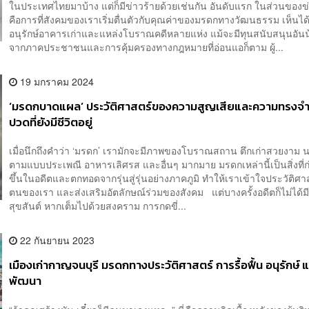
ในประเทศไทยมาบ้าง แต่ก็มีข่าวร้ายด้วยเช่นกัน อันดับแรก ในส่วนของข่า
คือการที่สังคมของเราเริ่มตื่นตัวกับคุณค่าของมรดกทางวัฒนธรรม เห็นไ
อนุรักษ์อาคารเก่าและแหล่งโบราณคดีหลายแห่ง แม้จะมีทุนสนับสนุนอันน
จากภาคประชาชนและการคุ้มครองทางกฎหมายที่อ่อนแอก็ตาม ผู้...
19 มกราคม 2024
‘มรดกบาดแผล’ ประวัติศาสตร์ของความสูญเสียและความทรงจำอ
ปวดที่ยังมีชีวิตอยู่
เมื่อนึกถึงคำว่า ‘มรดก’ เรามักจะมีภาพของโบราณสถาน ตึกเก่าสวยงาม น
ตามแบบประเพณี อาหารเลิศรส และอื่นๆ มากมาย มรดกเหล่านี้เป็นสิ่งที่ก
ขึ้นในอดีตและตกทอดจากรุ่นสู่รุ่นอย่างภาคภูมิ ทำให้เราเข้าใจประวัติศาส
ตนของเรา และส่งเสริมอัตลักษณ์ร่วมของสังคม แต่บางครั้งอดีตก็ไม่ได้มีเ
สุขสันต์ หากเต็มไปด้วยสงคราม การกดขี่...
22 กันยายน 2023
เมืองเก่ากาญจนบุรี มรดกทางประวัติศาสตร์ การรื้อฟื้น อนุรักษ์ 
พัฒนา