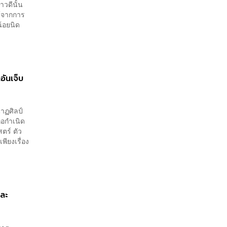
วดีนั้น
ด้จากการ
้อยนิด
ันเจ็บ
าฏศิลป์
่อกำเนิด
ตร์ ตัว
พียงเรื่อง
และ