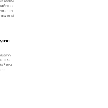
ในมรดกของ
าสติกและ
์ทะเล การ
สภาพอากาศ
สูญหาย
่ำบอกว่า
ิยะ’ และ
าล่ะ? ลอง
หลาย