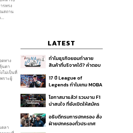
าคารทรง
บราณสถาน
...
LATEST
ทำไมธุรกิจยอมทำลาย
ทอดทาง
สินค้าที่บริจาคได้? คำตอบ
คุ้นตา
อาจไม่ได้อยู่ที่จริยธรรมแต่
ไม่เป็นที่
17 ปี League of
พราะผู้
อยู่ที่ระบบภาษี
Legends ทำไมเกม MOBA
ในตำนานถึงไม่หายไปตาม
โอกาสมาแล้ว! รวมงาน F1
กาลเวลา?
น่าสนใจ ที่ยังเปิดให้สมัคร
อธิบดีกรมการปกครอง สั่ง
ฝ่ายปกครองทั่วประเทศ
สเตลา
เฝ้าระวังเหตุรุนแรง คุมเข้ม