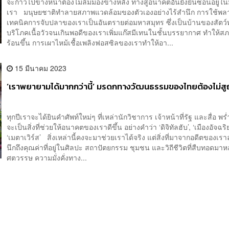
จะก้าวไปข้างหน้าต้องไม่ลืมมองข้างหลัง ทางสู่อนาคตอันยั่งยืนซ่อนอยู่
เรา มนุษยชาติทำลายสภาพแวดล้อมของตัวเองอย่างไร้สำนึก การใช้พล
เทคนิคการจับปลาของเราเป็นอันตรายต่อมหาสมุทร ซึ่งเป็นบ้านของสัตว
บริโภคเนื้อวัวจนเกินพอดีของเราเพิ่มแก๊สมีเทนในชั้นบรรยากาศ ทำให้
ร้อนขึ้น การเผาไหม้เชื้อเพลิงฟอสซิลของเราทำให้อา...
15 มีนาคม 2023
‘เราพยายามได้มากกว่านี้’ มรดกทางวัฒนธรรมของไทยต้องไม่
ทุกปีเราจะได้ยินคำศัพท์ใหม่ๆ ที่เหล่านักวิชาการ เจ้าหน้าที่รัฐ และสื่อ พร
จะเป็นสิ่งที่ช่วยให้อนาคตของเราดีขึ้น อย่างคำว่า ‘ดิจิทัลฮับ’, ‘เมืองอัจฉร
‘เมตาเวิร์ส’ สิ่งเหล่านี้คงจะมาช่วยเราได้จริง แต่สิ่งที่มาจากอดีตของเร
นึกถึงคุณค่าที่อยู่ในศิลปะ สถาปัตยกรรม ชุมชน และวิถีชีวิตที่สืบทอดมา
ศตวรรษ ความมั่งคั่งทาง...