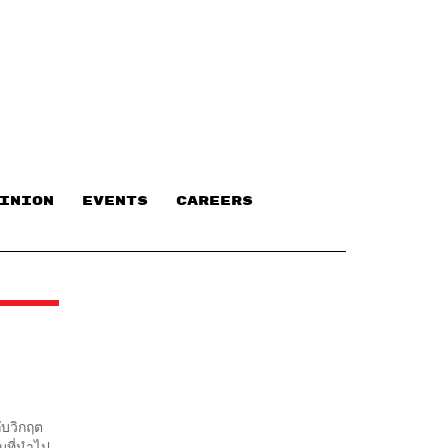
INION
EVENTS
CAREERS
ับวิกฤต
บที่นำไป