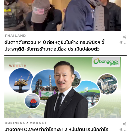
เมื่อเรามีสติในการใช้จ่าย เราจะเปลี่ยนสถานะจาก ‘ทาสของ
เงิน’ ให้กลายเป็น ‘เจ้านายของเงิน’ และนั่นคือวินัยทางการ
เงินอันล้ำค่าที่จะติดตัวเราไปตลอดชีวิต
ภาพ:
RichVintage / Getty Images
THAILAND
อ้างอิง:
จับตาคดีเยาวชน 14 ปี ก่อเหตุยิงในห้าง กรมพินิจฯ ชี้
...
https://restless.co.uk/money/everyday-finance/kakeib
ประพฤติดี-รับการรักษาต่อเนื่อง ประเมินปล่อยตัว
o-the-japanese-budgeting-method-explained/
https://www.sofi.com/learn/content/kakeibo-budgetin
g-method/
TAGS:
Japan
ค่าใช้จ่าย
การออมเงิน
Kakeibo
BUSINESS
/
MARKET
บางจากฯ Q2/69 ทำกำไรทะลุ 1.2 หมื่นล้าน เริ่มบุ๊กกำไร
...