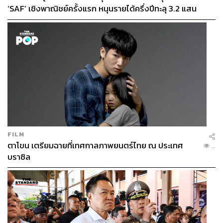
‘SAF’ เชิงพาณิชย์ครั้งแรก หนุนรายได้ครึ่งปีทะลุ 3.2 แสน
15.3K
ล้าน
ABOUT THE AUTHOR
ปุณยภา ประสานเหลืองวิไล
Content Creator ด้าน Personal Finance ผู้
เชื่อว่าอิสรภาพทางการเงินเป็นจริงได้
FILM
ตาโขน เตรียมฉายที่เทศกาลภาพยนตร์ไทย ณ ประเทศ
...
บราซิล