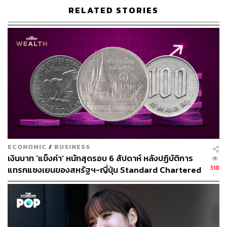
ความจริงว่าเงินของเรา ‘รั่ว’ ไปที่จุดไหน ทำให้รู้ทันทีว่าควร
RELATED STORIES
ลดค่าใช้จ่ายอะไร
3. เปลี่ยนการตามแก้เป็น ‘การวางแผน’
Kakeibo ไม่ได้ให้เราจดบัญชีย้อนหลังอย่างเดียว แต่บังคับให้
เรา ‘ตั้งเป้าหมายเงินออม’ ตั้งแต่ต้นเดือนก่อน (Pay Yourself
First) จากนั้นจึงกำหนดงบที่ใช้ได้จริง ทำให้เราใช้เงินอย่างมี
กรอบ ไม่ใช่ใช้ไปเรื่อยๆ แล้วค่อยมาลุ้นตอนสิ้นเดือน
4 ขั้นตอนการทำ Kakeibo
ECONOMIC
/
BUSINESS
เงินบาท ‘แข็งค่า’ หนักสุดรอบ 6 สัปดาห์ หลังปฏิบัติการ
318
แทรกแซงเยนของสหรัฐฯ-ญี่ปุ่น Standard Chartered
วิธีการของ Kakeibo นั้นเรียบง่ายและเป็นระบบ โดยเน้นการ
เปิดเป้าสิ้นปีนี้จ่อแข็งต่อแตะ 32.50 บาทต่อดอลลาร์
วางแผนล่วงหน้า และทบทวนย้อนหลัง
1. การวางแผน (ช่วงต้นเดือน)