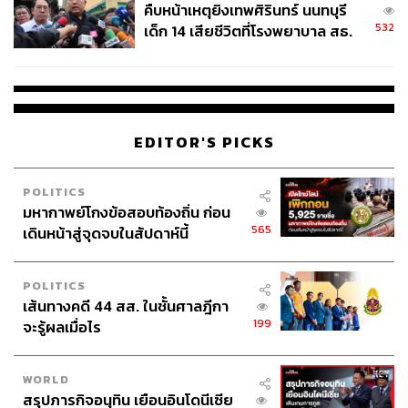
ให้ตัวเองรู้สึกดี การเห็นความจริงเท่านั้นที่จะทำให้เรา
คืบหน้าเหตุยิงเทพศิรินทร์ นนทบุรี
ปรับปรุงได้
532
เด็ก 14 เสียชีวิตที่โรงพยาบาล สธ.
ยืนยันครูเสียชีวิต 5 ราย เจ็บ 22
2. ทำสม่ำเสมอ (สร้างให้เป็นนิสัย)
ราย
Kakeibo จะล้มเหลวทันทีถ้าทำๆ หยุดๆ พลังของมันคือการ
เห็นรูปแบบการใช้เงินในระยะยาว เคล็ดลับคือ อย่ารอจดที
EDITOR'S PICKS
เดียวสิ้นสัปดาห์ ให้ใช้เวลาแค่ 5 นาทีก่อนนอนทุกวันเพื่อ
เคลียร์ยอดของวันนั้น ทำให้มันเป็นกิจวัตรเหมือนการแปรง
POLITICS
ฟัน
มหากาพย์โกงข้อสอบท้องถิ่น ก่อน
565
เดินหน้าสู่จุดจบในสัปดาห์นี้
3. ทบทวนและปรับปรุงอย่างจริงจัง
อย่าทำแค่จด แต่ต้องวิเคราะห์จุดบอดพฤติกรรมการเงินตัว
POLITICS
เส้นทางคดี 44 สส. ในชั้นศาลฎีกา
เอง หัวใจของ Kakeibo อยู่ที่การทบทวนการใช้จ่ายของเรา
199
จะรู้ผลเมื่อไร
ทุกสิ้นสัปดาห์หรือสิ้นเดือน ถามตัวเองว่า ‘เงินรั่วไปตรงไหน?’
และ ‘เดือนหน้าจะลดรายจ่ายที่ไม่จำเป็นตรงไหนได้บ้าง?’
การคิดต่อจากตัวเลขนี้เองที่จะนำไปสู่การเปลี่ยนแปลง
WORLD
สรุปภารกิจอนุทิน เยือนอินโดนีเซีย