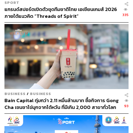
SPORT
หมวดที่ 2: ความต้องการ (Wants)
– รายจ่ายเพื่อความ
แกรนด์สปอร์ตเปิดตัวชุดทีมชาติไทย เอเชียนเกมส์ 2026
สุข (แต่ไม่จำเป็น) เช่น ชานมไข่มุก, กาแฟร้านโปรด,
335
ภายใต้แนวคิด “Threads of Spirit”
ช้อปปิ้งเสื้อผ้า, ดูหนัง, กินข้าวนอกบ้าน
หมวดที่ 3: วัฒนธรรม (Culture)
– รายจ่ายเพื่อการ
เรียนรู้/พัฒนาตัวเอง เช่น ซื้อหนังสือ, ค่าคอร์สเรียน, ค่า
เข้าพิพิธภัณฑ์, เวิร์กช็อป
หมวดที่ 4: พิเศษ (Extra)
– รายจ่ายฉุกเฉินหรือไม่ได้
คาดคิด เช่น ค่าซ่อมรถ, ค่ารักษาพยาบาล, ของขวัญ
งานแต่ง
3. การติดตาม (ระหว่างเดือน)
นี่คือขั้นตอนที่ต้องใช้วินัยมากที่สุด นั่นคือการจดบันทึก
‘ทุก’
BUSINESS
/
BUSINESS
Bain Capital ทุ่มกว่า 2.11 หมื่นล้านบาท ซื้อกิจการ Gong
รายการที่คุณใช้จ่าย ลงใน 4 หมวดหมู่นี้อย่างซื่อสัตย์ ไม่ว่า
93
Cha เชนชาไข่มุกจากไต้หวัน ที่มีเกิน 2,000 สาขาทั่วโลก
จะเป็นยอดเล็กน้อยแค่ไหนก็ตาม
ในช่วงแรก การต้องจดทุกอย่างอาจจะดูเป็นเรื่องยากและ
จุกจิก แต่เรามีเคล็ดลับที่ช่วยให้ง่ายขึ้น