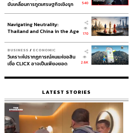
540
ขับเคลื่อนการทูตเศรษฐกิจเชิงรุก
ประกาศหุ้นส่วนยุทธศาสตร์ไทย –
Kakeibo เหมาะสำหรับใคร
อินโดนีเซีย
Navigating Neutrality:
Thailand and China in the Age
170
of a New Global Order
Kakeibo เหมาะอย่างยิ่งสำหรับคนที่มัก
‘ใช้จ่ายตามอารมณ์’
และคนที่เคย
‘ล้มเหลวจากการใช้แอปฯ’
เพราะมันอัตโนมัติ
BUSINESS
/
ECONOMIC
เกินไปจนไม่ช่วยสร้างสติ นอกจากนี้ ยังเป็นจุดเริ่มต้นที่ดีเยี่ยม
วิเคราะห์ปรากฏการณ์คนแห่ขอสิน
สำหรับมือใหม่ ที่อยาก ‘รีเซ็ต’ หรือสร้างวินัยการเงินขั้นพื้น
2.6K
เชื่อ CLICX อาจเป็นเพียงยอด
ฐาน และต้องการทำความเข้าใจพฤติกรรมตัวเองอย่างลึกซึ้ง
ภูเขาน้ำแข็ง ของปัญหาหนี้ครัว
เรือนไทยที่ถูกซุกไว้
เป้าหมายสูงสุดของ Kakeibo ไม่ใช่แค่การมีเงินออม หรือการ
ประหยัดจนตึงเครียด แต่คือ ‘การสร้างสันติสุขทางการเงิน’
LATEST STORIES
Kakeibo คือเครื่องมือที่ช่วยให้เราเข้าใจพฤติกรรมการใช้เงิน
ของตัวเองอย่างถ่องแท้ ช่วยให้เราสามารถจัดลำดับความ
สำคัญได้ว่า อะไรคือ ‘ความสุขที่แท้จริงที่เรายอมจ่าย’ และ
อะไรคือ ‘การใช้จ่ายตามอารมณ์ชั่ววูบที่เราควรตัดทิ้ง’