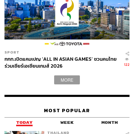
เก็บใบเสร็จ/สลิป:
พยายามรับใบเสร็จ หรือเก็บสลิปการ
โอนเงินทุกครั้ง แล้วค่อยนำมาจดบันทึกรวบยอดใน
เวลาว่าง หรือก่อนนอน วิธีนี้ช่วยให้คุณไม่ต้องพยายาม
จำทุกอย่างตลอดเวลา
ตรวจสอบออนไลน์:
สำหรับการโอนจ่าย สแกนจ่าย
หรือตัดบัตรเดบิต ให้ใช้เวลาสั้นๆ ในแต่ละวัน เช็ก
SPORT
ประวัติการชำระเงิน ผ่านแอปฯ ธนาคารออนไลน์ เพื่อ
กกท.เปิดแคมเปญ ‘ALL IN ASIAN GAMES’ ชวนคนไทย
เก็บตกยอดที่อาจลืมจด
122
ร่วมเชียร์เอเชียนเกมส์ 2026
จ่ายด้วยเงินสด:
หากจัดงบประมาณด้วยวิธีซองจดหมาย
(Envelope System) คือการเบิกเงินสดใส่แยกซองตาม
MORE
งบใช้จ่ายหมวดต่างๆ การติดตามจะง่ายขึ้นมาก เพราะ
เราจะเห็นเงินสดที่ลดลงไปจากซองในหมวดนั้นๆ อย่าง
ชัดเจน ทำให้รู้สถานะงบประมาณได้ทันที (ห้ามดึงเงิน
จากซองอื่นมาโปะเด็ดขาด)
MOST POPULAR
4. การทบทวน (ช่วงสิ้นสัปดาห์ หรือ สิ้นเดือน)
TODAY
WEEK
MONTH
THAILAND