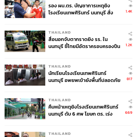
นี่คือหัวใจสำคัญที่สุดของ Kakeibo คือการมานั่งดูสมุดบัญชี
รอง ผบ.ตร. บัญชาการเหตุยิง
และถามตัวเองด้วย 4 คำถาม
1.4K
โรงเรียนเทพศิรินทร์ นนทบุรี สั่ง
คุณมีเงินออมได้ตามเป้าหมายที่ตั้งไว้หรือไม่?
ค้นหา 2 รอบยืนยันไร้คนติดค้าง พบ
คุณใช้เงินไปเท่าไหร่ในเดือนนี้?
ศพปู่-ย่าที่บ้านพักผู้ก่อเหตุ
เงินส่วนใหญ่ของคุณ หายไปกับหมวดหมู่ไหน (เช่น
THAILAND
หมวด Wants)?
สื่อนอกจับตากราดยิง รร. ใน
1.2K
คุณจะปรับปรุงอะไรในเดือนหน้า เพื่อให้ไปถึงเป้าหมาย
นนทบุรี ชี้ไทยมีอัตราครอบครองปืน
สูงในระดับต้นของภูมิภาค
ได้ดีขึ้น?
THAILAND
นักเรียนโรงเรียนเทพศิรินทร์
กฎสำคัญที่จะทำให้ Kakeibo ได้ผล?
817
นนทบุรี อพยพเข้ายังพื้นที่ปลอดภัย
ชั่วคราว หลังเหตุใช้อาวุธปืนภายใน
โรงเรียนคลี่คลาย
THAILAND
1. ซื่อสัตย์ 100% (อย่าโกงตัวเอง)
คืบหน้าเหตุยิงโรงเรียนเทพศิรินทร์
669
นนทบุรี ดับ 6 ศพ โฆษก ตร. เร่ง
ต้อง ‘จดทุกรายการ’ ไม่ว่าจะเล็กน้อยแค่ไหน ที่สำคัญกว่า คือ
สอบปมขโมยปืนปู่ก่อเหตุ
ต้องจัดหมวดหมู่อย่างตรงไปตรงมา เช่น ของฟุ่มเฟือย ก็ต้อง
จดว่าฟุ่มเฟือย อย่าแอบไปใส่ในหมวดจำเป็น (Survival) เพื่อ
THAILAND