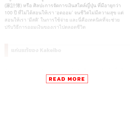
(家計簿) หรือ ศิลปะการจัดการเงินสไตล์ญี่ปุ่น ที่มีอายุกว่า
100 ปี ที่ไม่ได้สอนให้เรา ‘อดออม’ จนชีวิตไม่มีความสุข แต่
สอนให้เรา ‘มีสติ’ ในการใช้จ่าย และนี่คือเทคนิคที่จะช่วย
ปรับวิธีการออมเงินของเราไปตลอดชีวิต
แก่นแท้ของ Kakeibo
Kakeibo แปลตรงตัวว่า ‘สมุดบัญชีครัวเรือน’ ถูกคิดค้นขึ้นใน
ปี 1904 โดย ฮานิ โมโตโกะ (Hani Motoko) นักข่าวหญิงคน
READ MORE
แรกๆ ของญี่ปุ่น
แก่นแท้ของ Kakeibo ไม่ใช่แค่การจดบัญชีรายรับ-รายจ่าย
แต่คือปรัชญาที่เน้น ‘การออมอย่างมีสติ’ มันคือกระบวนการ
ที่บังคับให้เราต้องคิด วิเคราะห์ และไตร่ตรองถึงพฤติกรรม
การใช้เงินของตัวเองอย่างลึกซึ้ง Kakeibo ไม่ใช่แอปพลิเคชัน
อัตโนมัติ แต่มันคือการ ‘ลงมือทำ’ ด้วยตัวเอง