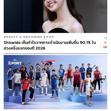
จดรายรับทั้งหมดที่เราจะได้รับในเดือนนี้ (เงินเดือน,
รายได้เสริม ฯลฯ)
จดรายจ่ายคงที่ ที่ต้องจ่ายแน่นอน (ค่าเช่าบ้าน, ค่าผ่อน
รถ, ค่าโทรศัพท์, Netflix)
ตั้งเป้าหมายเงินออม
หักเงินส่วนนี้ออกไป ‘ก่อน’ (Pay
Yourself First)
BEAUTY & GROOMING
/
POP
เงินที่เหลืออยู่ = คือเงินที่เราสามารถ ‘ใช้ได้จริง’ ตลอด
Shiseido เห็นกำไรจากการดำเนินงานเพิ่มขึ้น 90.1% ใน
ทั้งเดือน
66
ช่วงครึ่งแรกของปี 2026
2. แบ่งหมวดหมู่การใช้จ่าย (4 เสาหลัก)
Kakeibo จะแบ่งรายจ่าย ‘ที่ใช้ได้จริง’ (หลังจากหักเงินออม
และรายจ่ายคงที่แล้ว) ออกเป็น 4 หมวดหลัก เพื่อให้คุณรู้ว่า
เงินของเราไหลไปทางไหน
หมวดที่ 1: การอยู่รอด (Survival)
– รายจ่ายจำเป็น เช่น
ค่าอาหาร (ที่ทำกินเอง), ค่าเดินทางไปทำงาน, ของใช้
ในบ้านที่จำเป็น