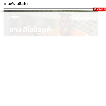
ซานฟรานซิสโก
SPORT
ยาน ดิโอม็องเด้ 2 ปีก่อนยังไร้สโมสรอาชีพ สู่นักเตะค่าตัว
...
125 ล้านยูโร กับคำสัญญาถึงน้องสาวผู้ล่วงลับ