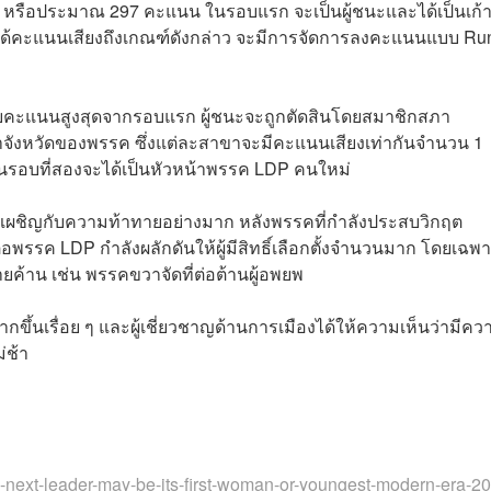
 หรือประมาณ 297 คะแนน ในรอบแรก จะเป็นผู้ชนะและได้เป็นเก้าอ
ดได้คะแนนเสียงถึงเกณฑ์ดังกล่าว จะมีการจัดการลงคะแนนแบบ Run
่ได้รับคะแนนสูงสุดจากรอบแรก ผู้ชนะจะถูกตัดสินโดยสมาชิกสภา
ำจังหวัดของพรรค ซึ่งแต่ละสาขาจะมีคะแนนเสียงเท่ากันจำนวน 1
ในรอบที่สองจะได้เป็นหัวหน้าพรรค LDP คนใหม่
องเผชิญกับความท้าทายอย่างมาก หลังพรรคที่กำลังประสบวิกฤต
รรค LDP กำลังผลักดันให้ผู้มีสิทธิ์เลือกตั้งจำนวนมาก โดยเฉพ
่ายค้าน เช่น พรรคขวาจัดที่ต่อต้านผู้อพยพ
มากขึ้นเรื่อย ๆ และผู้เชี่ยวชาญด้านการเมืองได้ให้ความเห็นว่ามีคว
่ช้า
s-next-leader-may-be-its-first-woman-or-youngest-modern-era-2