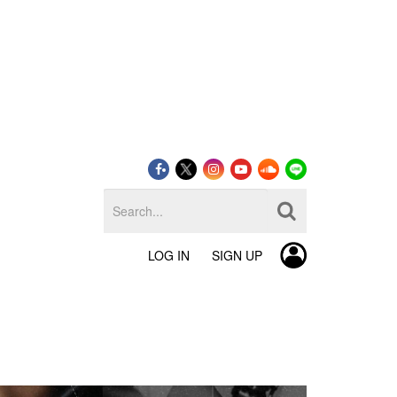
LOG IN
SIGN UP