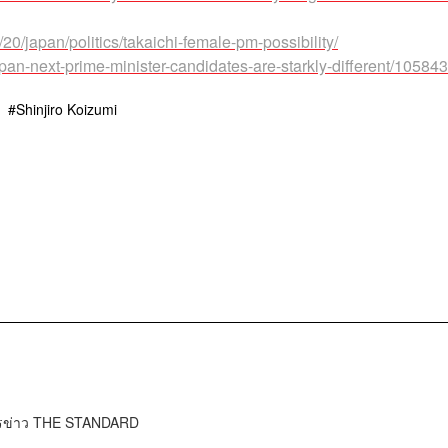
0/japan/politics/takaichi-female-pm-possibility/
pan-next-prime-minister-candidates-are-starkly-different/10584
Shinjiro Koizumi
ารข่าว THE STANDARD