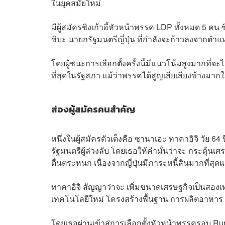
ในยุคสมัยใหม่
มีผู้สมัครชิงเก้าอี้หัวหน้าพรรค LDP ทั้งหมด 5 คน ซึ
ชิบะ นายกรัฐมนตรีญี่ปุ่น ที่กำลังจะก้าวลงจากตำแห
โดยผู้ชนะการเลือกตั้งครั้งนี้มีแนวโน้มสูงมากที่จะ
ที่สุดในรัฐสภา แม้ว่าพรรคได้สูญเสียเสียงข้างม
ส่องผู้สมัครคนสำคัญ
หนึ่งในผู้สมัครตัวเต็งคือ ซานาเอะ ทาคาอิจิ วัย 64
รัฐมนตรีผู้ล่วงลับ โดยเธอให้คำมั่นว่าจะ กระตุ้น
ตื่นตระหนก เนื่องจากญี่ปุ่นมีภาระหนี้สินมากที่สุ
ทาคาอิจิ สัญญาว่าจะ เพิ่มขนาดเศรษฐกิจเป็นสอ
เทคโนโลยีใหม่ โครงสร้างพื้นฐาน การผลิตอาหาร
โดยเธอผ่านเข้าสู่การเลือกตั้งหัวหน้าพรรครอบ Runo