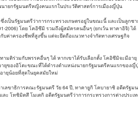
ป็นนายกรัฐมนตรีหญิงคนแรกในประวัติศาสตร์การเมืองญี่ปุ่น
4 ปี ซึ่งเป็นรัฐมนตรีว่าการกระทรวงเกษตรอยู่ในขณะนี้ และเป็นลูกชา
01-2006) โดย โคอิซึมิ รวมถึงผู้สมัครคนอื่นๆ (ยกเว้น ทาคาอิจิ) ได้
อกับค่าครองชีพที่สูงขึ้น แต่จะยึดถือแนวทางจำกัดทางเศรษฐกิจ
ามติร่วมกับพรรคอื่นๆ ได้ หากเขาได้รับเลือกตั้ง โคอิซึมิจะมีอายุ
ยบกับอายุของอิโตะขณะที่ได้ดำรงตำแหน่งนายกรัฐมนตรีคนแรกของญี่ปุ
อายุน้อยที่สุดในยุคสมัยใหม่
น้าเลขาธิการคณะรัฐมนตรี วัย 64 ปี, ทาคายูกิ โคบายาชิ อดีตรัฐมน
และ โทชิมิตสึ โมเตกิ อดีตรัฐมนตรีว่าการกระทรวงการต่างประเทศ