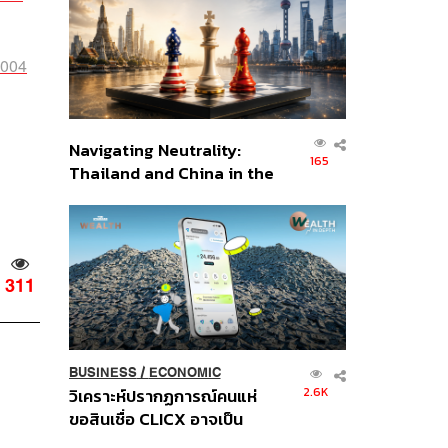
อินโดนีเซีย
3004
Navigating Neutrality:
165
Thailand and China in the
Age of a New Global
Order
311
BUSINESS
/
ECONOMIC
2.6K
วิเคราะห์ปรากฏการณ์คนแห่
ขอสินเชื่อ CLICX อาจเป็น
เพียงยอดภูเขาน้ำแข็ง ของ