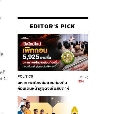
ย
EDITOR'S PICK
่น
ตรี
POLITICS
 วัย
554
มหากาพย์โกงข้อสอบท้องถิ่น
ก่อนเดินหน้าสู่จุดจบในสัปดาห์
นี้