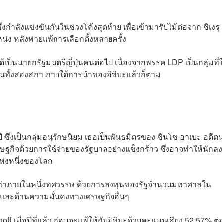
่งกำลังแข่งขันกันในช่วงโค้งสุดท้าย เพื่อเข้ามารับไม้ต่อจาก ชิเงรุ 
น่ง หลังพ่ายแพ้การเลือกตั้งหลายครั้ง
ได้เป็นนายกรัฐมนตรีญี่ปุ่นคนต่อไป เนื่องจากพรรค LDP เป็นกลุ่มที่
ากในทั้งสองสภา ภายใต้การนำของอิชิบะแล้วก็ตาม
 ปี ซึ่งเป็นกลุ่มอนุรักษนิยม เธอเป็นพันธมิตรของ ชินโซ อาเบะ อดี
เศรษฐกิจด้วยการใช้จ่ายของรัฐบาลอย่างแข็งกร้าว ซึ่งอาจทำให้นักล
ดแห่งหนึ่งของโลก
งเท่าภายในหนึ่งทศวรรษ ด้วยการลงทุนของรัฐจำนวนมหาศาลใน
 และด้านความมั่นคงทางเศรษฐกิจอื่นๆ
ff เมื่อปีที่แล้ว ก่อนจะแพ้ให้กับอิชิบะด้วยคะแนนเสียง 52.57% ต่