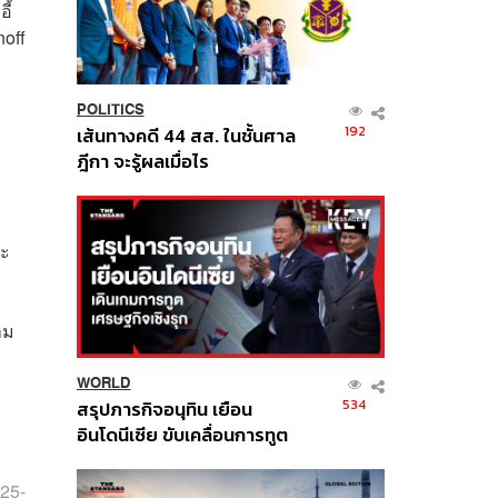
ี้
off
POLITICS
192
เส้นทางคดี 44 สส. ในชั้นศาล
ฎีกา จะรู้ผลเมื่อไร
าะ
าม
WORLD
534
สรุปภารกิจอนุทิน เยือน
อินโดนีเซีย ขับเคลื่อนการทูต
เศรษฐกิจเชิงรุก ประกาศหุ้น
ส่วนยุทธศาสตร์ไทย –
025-