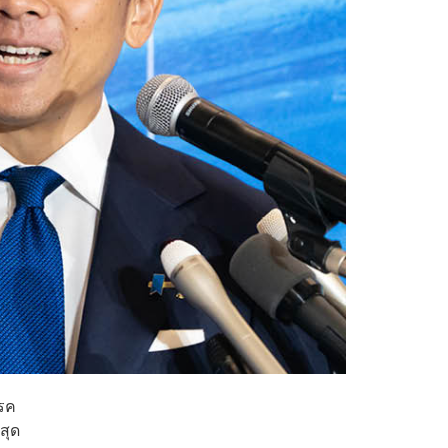
รรค
สุด