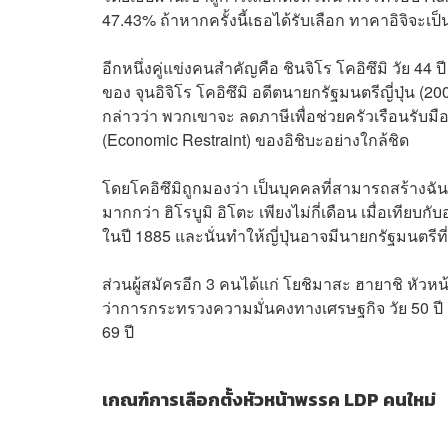
47.43% ถ้าหากครั้งนี้เธอได้รับเลือก ทาคาอิจิจะเ
อีกหนึ่งคู่แข่งคนสำคัญคือ ชินจิโร โคอิซึมิ วัย 4
ของ จุนอิจิโร โคอิซึมิ อดีตนายกรัฐมนตรีญี่ปุ่น (20
กล่าวว่า พวกเขาจะ ลดภาษีเพื่อช่วยครัวเรือนรับมื
(Economic Restraint) ของอิชิบะอย่างใกล้ชิด
โดยโคอิซึมิถูกมองว่า เป็นบุคคลที่สามารถสร้างฉันท
มากกว่า ฮิโรบูมิ อิโตะ เพียงไม่กี่เดือน เมื่อเที
ในปี 1885 และนั่นทำให้ญี่ปุ่นอาจมีนายกรัฐมนตรีที่
ส่วนผู้สมัครอีก 3 คนได้แก่ โยชิมาสะ ฮายาชิ หัวห
ว่าการกระทรวงความมั่นคงทางเศรษฐกิจ วัย 50 ปี 
69 ปี
เกณฑ์การเลือกตั้งหัวหน้าพรรค LDP คนใหม่