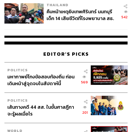
THAILAND
คืบหน้าเหตุยิงเทพศิรินทร์ นนทบุรี
542
เด็ก 14 เสียชีวิตที่โรงพยาบาล สธ.
ยืนยันครูเสียชีวิต 5 ราย เจ็บ 22
ราย
EDITOR'S PICKS
POLITICS
มหากาพย์โกงข้อสอบท้องถิ่น ก่อน
569
เดินหน้าสู่จุดจบในสัปดาห์นี้
POLITICS
เส้นทางคดี 44 สส. ในชั้นศาลฎีกา
201
จะรู้ผลเมื่อไร
WORLD