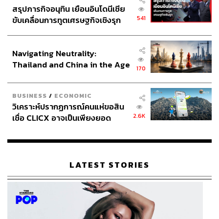
สรุปภารกิจอนุทิน เยือนอินโดนีเซีย
541
ขับเคลื่อนการทูตเศรษฐกิจเชิงรุก
ประกาศหุ้นส่วนยุทธศาสตร์ไทย –
อินโดนีเซีย
Navigating Neutrality:
Thailand and China in the Age
170
of a New Global Order
BUSINESS
/
ECONOMIC
วิเคราะห์ปรากฏการณ์คนแห่ขอสิน
2.6K
เชื่อ CLICX อาจเป็นเพียงยอด
ภูเขาน้ำแข็ง ของปัญหาหนี้ครัว
เรือนไทยที่ถูกซุกไว้
LATEST STORIES