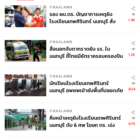
THAILAND
รอง ผบ.ตร. บัญชาการเหตุยิง
1.4K
โรงเรียนเทพศิรินทร์ นนทบุรี สั่ง
ค้นหา 2 รอบยืนยันไร้คนติดค้าง พบ
ศพปู่-ย่าที่บ้านพักผู้ก่อเหตุ
THAILAND
สื่อนอกจับตากราดยิง รร. ใน
1.2K
นนทบุรี ชี้ไทยมีอัตราครอบครองปืน
สูงในระดับต้นของภูมิภาค
THAILAND
นักเรียนโรงเรียนเทพศิรินทร์
824
นนทบุรี อพยพเข้ายังพื้นที่ปลอดภัย
ชั่วคราว หลังเหตุใช้อาวุธปืนภายใน
โรงเรียนคลี่คลาย
THAILAND
คืบหน้าเหตุยิงโรงเรียนเทพศิรินทร์
675
นนทบุรี ดับ 6 ศพ โฆษก ตร. เร่ง
สอบปมขโมยปืนปู่ก่อเหตุ