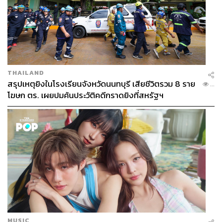
THAILAND
สรุปเหตุยิงในโรงเรียนจังหวัดนนทบุรี เสียชีวิตรวม 8 ราย
...
โฆษก ตร. เผยปมค้นประวัติคดีกราดยิงที่สหรัฐฯ
MUSIC