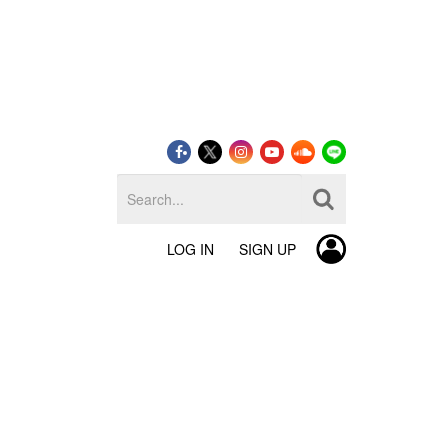
LOG IN
SIGN UP