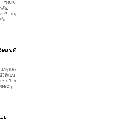
แส HYROX
นสำคัญ
hoe? แต่ๆ
ขึ้น
ิเคราะห์
หนักๆ และ
ให้ใช้แบบ
arrix Run
 (QSNCC)
 Lab