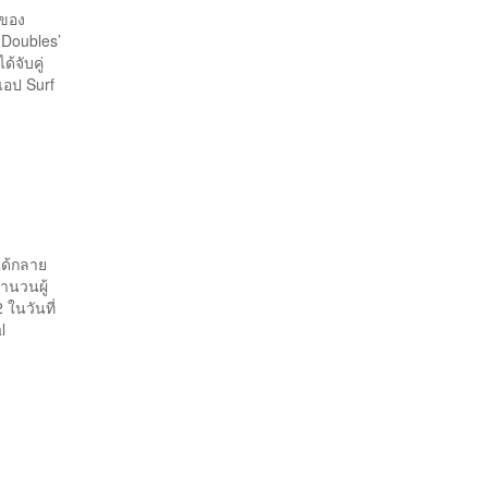
รของ
 Doubles’
้จับคู่
แอป Surf
ได้กลาย
ำนวนผู้
 ในวันที่
l