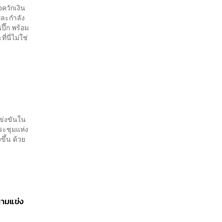
ควักเงิน
พละกำลัง
ปึ๊ก พร้อม
นี่ไม่ใช่
ข่งขันใน
ประชุมแห่ง
งขึ้น ด้วย
นามแข่ง