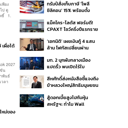
ทรัมป์สั่งเก็บภาษี ‘โพลี
ตเพียง
ไป ดู
ซิลิคอน’ 15% พร้อมตั้ง
ทธิ์ 1.
ราคาขั้นต่ำ ตัดกำลังจีน
แม็คโคร-โลตัส ฟอร์มดี!
CPAXT โชว์ครึ่งปีแรกราย
ได้ทะลุ 2.6 แสนล้าน เร่ง
‘เอกนิติ’ เผยเงินกู้ 4 แสน
ปรับโฉมสาขาใหม่ดันพื้นที่
เผื่อได้
ล้าน โฟกัสเปลี่ยนผ่าน
เช่าโต
พลังงาน ลุ้น ‘ไทยช่วยไทย
มท. 2 บุกผับกลางเมือง
พลัส’ เฟส 2 รอประเมิน
kok 2027
แปดริ้ว พบเปิดไร้ใบ
ความเหมาะสม
ขัน
อนุญาต-เด็กต่ำกว่า 20 ปี
าพันธ์
สีหศักดิ์ส่งหนังสือชี้แจงถึง
ใช้บริการ ฉี่ม่วง 32 ราย
อเวลา
ข้าหลวงใหญ่สิทธิมนุษยชน
จ่อปิด 5 ปี
กรณีรายงาน UN ‘คลาด
สู้ดอกเบี้ยสูงไปกับหุ้น
เคลื่อน-ไม่เป็นธรรม’
สหรัฐฯ: ทำไม Wall
Street ยังน่าลงทุนกว่าที่
มใหม่ของ
คิด?