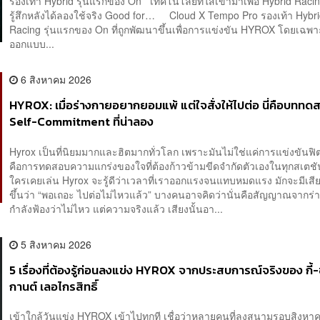
รองเท้า Hybrid รุ่นแรกของ On เทคโนโลยีที่ใส่เข้ามาเพื่อ Hybrid Rac
รู้สึกหลังได้ลองใช้จริง Good for… Cloud X Tempo Pro รองเท้า Hybri
Racing รุ่นแรกของ On ที่ถูกพัฒนาขึ้นเพื่อการแข่งขัน HYROX โดยเฉพ
ออกแบบ...
6 สิงหาคม 2026
HYROX: เมื่อร่างกายอยากยอมแพ้ แต่ใจสั่งให้ไปต่อ นี่คือบททด
Self-Commitment ที่น่าลอง
Hyrox เป็นที่นิยมมากและฮิตมากทั่วโลก เพราะมันไม่ใช่แค่การแข่งขันฟิ
คือการทดสอบความแกร่งของใจที่ต้องก้าวข้ามขีดจำกัดตัวเองในทุกสเต
ใครเคยเล่น Hyrox จะรู้ดีว่าเวลาที่เราออกแรงจนแทบหมดแรง มักจะมีเสีย
ขึ้นว่า “พอเถอะ ไปต่อไม่ไหวแล้ว” บางคนอาจคิดว่านั่นคือสัญญาณจากร่า
กำลังฟ้องว่าไม่ไหว แต่ความจริงแล้ว เสียงนั้นอา...
5 สิงหาคม 2026
5 เรื่องที่ต้องรู้ก่อนลงแข่ง HYROX จากประสบการณ์จริงของ กี้
กานต์ เลอไกรสิทธิ์
เข้าใกล้วันแข่ง HYROX เข้าไปทุกที เชื่อว่าหลายคนที่ลงสนามรอบสิงหา