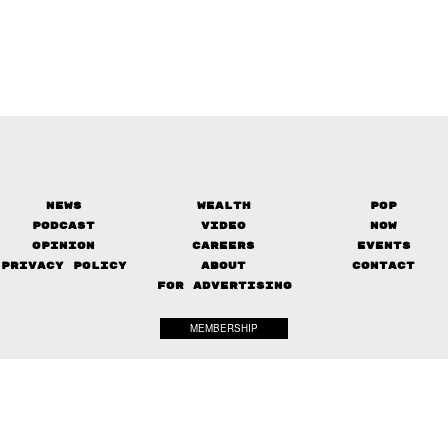
News
Wealth
Pop
Podcast
Video
Now
Opinion
Careers
Events
Privacy Policy
About
Contact
FOR ADVERTISING
MEMBERSHIP
© 2017-
2026
The Standard. All rights reserved.