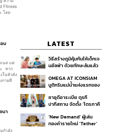
ing ความ
d Fitness
าะ โดย
LATEST
สอบ
วิธีสร้างภูมิคุ้มกันให้เด็กเจ
ตเนส แต่
นอัลฟ่า ด้วยทักษะล้มแล้ว
ชัน หาก
ลุก
งในหัวดัง
OMEGA AT ICONSIAM
งกายที่
บูติกริมแม่น้ำแห่งแรกของ
แบรนด์
ซาอุดีอาระเบีย ตุรกี
ปากีสถาน จัดตั้ง ‘ไตรภาคี
ความมั่นคงร่วม’ คืออะไร
-ชนา
‘New Demand’ ผู้เล่น
สำคัญอย่างไร
ทองคำรายใหม่ ‘Tether’
คมกำลัง