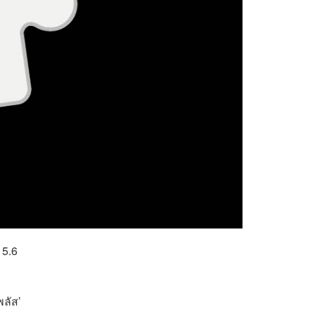
 5.6
ลัส’