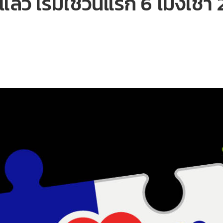
้ว เริ่มใช้วันแรก 6 โมงเช้า 