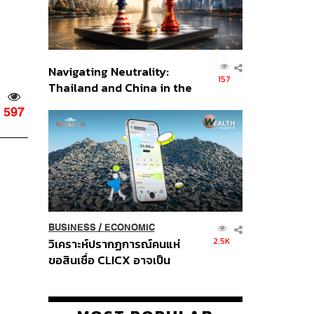
Navigating Neutrality:
157
Thailand and China in the
Age of a New Global
597
Order
BUSINESS
/
ECONOMIC
2.5K
วิเคราะห์ปรากฏการณ์คนแห่
ขอสินเชื่อ CLICX อาจเป็น
เพียงยอดภูเขาน้ำแข็ง ของ
ปัญหาหนี้ครัวเรือนไทยที่ถูกซุก
ไว้