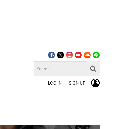
LOG IN
SIGN UP