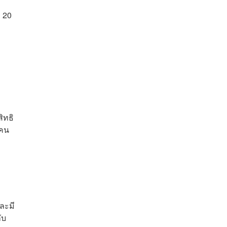
ิ 20
ิทธิ
 คน
ละมี
ับ